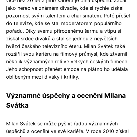
více než 20 let a jeho kariéra je plná úspěchů. Začal
jako herec ve známém divadle, kde si rychle získal
pozornost svým talentem a charismatem. Poté přešel
do televize, kde se stal moderátorem populárního
pořadu. Díky svému přirozenému šarmu a vtipu si
získal srdce diváků a stal se jednou z největších
hvězd českého televizního éteru. Milan Svátek také
rozšířil svou kariéru na filmový průmysl, kde ztvárnil
několik významných rolí ve velkých českých filmech.
Jeho schopnost přenést emoce na plátno ho udělala
oblíbeným mezi diváky i kritiky.
Významné úspěchy a ocenění Milana
Svátka
Milan Svátek se může pyšnit řadou významných
úspěchů a ocenění ve své kariéře. V roce 2010 získal