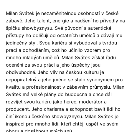
Milan Svátek je nezaměnitelnou osobností v české
zábavě. Jeho talent, energie a nadšení ho přivedly na
špičku showbyznysu. Své původní a autentické
přístupy ho odlišují od ostatních umělců a dávají mu
jedinečný styl. Svou kariéru si vybudoval s tvrdou
prací a odhodláním, což ho učinilo vzorem pro
mnoho mladých umělců. Milan Svátek získal řadu
ocenění za svou práci a jeho úspěchy jsou
obdivuhodné. Jeho vliv na českou kulturu je
nepopiratelný a jeho jméno se stalo synonymem pro
kvalitu a profesionálnost v zábavním průmyslu. Milan
Svátek má velké plány do budoucna a chce dál
rozvíjet svou kariéru jako herec, moderátor a
producent. Jeho charisma a schopnost bavit lidi ho
činí ikonou českého showbyznysu. Milan Svátek je
inspirací pro mnoho lidí, kteří chtějí uspět ve svém
oboru a dosáhnout svých snů.