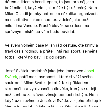
dětem a lidem s hendikepem, to jsou pro něj jako
boží milosti, když vidí, jak může být užitečný. No a
Milan Chladil je taky patronem několika organizací a
na charitativní akce chodí pravidelně jako boží
milosti na Vánoce. Prostě člověk se srdcem na
správným místě, co vám budu povídat.
Ve svém volném čase Milan rád cestuje, čte knihy a
tráví čas s rodinou a přáteli. Má rád sport, zejména
fotbal, který ho bavil již od dětství.
Josef Svátek, podobně jako jeho jmenovec
Josef
Svátek
, patří mezi osobnosti, které si váží svého
soukromí. Milan Svátek je totiž fakt příkladem
skromného a vyrovnaného člověka, který se raději
než honbou za slávou věnuje pomoci druhým. No a
když už mluvíme o Josefovi Svátkovi - jeho přístup k
životu je podobný jako u Milana. Oba ukazují, že se