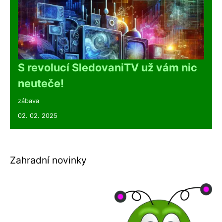
S revolucí SledovaniTV už vám nic
neuteče!
zábava
02. 02. 2025
Zahradní novinky