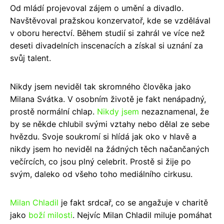
Od mládí projevoval zájem o umění a divadlo.
Navštěvoval pražskou konzervatoř, kde se vzdělával
v oboru herectví. Během studií si zahrál ve více než
deseti divadelních inscenacích a získal si uznání za
svůj talent.
Nikdy jsem neviděl tak skromného člověka jako
Milana Svátka. V osobním životě je fakt nenápadný,
prostě normální chlap.
Nikdy jsem
nezaznamenal, že
by se někde chlubil svými vztahy nebo dělal ze sebe
hvězdu. Svoje soukromí si hlídá jak oko v hlavě a
nikdy jsem ho neviděl na žádných těch načančaných
večírcích, co jsou plný celebrit. Prostě si žije po
svým, daleko od všeho toho mediálního cirkusu.
Milan Chladil
je fakt srdcař, co se angažuje v charitě
jako
boží milosti
. Nejvíc Milan Chladil miluje pomáhat