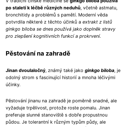
V tradiční čínské medicíně se
ginkgo biloba používá
po staletí k léčbě různých neduhů
, včetně astmatu,
bronchitidy a problémů s pamětí. Moderní věda
potvrdila některé z těchto účinků a
extrakt z listů
ginkgo biloba se dnes používá jako doplněk stravy
pro zlepšení kognitivních funkcí a prokrvení.
Pěstování na zahradě
Jinan dvoulaločný
, známý také jako
ginkgo biloba
, je
odolný strom s fascinující historií a mnoha léčivými
účinky.
Pěstování jinanu na zahradě je poměrně snadné, ale
vyžaduje trpělivost, protože roste pomalu. Jinan
preferuje slunné stanoviště s dobře propustnou
půdou. Je tolerantní k různým typům půdy, ale