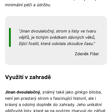
minimální péči a údržbu
.
Jinan dvoulaločný, strom s listy ve tvaru
vějířů, je tichým svědkem dávných věků,
žijící fosilií, která odolala zkoušce času.
Zdeněk Fišer
Využití v zahradě
Jinan dvoulaločný
, známý také jako
ginkgo biloba
,
není jen prastarý strom s fascinující historií, ale i
krásný a odolný doplněk do zahrady. Jeho unikátní
vějířovité listy, které se na podzim zbarvují do zářivě