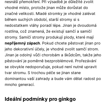
nesnáší přemokření. Při výsadbě je důležité zvolit
vhodné místo, protože jinan může dorůstat do
značné velikosti. Mladé stromky je vhodné zalévat
během suchých období, starší stromy si s
nedostatkem vláhy poradí lépe. Jinan je dvoudomá
rostlina, což znamená, že existují samčí a samičí
stromy. Samičí stromy produkují plody, které mají
nepříjemný zápach
. Pokud chcete pěstovat jinan pro
jeho dekorativní účely, je vhodné zvolit samčí strom.
Jinan je odolný vůči chorobám a škůdcům, takže jeho
pěstování je poměrně bezproblémové. Prořezávání
se obvykle nedoporučuje, pokud není nutné upravit
tvar stromu. S trochou péče se jinan stane
dominantou vaší zahrady a bude vám dělat radost po
mnoho generací.
Ideální podmínky pro ginkgo