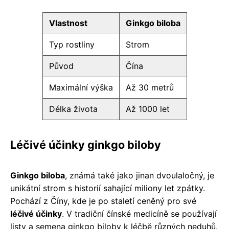
Vlastnost
Ginkgo biloba
Typ rostliny
Strom
Původ
Čína
Maximální výška
Až 30 metrů
Délka života
Až 1000 let
Léčivé účinky ginkgo biloby
Ginkgo biloba
, známá také jako jinan dvoulaločný, je
unikátní strom s historií sahající miliony let zpátky.
Pochází z Číny, kde je po staletí ceněný pro své
léčivé účinky
. V tradiční čínské medicíně se používají
listy a semena ginkgo biloby k léčbě různých neduhů.