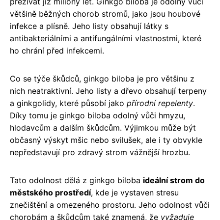
přežívat již miliony let. Ginkgo biloba je odolný vůči
většině běžných chorob stromů, jako jsou houbové
infekce a plísně. Jeho listy obsahují látky s
antibakteriálními a antifungálními vlastnostmi, které
ho chrání před infekcemi.
Co se týče škůdců, ginkgo biloba je pro většinu z
nich neatraktivní. Jeho listy a dřevo obsahují terpeny
a ginkgolidy, které působí jako
přírodní repelenty
.
Díky tomu je ginkgo biloba odolný vůči hmyzu,
hlodavcům a dalším škůdcům. Výjimkou může být
občasný výskyt mšic nebo svilušek, ale i ty obvykle
nepředstavují pro zdravý strom vážnější hrozbu.
Tato odolnost dělá z ginkgo biloba
ideální strom do
městského prostředí
, kde je vystaven stresu
znečištění a omezeného prostoru. Jeho odolnost vůči
chorobám a škůdcům také znamená, že
vyžaduje