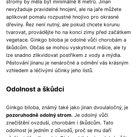
stromy by měla být minimálně 8 metrů. Jinan
nevyžaduje pravidelné hnojení, ale na jaře můžete
aplikovat pomalu rozpustné hnojivo pro okrasné
dřeviny. Řez není nutný, ale pokud chcete korunu
tvarovat, provádějte ho na konci zimy před začátkem
vegetace. Ginkgo biloba je odolné vůči chorobám a
škůdcům. Občas se mohou vyskytnout mšice, ale ty
lze snadno zlikvidovat postřikem z vody a mýdla.
Pěstování jinanu je nenáročné a odmění vás krásným
vzhledem a léčivými účinky jeho listů.
Odolnost a škůdci
Ginkgo biloba, známý také jako jinan dvoulaločný, je
pozoruhodně odolný strom
. Je odolný vůči
znečištění ovzduší, chorobám i škůdcům. Tato
odolnost je jedním z důvodů, proč se mu daří