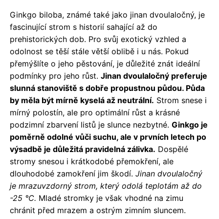
Ginkgo biloba, známé také jako jinan dvoulaločný, je
fascinující strom s historií sahající až do
prehistorických dob. Pro svůj exotický vzhled a
odolnost se těší stále větší oblibě i u nás. Pokud
přemýšlíte o jeho pěstování, je důležité znát ideální
podmínky pro jeho růst.
Jinan dvoulaločný preferuje
slunná stanoviště s dobře propustnou půdou. Půda
by měla být mírně kyselá až neutrální.
Strom snese i
mírný polostín, ale pro optimální růst a krásné
podzimní zbarvení listů je slunce nezbytné.
Ginkgo je
poměrně odolné vůči suchu, ale v prvních letech po
výsadbě je důležitá pravidelná zálivka.
Dospělé
stromy snesou i krátkodobé přemokření, ale
dlouhodobé zamokření jim škodí.
Jinan dvoulaločný
je mrazuvzdorný strom, který odolá teplotám až do
-25 °C.
Mladé stromky je však vhodné na zimu
chránit před mrazem a ostrým zimním sluncem.