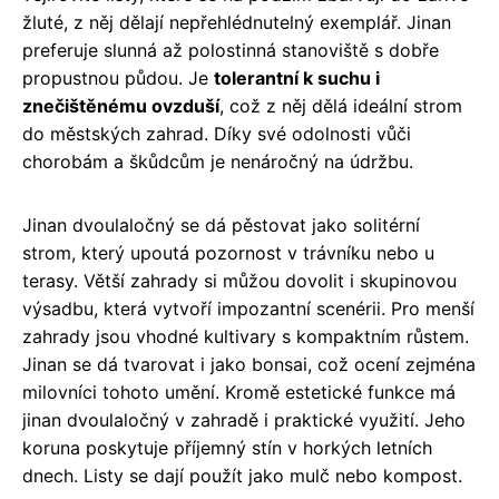
žluté, z něj dělají nepřehlédnutelný exemplář. Jinan
preferuje slunná až polostinná stanoviště s dobře
propustnou půdou. Je
tolerantní k suchu i
znečištěnému ovzduší
, což z něj dělá ideální strom
do městských zahrad. Díky své odolnosti vůči
chorobám a škůdcům je nenáročný na údržbu.
Jinan dvoulaločný se dá pěstovat jako solitérní
strom, který upoutá pozornost v trávníku nebo u
terasy. Větší zahrady si můžou dovolit i skupinovou
výsadbu, která vytvoří impozantní scenérii. Pro menší
zahrady jsou vhodné kultivary s kompaktním růstem.
Jinan se dá tvarovat i jako bonsai, což ocení zejména
milovníci tohoto umění. Kromě estetické funkce má
jinan dvoulaločný v zahradě i praktické využití. Jeho
koruna poskytuje příjemný stín v horkých letních
dnech. Listy se dají použít jako mulč nebo kompost.