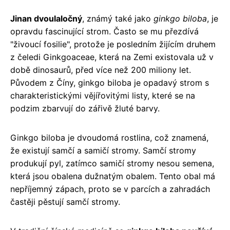
Jinan dvoulaločný
, známý také jako
ginkgo biloba
, je
opravdu fascinující strom. Často se mu přezdívá
"živoucí fosilie", protože je posledním žijícím druhem
z čeledi Ginkgoaceae, která na Zemi existovala už v
době dinosaurů, před více než 200 miliony let.
Původem z Číny, ginkgo biloba je opadavý strom s
charakteristickými vějířovitými listy, které se na
podzim zbarvují do zářivě žluté barvy.
Ginkgo biloba je dvoudomá rostlina, což znamená,
že existují samčí a samičí stromy. Samčí stromy
produkují pyl, zatímco samičí stromy nesou semena,
která jsou obalena dužnatým obalem. Tento obal má
nepříjemný zápach, proto se v parcích a zahradách
častěji pěstují samčí stromy.