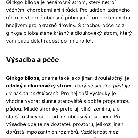
Ginkgo biloba je nenáročný strom, který netrpí
vážnými chorobami ani škůdci. Pro udržení zdravého
růstu je vhodné občasné přihnojení kompostem nebo
hnojivem pro okrasné dřeviny. S trochou péče se z
ginkga biloba stane krásný a dlouhověký strom, který
vám bude dělat radost po mnoho let.
Výsadba a péče
Ginkgo biloba
, známé také jako jinan dvoulaločný, je
odolný a dlouhověký strom
, který se
snadno pěstuje
i v našich podmínkách
. Pro nejlepší výsledky je
vhodné vybrat slunné stanoviště s dobře propustnou
půdou. Mladé stromky preferují vlhčí zeminu, ale
starší rostliny si poradí i s občasným suchem. Při
výsadbě dbejte na dostatek prostoru, jelikož jinan
dorůstá impozantních rozměrů. Vzdálenost mezi