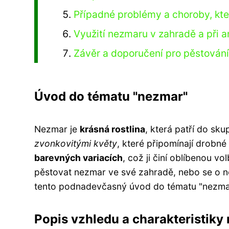
Případné problémy a choroby, kt
Využití nezmaru v zahradě a při 
Závěr a doporučení pro pěstován
Úvod do tématu "nezmar"
Nezmar je
krásná rostlina
, která patří do sku
zvonkovitými květy
, které připomínají drobn
barevných variacích
, což ji činí oblíbenou v
pěstovat nezmar ve své zahradě, nebo se o n
tento podnadevčasný úvod do tématu "nezma
Popis vzhledu a charakteristiky 