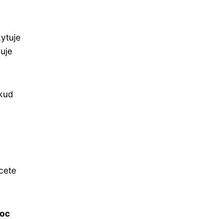
kytuje
buje
okud
cete
oc