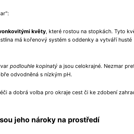
ar":
vonkovitými květy
, které rostou na stopkách. Tyto kv
ostlina má kořenový systém s oddenky a vytváří husté
tvar
podlouhle kopinatý
a jsou celokrajné. Nezmar pre
obře odvodněná s nízkým pH.
 péči a dobrá volba pro okraje cest či ke zdobení zahra
sou jeho nároky na prostředí