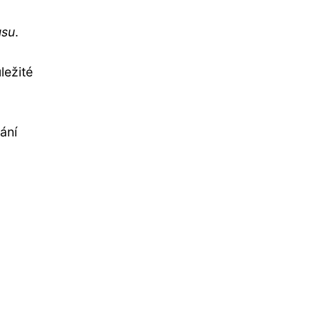
usu
.
ležité
ání