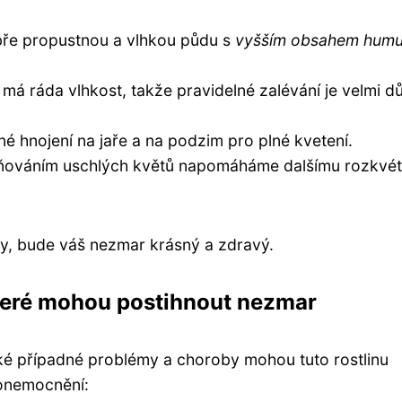
obře propustnou a vlhkou půdu s
vyšším obsahem hum
 má ráda vlhkost, takže pravidelné zalévání je velmi dů
é hnojení na jaře a na podzim pro plné kvetení.
raňováním uschlých květů napomáháme dalšímu rozkvét
y, bude váš nezmar krásný a zdravý.
teré mohou postihnout nezmar
é případné problémy a choroby mohou tuto rostlinu
 onemocnění: