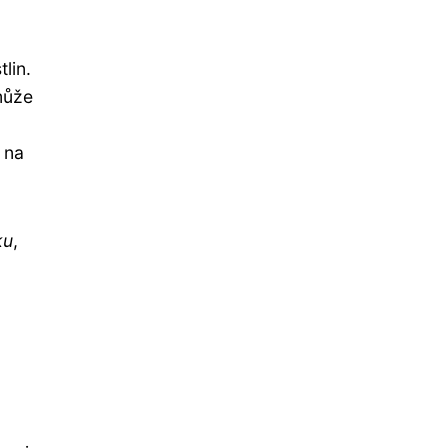
lin.
může
 na
ku
,
m