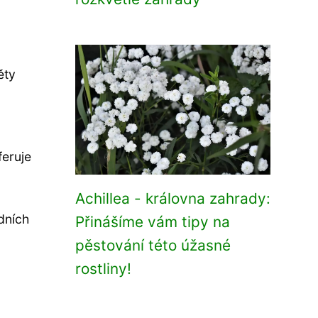
ěty
feruje
Achillea - královna zahrady:
dních
Přinášíme vám tipy na
pěstování této úžasné
rostliny!