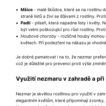
Mšice
- malé škůdce, které se na rostlinu 
straně listů a živí se šťávami z rostliny. Pr
Padlí
- plíseň, která napadne listy i květy.
být velmi poškozující pro růst rostliny. Proti
Houbové choroby
- rozličné houby mohou n
květech. Při podezření na nákazu je vhodn
Je dobré pamatovat i na to, že nezmar prefe
což je důležité pro prevenci proti výše zmí
Využití nezmaru v zahradě a při
Nezmar je skvělou rostlinou pro využití v za
elegantním květům
, které připomínají zvonk