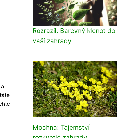
Rozrazil: Barevný klenot do
vaší zahrady
 a
táte
chte
Mochna: Tajemství
rozkvetlé zahrady