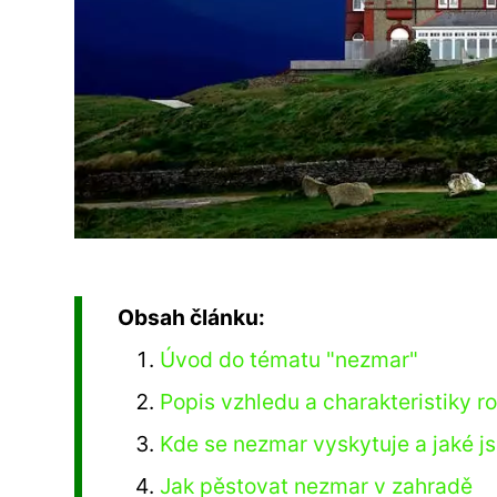
Obsah článku:
Úvod do tématu "nezmar"
Popis vzhledu a charakteristiky ro
Kde se nezmar vyskytuje a jaké js
Jak pěstovat nezmar v zahradě