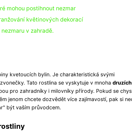
eré mohou postihnout nezmar
aranžování květinových dekorací
í nezmaru v zahradě.
piny kvetoucích bylin. Je charakteristická svými
é zvonečky. Tato rostlina se vyskytuje v mnoha
druzích
olbou pro zahradníky i milovníky přírody. Pokud se chys
ěm jenom chcete dozvědět více zajímavostí, pak si ne
r" být vaším průvodcem.
rostliny