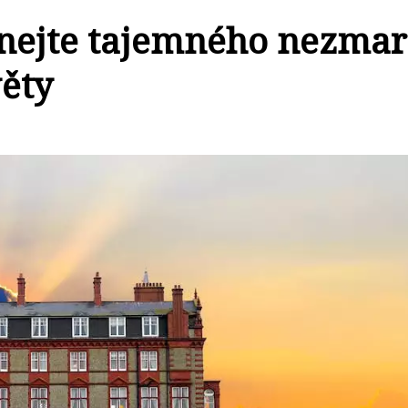
znejte tajemného nezmar
věty