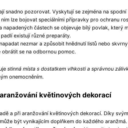
dají snadno pozorovat. Vyskytují se zejména na spodní
oti nim lze bojovat speciálními přípravky pro ochranu rost
 Na napadených částech se objevuje bílý povlak, který 
 padlí existují různé preparáty.
apadat nezmar a způsobit hnědnutí listů nebo skvrny
é obrátit se na odbornou pomoc.
ruje
stinná místa s dostatkem vlhkosti a správnou záliv
něným onemocněním.
 aranžování květinových dekorací
hradě a při aranžování květinových dekorací. Díky svý
y, může být vynikajícím doplňkem do každého aranžmá.