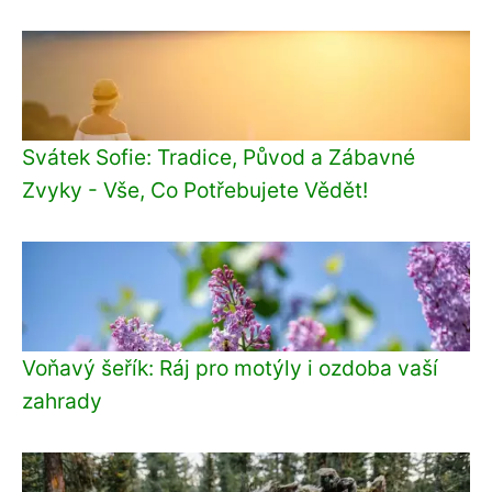
Svátek Sofie: Tradice, Původ a Zábavné
Zvyky - Vše, Co Potřebujete Vědět!
Voňavý šeřík: Ráj pro motýly i ozdoba vaší
zahrady