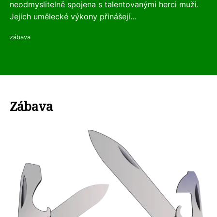
neodmyslitelně spojena s talentovanými herci muži.
Jejich umělecké výkony přinášejí...
zábava
Zábava