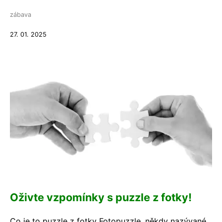
zábava
27. 01. 2025
Oživte vzpomínky s puzzle z fotky!
Co je to puzzle z fotky Fotopuzzle, někdy nazývané