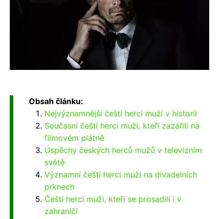
Obsah článku:
Nejvýznamnější čeští herci muži v historii
Současní čeští herci muži, kteří zazářili na
filmovém plátně
Úspěchy českých herců mužů v televizním
světě
Významní čeští herci muži na divadelních
prknech
Čeští herci muži, kteří se prosadili i v
zahraničí