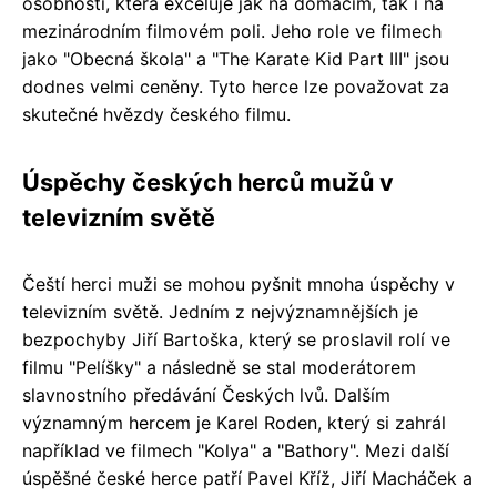
osobností, která exceluje jak na domácím, tak i na
mezinárodním filmovém poli. Jeho role ve filmech
jako "Obecná škola" a "The Karate Kid Part III" jsou
dodnes velmi ceněny. Tyto herce lze považovat za
skutečné hvězdy českého filmu.
Úspěchy českých herců mužů v
televizním světě
Čeští herci muži se mohou pyšnit mnoha úspěchy v
televizním světě. Jedním z nejvýznamnějších je
bezpochyby Jiří Bartoška, který se proslavil rolí ve
filmu "Pelíšky" a následně se stal moderátorem
slavnostního předávání Českých lvů. Dalším
významným hercem je Karel Roden, který si zahrál
například ve filmech "Kolya" a "Bathory". Mezi další
úspěšné české herce patří Pavel Kříž, Jiří Macháček a