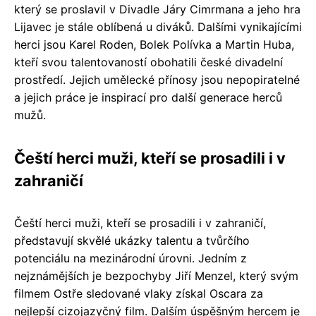
který se proslavil v Divadle Járy Cimrmana a jeho hra
Lijavec je stále oblíbená u diváků. Dalšími vynikajícími
herci jsou Karel Roden, Bolek Polívka a Martin Huba,
kteří svou talentovaností obohatili české divadelní
prostředí. Jejich umělecké přínosy jsou nepopiratelné
a jejich práce je inspirací pro další generace herců
mužů.
Čeští herci muži, kteří se prosadili i v
zahraničí
Čeští herci muži, kteří se prosadili i v zahraničí,
představují skvělé ukázky talentu a tvůrčího
potenciálu na mezinárodní úrovni. Jedním z
nejznámějších je bezpochyby Jiří Menzel, který svým
filmem Ostře sledované vlaky získal Oscara za
nejlepší cizojazyčný film. Dalším úspěšným hercem je