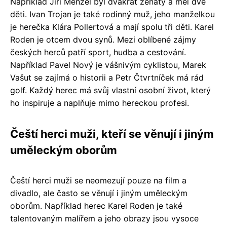
Například Jiří Menzel byl dvakrát ženatý a měl dvě
děti. Ivan Trojan je také rodinný muž, jeho manželkou
je herečka Klára Pollertová a mají spolu tři děti. Karel
Roden je otcem dvou synů. Mezi oblíbené zájmy
českých herců patří sport, hudba a cestování.
Například Pavel Nový je vášnivým cyklistou, Marek
Vašut se zajímá o historii a Petr Čtvrtníček má rád
golf. Každý herec má svůj vlastní osobní život, který
ho inspiruje a naplňuje mimo hereckou profesi.
Čeští herci muži, kteří se věnují i jiným
uměleckým oborům
Čeští herci muži se neomezují pouze na film a
divadlo, ale často se věnují i jiným uměleckým
oborům. Například herec Karel Roden je také
talentovaným malířem a jeho obrazy jsou vysoce