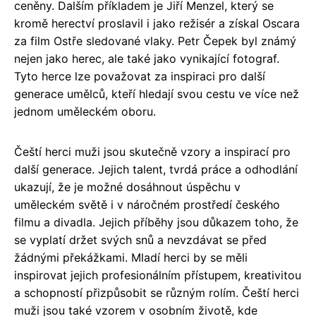
ceněny. Dalším příkladem je Jiří Menzel, který se
kromě herectví proslavil i jako režisér a získal Oscara
za film Ostře sledované vlaky. Petr Čepek byl známý
nejen jako herec, ale také jako vynikající fotograf.
Tyto herce lze považovat za inspiraci pro další
generace umělců, kteří hledají svou cestu ve více než
jednom uměleckém oboru.
Čeští herci muži jsou skutečně vzory a inspirací pro
další generace. Jejich talent, tvrdá práce a odhodlání
ukazují, že je možné dosáhnout úspěchu v
uměleckém světě i v náročném prostředí českého
filmu a divadla. Jejich příběhy jsou důkazem toho, že
se vyplatí držet svých snů a nevzdávat se před
žádnými překážkami. Mladí herci by se měli
inspirovat jejich profesionálním přístupem, kreativitou
a schopností přizpůsobit se různým rolím. Čeští herci
muži jsou také vzorem v osobním životě, kde