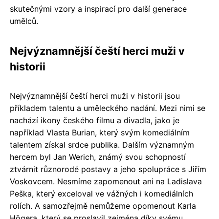
skutečnými vzory a inspirací pro další generace
umělců.
Nejvýznamnější čeští herci muži v
historii
Nejvýznamnější čeští herci muži v historii jsou
příkladem talentu a uměleckého nadání. Mezi nimi se
nachází ikony českého filmu a divadla, jako je
například Vlasta Burian, který svým komediálním
talentem získal srdce publika. Dalším významným
hercem byl Jan Werich, známý svou schopností
ztvárnit různorodé postavy a jeho spolupráce s Jiřím
Voskovcem. Nesmíme zapomenout ani na Ladislava
Peška, který exceloval ve vážných i komediálních
rolích. A samozřejmě nemůžeme opomenout Karla
Högera, který se proslavil zejména díky svému