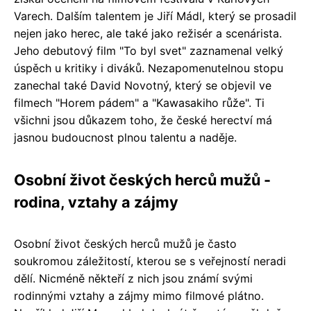
Varech. Dalším talentem je Jiří Mádl, který se prosadil
nejen jako herec, ale také jako režisér a scenárista.
Jeho debutový film "To byl svet" zaznamenal velký
úspěch u kritiky i diváků. Nezapomenutelnou stopu
zanechal také David Novotný, který se objevil ve
filmech "Horem pádem" a "Kawasakiho růže". Ti
všichni jsou důkazem toho, že české herectví má
jasnou budoucnost plnou talentu a naděje.
Osobní život českých herců mužů -
rodina, vztahy a zájmy
Osobní život českých herců mužů je často
soukromou záležitostí, kterou se s veřejností neradi
dělí. Nicméně někteří z nich jsou známí svými
rodinnými vztahy a zájmy mimo filmové plátno.