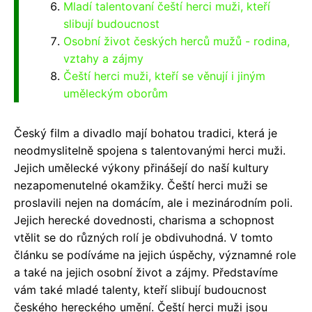
Mladí talentovaní čeští herci muži, kteří
slibují budoucnost
Osobní život českých herců mužů - rodina,
vztahy a zájmy
Čeští herci muži, kteří se věnují i jiným
uměleckým oborům
Český film a divadlo mají bohatou tradici, která je
neodmyslitelně spojena s talentovanými herci muži.
Jejich umělecké výkony přinášejí do naší kultury
nezapomenutelné okamžiky. Čeští herci muži se
proslavili nejen na domácím, ale i mezinárodním poli.
Jejich herecké dovednosti, charisma a schopnost
vtělit se do různých rolí je obdivuhodná. V tomto
článku se podíváme na jejich úspěchy, významné role
a také na jejich osobní život a zájmy. Představíme
vám také mladé talenty, kteří slibují budoucnost
českého hereckého umění. Čeští herci muži jsou