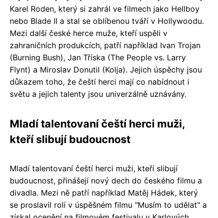
Karel Roden, který si zahrál ve filmech jako Hellboy
nebo Blade II a stal se oblíbenou tváří v Hollywoodu.
Mezi další české herce muže, kteří uspěli v
zahraničních produkcích, patří například Ivan Trojan
(Burning Bush), Jan Tříska (The People vs. Larry
Flynt) a Miroslav Donutil (Kolja). Jejich úspěchy jsou
důkazem toho, že čeští herci mají co nabídnout i
světu a jejich talenty jsou univerzálně uznávány.
Mladí talentovaní čeští herci muži,
kteří slibují budoucnost
Mladí talentovaní čeští herci muži, kteří slibují
budoucnost, přinášejí nový dech do českého filmu a
divadla. Mezi ně patří například Matěj Hádek, který
se proslavil rolí v úspěšném filmu "Musím to udělat" a
získal ocenění na filmovém festivalu v Karlových