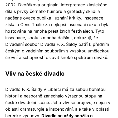
2002. Dvořákova originální interpretace klasického
díla s prvky černého humoru a grotesky sklidila
nadšené ovace publika i uznání kritiky. Inscenace
získala Cenu Thálie za nejlepší inscenaci roku a byla
hostována na mnoha prestižních festivalech. Tyto
inscenace, spolu s mnoha dalšími, dokazují, že
Divadelní soubor Divadla F. X. Šaldy patří k předním
českým divadelním souborům s vysokou uměleckou
úrovní a schopností oslovit široké spektrum diváků.
Vliv na české divadlo
Divadlo F. X. Šaldy v Liberci má za sebou bohatou
historii a nesporně zanechalo výraznou stopu na
české divadelní scéně. Jeho vliv se projevuje nejen v
oblasti dramaturgie a inscenování, ale také v oblasti
herecké výchovy.
Divadlo se vždy snažilo o