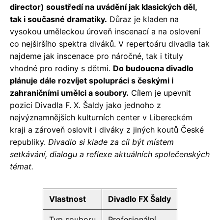
director) soustředí na uvádění jak klasických děl,
tak i současné dramatiky.
Důraz je kladen na
vysokou uměleckou úroveň inscenací a na oslovení
co nejširšího spektra diváků. V repertoáru divadla tak
najdeme jak inscenace pro náročné, tak i tituly
vhodné pro rodiny s dětmi.
Do budoucna divadlo
plánuje dále rozvíjet spolupráci s českými i
zahraničními umělci a soubory.
Cílem je upevnit
pozici Divadla F. X. Šaldy jako jednoho z
nejvýznamnějších kulturních center v Libereckém
kraji a zároveň oslovit i diváky z jiných koutů České
republiky.
Divadlo si klade za cíl být místem
setkávání, dialogu a reflexe aktuálních společenských
témat.
Vlastnost
Divadlo FX Šaldy
Typ souboru
Profesionální