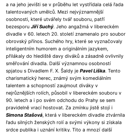
a na jeho jevišti se v průběhu let vystřídala celá řada
talentovaných umělců. Mezi nejvýznamnější
osobnosti, které utvářely tvář souboru, patří
bezesporu
Jiří Suchý
. Jeho angažmá v libereckém
divadle v 60. letech 20. století znamenalo pro soubor
obrovský přínos. Suchého hry, které se vyznačovaly
inteligentním humorem a originálním jazykem,
přilákaly do hlediště davy diváků a zásadně ovlivnily
směřování divadla. Další významnou osobností
spjatou s Divadlem F. X. Šaldy je
Pavel Liška
. Tento
charismatický herec, známý svým komediálním
talentem a schopností zaujmout diváky v
nejrůznějších rolích, působil v libereckém souboru v
90. letech a i po svém odchodu do Prahy se sem
pravidelně vrací hostovat. Za zmínku jistě stojí i
Simona Stašová
, která v libereckém divadle ztvárnila
řadu silných ženských rolí a svými výkony si získala
srdce publika i uznání kritiky. Tito a mnozí další