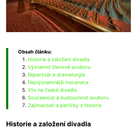
Obsah článku:
Historie a založení divadla
Významní členové souboru
Repertoár a dramaturgie
Nejvýznamnější inscenace
Vliv na české divadlo
Současnost a budoucnost souboru
Zajímavosti a perličky z historie
Historie a založení divadla