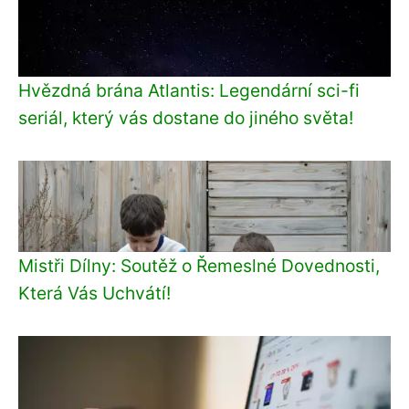
Hvězdná brána Atlantis: Legendární sci-fi
seriál, který vás dostane do jiného světa!
Mistři Dílny: Soutěž o Řemeslné Dovednosti,
Která Vás Uchvátí!