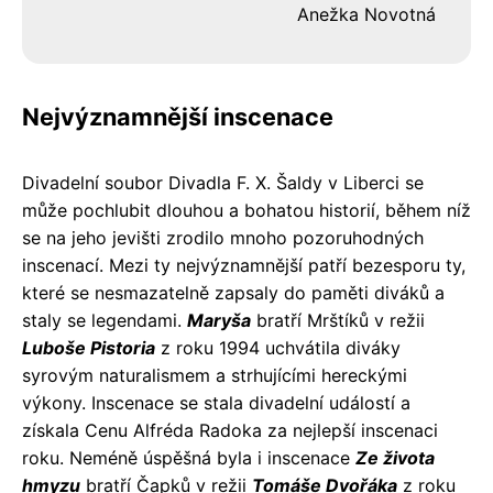
Anežka Novotná
Nejvýznamnější inscenace
Divadelní soubor Divadla F. X. Šaldy v Liberci se
může pochlubit dlouhou a bohatou historií, během níž
se na jeho jevišti zrodilo mnoho pozoruhodných
inscenací. Mezi ty nejvýznamnější patří bezesporu ty,
které se nesmazatelně zapsaly do paměti diváků a
staly se legendami.
Maryša
bratří Mrštíků v režii
Luboše Pistoria
z roku 1994 uchvátila diváky
syrovým naturalismem a strhujícími hereckými
výkony. Inscenace se stala divadelní událostí a
získala Cenu Alfréda Radoka za nejlepší inscenaci
roku. Neméně úspěšná byla i inscenace
Ze života
hmyzu
bratří Čapků v režii
Tomáše Dvořáka
z roku