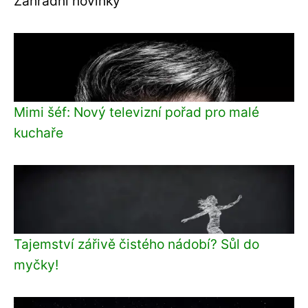
Zahradní novinky
Mimi šéf: Nový televizní pořad pro malé
kuchaře
Tajemství zářivě čistého nádobí? Sůl do
myčky!