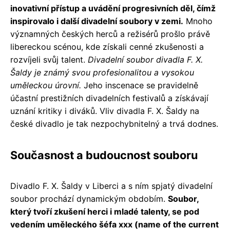
inovativní přístup a uvádění progresivních děl, čímž
inspirovalo i další divadelní soubory v zemi.
Mnoho
významných českých herců a režisérů prošlo právě
libereckou scénou, kde získali cenné zkušenosti a
rozvíjeli svůj talent.
Divadelní soubor divadla F. X.
Šaldy je známý svou profesionalitou a vysokou
uměleckou úrovní.
Jeho inscenace se pravidelně
účastní prestižních divadelních festivalů a získávají
uznání kritiky i diváků. Vliv divadla F. X. Šaldy na
české divadlo je tak nezpochybnitelný a trvá dodnes.
Současnost a budoucnost souboru
Divadlo F. X. Šaldy v Liberci a s ním spjatý divadelní
soubor prochází dynamickým obdobím.
Soubor,
který tvoří zkušení herci i mladé talenty, se pod
vedením uměleckého šéfa xxx (name of the current