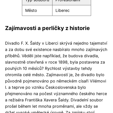
Město
Liberec
Zajímavosti a perličky z historie
Divadlo F. X. Šaldy v Liberci skrývá nejedno tajemství
a za dobu své existence nasbíralo mnoho zajímavých
příběhů. Věděli jste například, že budova divadla,
slavnostně otevřená v roce 1898, byla postavena za
pouhých 10 měsíců? Rychlost výstavby tehdy
ohromila celé město. Zajímavostí je, že divadlo bylo
původně pojmenováno po německém císaři Vilémovi
I. a teprve po vzniku Československa bylo
přejmenováno na počest významného českého herce
a režiséra Františka Xavera Šaldy. Divadelní soubor
prošel během let mnoha proměnami, ale vždy se
držel vysoké umělecké úrovně. Za zmínku stojí