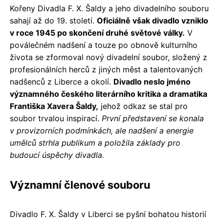
Kořeny Divadla F. X. Šaldy a jeho divadelního souboru
sahají až do 19. století.
Oficiálně však divadlo vzniklo
v roce 1945 po skončení druhé světové války.
V
poválečném nadšení a touze po obnově kulturního
života se zformoval nový divadelní soubor, složený z
profesionálních herců z jiných měst a talentovaných
nadšenců z Liberce a okolí.
Divadlo neslo jméno
významného českého literárního kritika a dramatika
Františka Xavera Šaldy,
jehož odkaz se stal pro
soubor trvalou inspirací.
První představení se konala
v provizorních podmínkách, ale nadšení a energie
umělců strhla publikum a položila základy pro
budoucí úspěchy divadla.
Významní členové souboru
Divadlo F. X. Šaldy v Liberci se pyšní bohatou historií