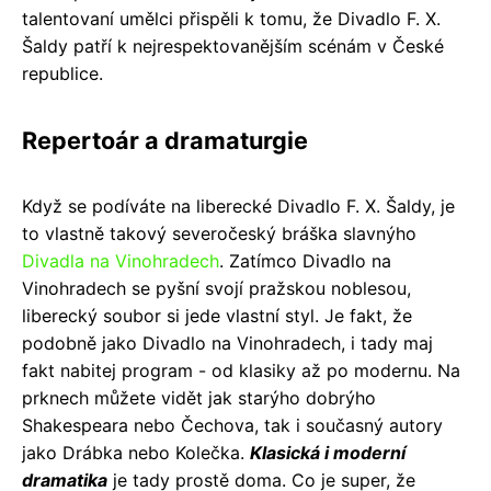
talentovaní umělci přispěli k tomu, že Divadlo F. X.
Šaldy patří k nejrespektovanějším scénám v České
republice.
Repertoár a dramaturgie
Když se podíváte na liberecké Divadlo F. X. Šaldy, je
to vlastně takový severočeský bráška slavnýho
Divadla na Vinohradech
. Zatímco Divadlo na
Vinohradech se pyšní svojí pražskou noblesou,
liberecký soubor si jede vlastní styl. Je fakt, že
podobně jako Divadlo na Vinohradech, i tady maj
fakt nabitej program - od klasiky až po modernu. Na
prknech můžete vidět jak starýho dobrýho
Shakespeara nebo Čechova, tak i současný autory
jako Drábka nebo Kolečka.
Klasická i moderní
dramatika
je tady prostě doma. Co je super, že