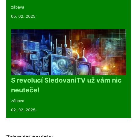
zábava
05. 02. 2025
S revolucí SledovaniTV už vám nic
neuteče!
zábava
02. 02. 2025