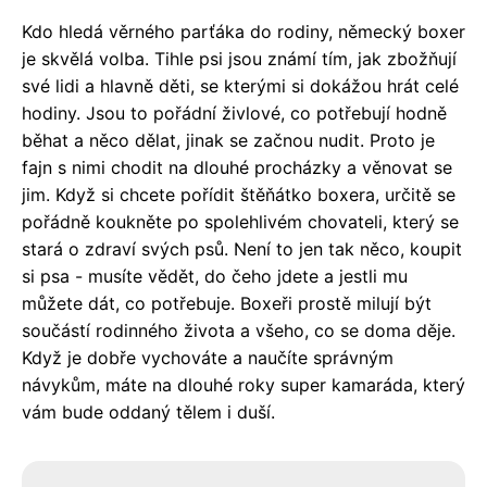
Kdo hledá věrného parťáka do rodiny, německý boxer
je skvělá volba. Tihle psi jsou známí tím, jak zbožňují
své lidi a hlavně děti, se kterými si dokážou hrát celé
hodiny. Jsou to pořádní živlové, co potřebují hodně
běhat a něco dělat, jinak se začnou nudit. Proto je
fajn s nimi chodit na dlouhé procházky a věnovat se
jim. Když si chcete pořídit štěňátko boxera, určitě se
pořádně koukněte po spolehlivém chovateli, který se
stará o zdraví svých psů. Není to jen tak něco, koupit
si psa - musíte vědět, do čeho jdete a jestli mu
můžete dát, co potřebuje. Boxeři prostě milují být
součástí rodinného života a všeho, co se doma děje.
Když je dobře vychováte a naučíte správným
návykům, máte na dlouhé roky super kamaráda, který
vám bude oddaný tělem i duší.