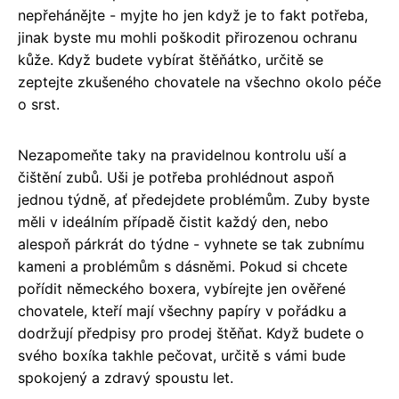
nepřehánějte - myjte ho jen když je to fakt potřeba,
jinak byste mu mohli poškodit přirozenou ochranu
kůže. Když budete vybírat štěňátko, určitě se
zeptejte zkušeného chovatele na všechno okolo péče
o srst.
Nezapomeňte taky na pravidelnou kontrolu uší a
čištění zubů. Uši je potřeba prohlédnout aspoň
jednou týdně, ať předejdete problémům. Zuby byste
měli v ideálním případě čistit každý den, nebo
alespoň párkrát do týdne - vyhnete se tak zubnímu
kameni a problémům s dásněmi. Pokud si chcete
pořídit německého boxera, vybírejte jen ověřené
chovatele, kteří mají všechny papíry v pořádku a
dodržují předpisy pro prodej štěňat. Když budete o
svého boxíka takhle pečovat, určitě s vámi bude
spokojený a zdravý spoustu let.