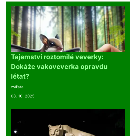
Tajemství roztomilé veverky:
Dokáže vakoveverka opravdu
létat?
zvířata
08. 10. 2025