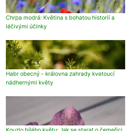
Chrpa modrá: Květina s bohatou historií a
léčivými účinky
Habr obecný - královna zahrady kvetoucí
nádhernými květy
Kouzlo bílého květu: Jak se starat o čemeřici