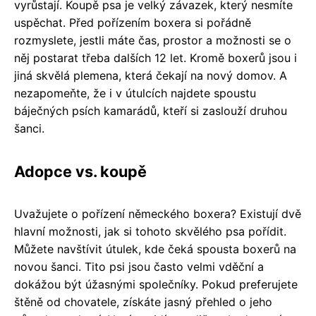
vyrůstají. Koupě psa je velký závazek, který nesmíte
uspěchat. Před pořízením boxera si pořádně
rozmyslete, jestli máte čas, prostor a možnosti se o
něj postarat třeba dalších 12 let. Kromě boxerů jsou i
jiná skvělá plemena, která čekají na nový domov. A
nezapomeňte, že i v útulcích najdete spoustu
báječných psích kamarádů, kteří si zaslouží druhou
šanci.
Adopce vs. koupě
Uvažujete o pořízení německého boxera? Existují dvě
hlavní možnosti, jak si tohoto skvělého psa pořídit.
Můžete navštívit útulek, kde čeká spousta boxerů na
novou šanci. Tito psi jsou často velmi vděční a
dokážou být úžasnými společníky. Pokud preferujete
štěně od chovatele, získáte jasný přehled o jeho