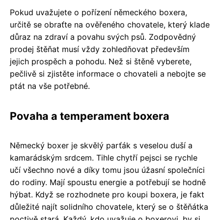
Pokud uvažujete o pořízení německého boxera,
určitě se obraťte na ověřeného chovatele, který klade
důraz na zdraví a povahu svých psů. Zodpovědný
prodej štěňat musí vždy zohledňovat především
jejich prospěch a pohodu. Než si štěně vyberete,
pečlivě si zjistěte informace o chovateli a nebojte se
ptát na vše potřebné.
Povaha a temperament boxera
Německý boxer je skvělý parťák s veselou duší a
kamarádským srdcem. Tihle chytří pejsci se rychle
učí všechno nové a díky tomu jsou úžasní společníci
do rodiny. Mají spoustu energie a potřebují se hodně
hýbat. Když se rozhodnete pro koupi boxera, je fakt
důležité najít solidního chovatele, který se o štěňátka
poctivě stará. Každý, kdo uvažuje o boxerovi, by si