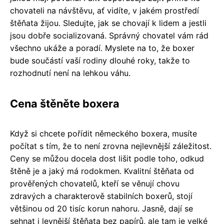
chovateli na návštěvu, ať vidíte, v jakém prostředí
štěňata žijou. Sledujte, jak se chovají k lidem a jestli
jsou dobře socializovaná. Správný chovatel vám rád
všechno ukáže a poradí. Myslete na to, že boxer
bude součástí vaší rodiny dlouhé roky, takže to
rozhodnutí není na lehkou váhu.
Cena štěněte boxera
Když si chcete pořídit německého boxera, musíte
počítat s tím, že to není zrovna nejlevnější záležitost.
Ceny se můžou docela dost lišit podle toho, odkud
štěně je a jaký má rodokmen. Kvalitní štěňata od
prověřených chovatelů, kteří se věnují chovu
zdravých a charakterově stabilních boxerů, stojí
většinou od 20 tisíc korun nahoru. Jasně, dají se
sehnat i levnější štěňata bez papírů, ale tam je velké