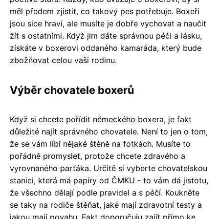
měl předem zjistit, co takový pes potřebuje. Boxeři
jsou sice hraví, ale musíte je dobře vychovat a naučit
žít s ostatními. Když jim dáte správnou péči a lásku,
získáte v boxerovi oddaného kamaráda, který bude
zbožňovat celou vaši rodinu.
Výběr chovatele boxerů
Když si chcete pořídit německého boxera, je fakt
důležité najít správného chovatele. Není to jen o tom,
že se vám líbí nějaké štěně na fotkách. Musíte to
pořádně promyslet, protože chcete zdravého a
vyrovnaného parťáka. Určitě si vyberte chovatelskou
stanici, která má papíry od ČMKU - to vám dá jistotu,
že všechno dělají podle pravidel a s péčí. Koukněte
se taky na rodiče štěňat, jaké mají zdravotní testy a
jakou mají povahu. Fakt doporučuju zajít přímo ke