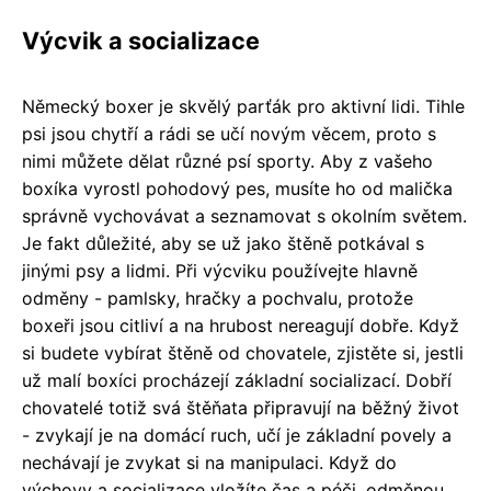
Výcvik a socializace
Německý boxer je skvělý parťák pro aktivní lidi. Tihle
psi jsou chytří a rádi se učí novým věcem, proto s
nimi můžete dělat různé psí sporty. Aby z vašeho
boxíka vyrostl pohodový pes, musíte ho od malička
správně vychovávat a seznamovat s okolním světem.
Je fakt důležité, aby se už jako štěně potkával s
jinými psy a lidmi. Při výcviku používejte hlavně
odměny - pamlsky, hračky a pochvalu, protože
boxeři jsou citliví a na hrubost nereagují dobře. Když
si budete vybírat štěně od chovatele, zjistěte si, jestli
už malí boxíci procházejí základní socializací. Dobří
chovatelé totiž svá štěňata připravují na běžný život
- zvykají je na domácí ruch, učí je základní povely a
nechávají je zvykat si na manipulaci. Když do
výchovy a socializace vložíte čas a péči, odměnou