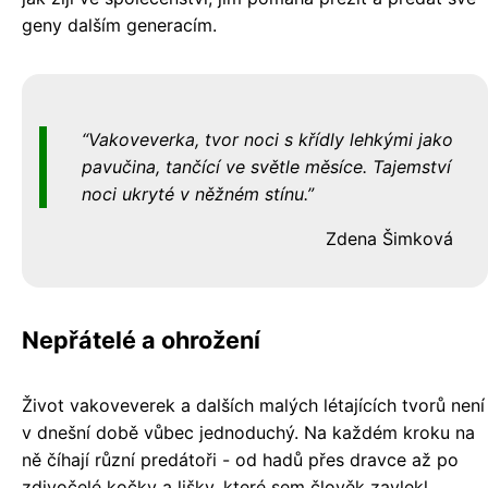
geny dalším generacím.
Vakoveverka, tvor noci s křídly lehkými jako
pavučina, tančící ve světle měsíce. Tajemství
noci ukryté v něžném stínu.
Zdena Šimková
Nepřátelé a ohrožení
Život vakoveverek a dalších malých létajících tvorů není
v dnešní době vůbec jednoduchý. Na každém kroku na
ně číhají různí predátoři - od hadů přes dravce až po
zdivočelé kočky a lišky, které sem člověk zavlekl.