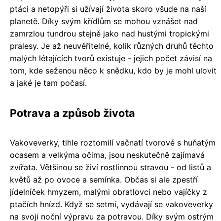
ptáci a netopýři si užívají života skoro všude na naší
planetě. Díky svým křídlům se mohou vznášet nad
zamrzlou tundrou stejně jako nad hustými tropickými
pralesy. Je až neuvěřitelné, kolik různých druhů těchto
malých létajících tvorů existuje - jejich počet závisí na
tom, kde seženou něco k snědku, kdo by je mohl ulovit
a jaké je tam počasí.
Potrava a způsob života
Vakoveverky, tihle roztomilí vačnatí tvorové s huňatým
ocasem a velkýma očima, jsou neskutečně zajímavá
zvířata. Většinou se živí rostlinnou stravou - od listů a
květů až po ovoce a semínka. Občas si ale zpestří
jídelníček hmyzem, malými obratlovci nebo vajíčky z
ptačích hnízd. Když se setmí, vydávají se vakoveverky
na svoji noční výpravu za potravou. Díky svým ostrým