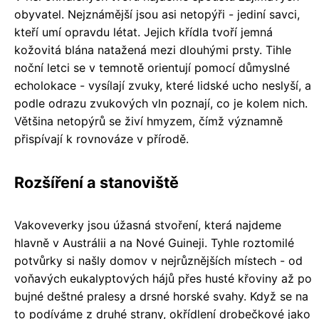
obyvatel. Nejznámější jsou asi netopýři - jediní savci,
kteří umí opravdu létat. Jejich křídla tvoří jemná
kožovitá blána natažená mezi dlouhými prsty. Tihle
noční letci se v temnotě orientují pomocí důmyslné
echolokace - vysílají zvuky, které lidské ucho neslyší, a
podle odrazu zvukových vln poznají, co je kolem nich.
Většina netopýrů se živí hmyzem, čímž významně
přispívají k rovnováze v přírodě.
Rozšíření a stanoviště
Vakoveverky jsou úžasná stvoření, která najdeme
hlavně v Austrálii a na Nové Guineji. Tyhle roztomilé
potvůrky si našly domov v nejrůznějších místech - od
voňavých eukalyptových hájů přes husté křoviny až po
bujné deštné pralesy a drsné horské svahy. Když se na
to podíváme z druhé strany, okřídlení drobečkové jako