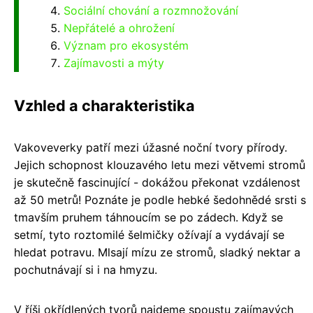
Sociální chování a rozmnožování
Nepřátelé a ohrožení
Význam pro ekosystém
Zajímavosti a mýty
Vzhled a charakteristika
Vakoveverky patří mezi úžasné noční tvory přírody.
Jejich schopnost klouzavého letu mezi větvemi stromů
je skutečně fascinující - dokážou překonat vzdálenost
až 50 metrů! Poznáte je podle hebké šedohnědé srsti s
tmavším pruhem táhnoucím se po zádech. Když se
setmí, tyto roztomilé šelmičky ožívají a vydávají se
hledat potravu. Mlsají mízu ze stromů, sladký nektar a
pochutnávají si i na hmyzu.
V říši okřídlených tvorů najdeme spoustu zajímavých