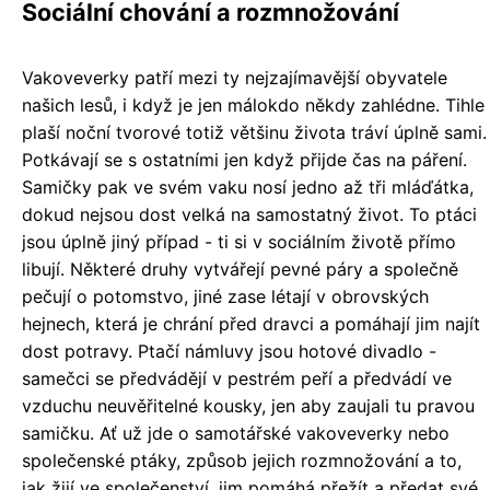
Sociální chování a rozmnožování
Vakoveverky patří mezi ty nejzajímavější obyvatele
našich lesů, i když je jen málokdo někdy zahlédne. Tihle
plaší noční tvorové totiž většinu života tráví úplně sami.
Potkávají se s ostatními jen když přijde čas na páření.
Samičky pak ve svém vaku nosí jedno až tři mláďátka,
dokud nejsou dost velká na samostatný život. To ptáci
jsou úplně jiný případ - ti si v sociálním životě přímo
libují. Některé druhy vytvářejí pevné páry a společně
pečují o potomstvo, jiné zase létají v obrovských
hejnech, která je chrání před dravci a pomáhají jim najít
dost potravy. Ptačí námluvy jsou hotové divadlo -
samečci se předvádějí v pestrém peří a předvádí ve
vzduchu neuvěřitelné kousky, jen aby zaujali tu pravou
samičku. Ať už jde o samotářské vakoveverky nebo
společenské ptáky, způsob jejich rozmnožování a to,
jak žijí ve společenství, jim pomáhá přežít a předat své