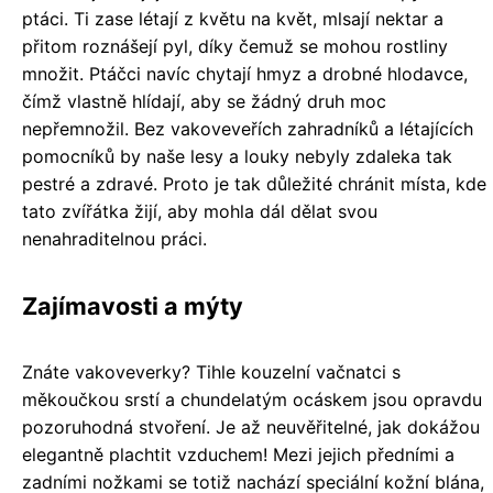
ptáci. Ti zase létají z květu na květ, mlsají nektar a
přitom roznášejí pyl, díky čemuž se mohou rostliny
množit. Ptáčci navíc chytají hmyz a drobné hlodavce,
čímž vlastně hlídají, aby se žádný druh moc
nepřemnožil. Bez vakoveveřích zahradníků a létajících
pomocníků by naše lesy a louky nebyly zdaleka tak
pestré a zdravé. Proto je tak důležité chránit místa, kde
tato zvířátka žijí, aby mohla dál dělat svou
nenahraditelnou práci.
Zajímavosti a mýty
Znáte vakoveverky? Tihle kouzelní vačnatci s
měkoučkou srstí a chundelatým ocáskem jsou opravdu
pozoruhodná stvoření. Je až neuvěřitelné, jak dokážou
elegantně plachtit vzduchem! Mezi jejich předními a
zadními nožkami se totiž nachází speciální kožní blána,