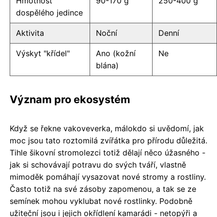
Hmotnost
90-170 g
250-400 g
dospělého jedince
Aktivita
Noční
Denní
Výskyt "křídel"
Ano (kožní
Ne
blána)
Význam pro ekosystém
Když se řekne vakoveverka, málokdo si uvědomí, jak
moc jsou tato roztomilá zvířátka pro přírodu důležitá.
Tihle šikovní stromolezci totiž dělají něco úžasného -
jak si schovávají potravu do svých tváří, vlastně
mimoděk pomáhají vysazovat nové stromy a rostliny.
Často totiž na své zásoby zapomenou, a tak se ze
semínek mohou vyklubat nové rostlinky. Podobně
užiteční jsou i jejich okřídlení kamarádi - netopýři a