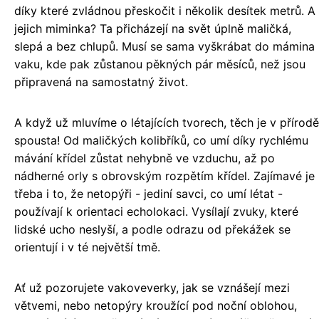
díky které zvládnou přeskočit i několik desítek metrů. A
jejich miminka? Ta přicházejí na svět úplně maličká,
slepá a bez chlupů. Musí se sama vyškrábat do mámina
vaku, kde pak zůstanou pěkných pár měsíců, než jsou
připravená na samostatný život.
A když už mluvíme o létajících tvorech, těch je v přírodě
spousta! Od maličkých kolibříků, co umí díky rychlému
mávání křídel zůstat nehybně ve vzduchu, až po
nádherné orly s obrovským rozpětím křídel. Zajímavé je
třeba i to, že netopýři - jediní savci, co umí létat -
používají k orientaci echolokaci. Vysílají zvuky, které
lidské ucho neslyší, a podle odrazu od překážek se
orientují i v té největší tmě.
Ať už pozorujete vakoveverky, jak se vznášejí mezi
větvemi, nebo netopýry kroužící pod noční oblohou,