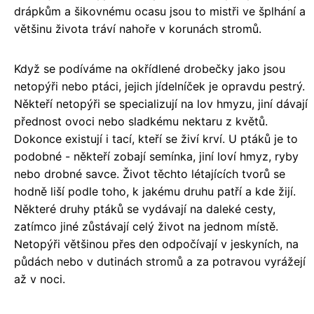
drápkům a šikovnému ocasu jsou to mistři ve šplhání a
většinu života tráví nahoře v korunách stromů.
Když se podíváme na okřídlené drobečky jako jsou
netopýři nebo ptáci, jejich jídelníček je opravdu pestrý.
Někteří netopýři se specializují na lov hmyzu, jiní dávají
přednost ovoci nebo sladkému nektaru z květů.
Dokonce existují i tací, kteří se živí krví. U ptáků je to
podobné - někteří zobají semínka, jiní loví hmyz, ryby
nebo drobné savce. Život těchto létajících tvorů se
hodně liší podle toho, k jakému druhu patří a kde žijí.
Některé druhy ptáků se vydávají na daleké cesty,
zatímco jiné zůstávají celý život na jednom místě.
Netopýři většinou přes den odpočívají v jeskyních, na
půdách nebo v dutinách stromů a za potravou vyrážejí
až v noci.