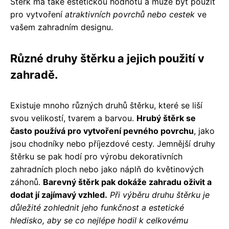
Štěrk má také estetickou hodnotu a může být použit
pro vytvoření
atraktivních povrchů nebo cestek
ve
vašem zahradním designu.
Různé druhy štěrku a jejich použití v
zahradě.
Existuje mnoho různých druhů štěrku, které se liší
svou velikostí, tvarem a barvou.
Hrubý štěrk se
často používá pro vytvoření pevného povrchu
, jako
jsou chodníky nebo příjezdové cesty. Jemnější druhy
štěrku se pak hodí pro výrobu dekorativních
zahradních ploch nebo jako náplň do květinových
záhonů.
Barevný štěrk pak dokáže zahradu oživit a
dodat jí zajímavý vzhled.
Při výběru druhu štěrku je
důležité zohlednit jeho funkčnost a estetické
hledisko, aby se co nejlépe hodil k celkovému