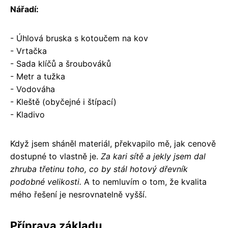
Nářadí:
- Úhlová bruska s kotoučem na kov
- Vrtačka
- Sada klíčů a šroubováků
- Metr a tužka
- Vodováha
- Kleště (obyčejné i štípací)
- Kladivo
Když jsem sháněl materiál, překvapilo mě, jak cenově
dostupné to vlastně je.
Za kari sítě a jekly jsem dal
zhruba třetinu toho, co by stál hotový dřevník
podobné velikosti.
A to nemluvím o tom, že kvalita
mého řešení je nesrovnatelně vyšší.
Příprava základu