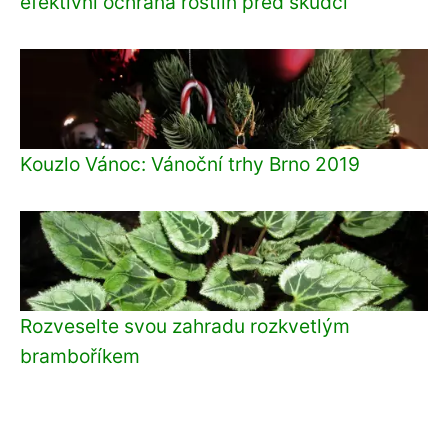
efektivní ochrana rostlin před škůdci
Kouzlo Vánoc: Vánoční trhy Brno 2019
Rozveselte svou zahradu rozkvetlým
bramboříkem