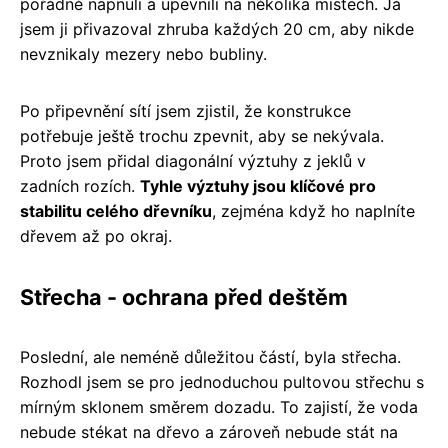
pořádně napnuli a upevnili na několika místech. Já
jsem ji přivazoval zhruba každých 20 cm, aby nikde
nevznikaly mezery nebo bubliny.
Po připevnění sítí jsem zjistil, že konstrukce
potřebuje ještě trochu zpevnit, aby se nekývala.
Proto jsem přidal diagonální výztuhy z jeklů v
zadních rozích.
Tyhle výztuhy jsou klíčové pro
stabilitu celého dřevníku
, zejména když ho naplníte
dřevem až po okraj.
Střecha - ochrana před deštěm
Poslední, ale neméně důležitou částí, byla střecha.
Rozhodl jsem se pro jednoduchou pultovou střechu s
mírným sklonem směrem dozadu. To zajistí, že voda
nebude stékat na dřevo a zároveň nebude stát na