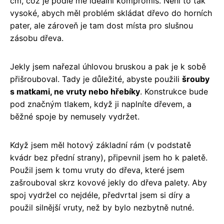
cm, což je podle mě ideální kompromis. Není to tak
vysoké, abych měl problém skládat dřevo do horních
pater, ale zároveň je tam dost místa pro slušnou
zásobu dřeva.
Jekly jsem nařezal úhlovou bruskou a pak je k sobě
přišrouboval. Tady je důležité, abyste použili
šrouby
s matkami, ne vruty nebo hřebíky
. Konstrukce bude
pod značným tlakem, když ji naplníte dřevem, a
běžné spoje by nemusely vydržet.
Když jsem měl hotový základní rám (v podstatě
kvádr bez přední strany), připevnil jsem ho k paletě.
Použil jsem k tomu vruty do dřeva, které jsem
zašrouboval skrz kovové jekly do dřeva palety. Aby
spoj vydržel co nejdéle, předvrtal jsem si díry a
použil silnější vruty, než by bylo nezbytně nutné.