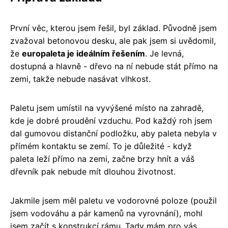
První věc, kterou jsem řešil, byl základ. Původně jsem
zvažoval betonovou desku, ale pak jsem si uvědomil,
že
europaleta je ideálním řešením
. Je levná,
dostupná a hlavně - dřevo na ní nebude stát přímo na
zemi, takže nebude nasávat vlhkost.
Paletu jsem umístil na vyvýšené místo na zahradě,
kde je dobré proudění vzduchu. Pod každý roh jsem
dal gumovou distanční podložku, aby paleta nebyla v
přímém kontaktu se zemí. To je důležité - když
paleta leží přímo na zemi, začne brzy hnít a váš
dřevník pak nebude mít dlouhou životnost.
Jakmile jsem měl paletu ve vodorovné poloze (použil
jsem vodováhu a pár kamenů na vyrovnání), mohl
jsem začít s konstrukcí rámu. Tady mám pro vás