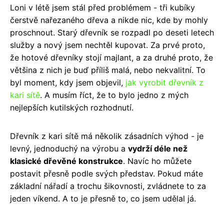
Loni v létě jsem stál před problémem - tři kubíky
čerstvě nařezaného dřeva a nikde nic, kde by mohly
proschnout. Starý dřevník se rozpadl po deseti letech
služby a nový jsem nechtěl kupovat. Za prvé proto,
že hotové dřevníky stojí majlant, a za druhé proto, že
většina z nich je buď příliš malá, nebo nekvalitní. To
byl moment, kdy jsem objevil,
jak vyrobit dřevník z
kari sítě
. A musím říct, že to bylo jedno z mých
nejlepších kutilských rozhodnutí.
Dřevník z kari sítě má několik zásadních výhod - je
levný, jednoduchý na výrobu a
vydrží déle než
klasické dřevěné konstrukce
. Navíc ho můžete
postavit přesně podle svých představ. Pokud máte
základní nářadí a trochu šikovnosti, zvládnete to za
jeden víkend. A to je přesně to, co jsem udělal já.