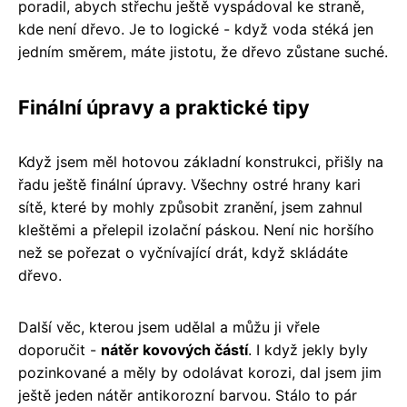
poradil, abych střechu ještě vyspádoval ke straně,
kde není dřevo. Je to logické - když voda stéká jen
jedním směrem, máte jistotu, že dřevo zůstane suché.
Finální úpravy a praktické tipy
Když jsem měl hotovou základní konstrukci, přišly na
řadu ještě finální úpravy. Všechny ostré hrany kari
sítě, které by mohly způsobit zranění, jsem zahnul
kleštěmi a přelepil izolační páskou. Není nic horšího
než se pořezat o vyčnívající drát, když skládáte
dřevo.
Další věc, kterou jsem udělal a můžu ji vřele
doporučit -
nátěr kovových částí
. I když jekly byly
pozinkované a měly by odolávat korozi, dal jsem jim
ještě jeden nátěr antikorozní barvou. Stálo to pár