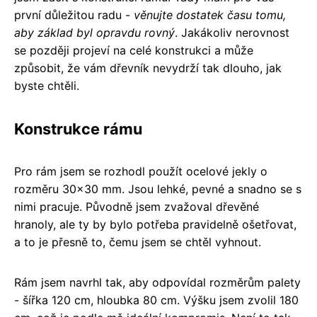
první důležitou radu -
věnujte dostatek času tomu,
aby základ byl opravdu rovný
. Jakákoliv nerovnost
se později projeví na celé konstrukci a může
způsobit, že vám dřevník nevydrží tak dlouho, jak
byste chtěli.
Konstrukce rámu
Pro rám jsem se rozhodl použít ocelové jekly o
rozměru 30x30 mm. Jsou lehké, pevné a snadno se s
nimi pracuje. Původně jsem zvažoval dřevěné
hranoly, ale ty by bylo potřeba pravidelně ošetřovat,
a to je přesně to, čemu jsem se chtěl vyhnout.
Rám jsem navrhl tak, aby odpovídal rozměrům palety
- šířka 120 cm, hloubka 80 cm. Výšku jsem zvolil 180