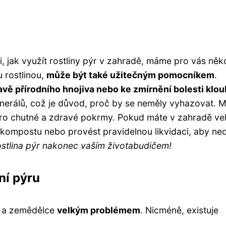
 jak využít rostliny pýr v zahradě, máme pro vás něko
u rostlinou,
může být také užitečným pomocníkem
.
avě přírodního hnojiva nebo ke zmírnění bolesti klo
inerálů, což je důvod, proč by se neměly vyhazovat. M
 pro chutné a zdravé pokrmy. Pokud máte v zahradě ve
 kompostu nebo provést pravidelnou likvidaci, aby ne
stlina pýr nakonec vaším životabudičem!
ní pýru
ky a zemědělce
velkým problémem
. Nicméně, existuje