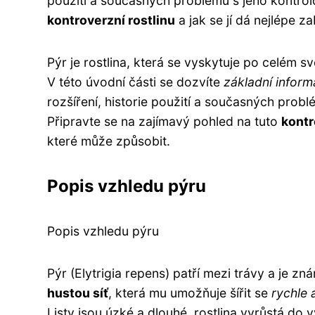
použití a současných problémů s jeho kontrol
kontroverzní rostlinu
a jak se jí dá nejlépe 
Pýr je rostlina, která se vyskytuje po celém s
V této úvodní části se dozvíte
základní inform
rozšíření, historie použití a současných prob
Připravte se na zajímavý pohled na tuto
kontr
které může způsobit.
Popis vzhledu pýru
Popis vzhledu pýru
Pýr (Elytrigia repens) patří mezi trávy a je z
hustou síť
, která mu umožňuje šířit se
rychle 
Listy jsou úzké a dlouhé, rostlina vyrůstá do