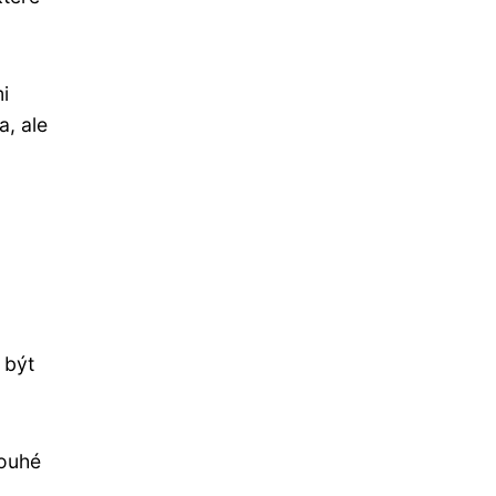
i
a, ale
 být
louhé