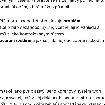
ovaným růstem. Připravte se na zajímavý pohled na tu
zabránit škodám, které může způsobit.
větě a pro mnoho lidí představuje
problém
.
ace o této nežádoucí bylině
, včetně jejího vzhledu a
lémů s jeho kontrolovaným růstem.
overzní rostlinu
a jak se jí dá nejlépe zabránit škodám
nám také jako pýr plazivý. Jeho kořenový systém tvoří
a agresivně
, což z něj dělá neoblíbenou rostlinu zahrá
 výšky 20-120 cm. Květy bývají uspořádány do klasek, 