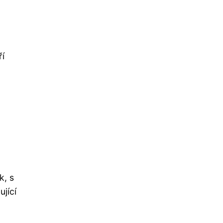
ří
k, s
jící