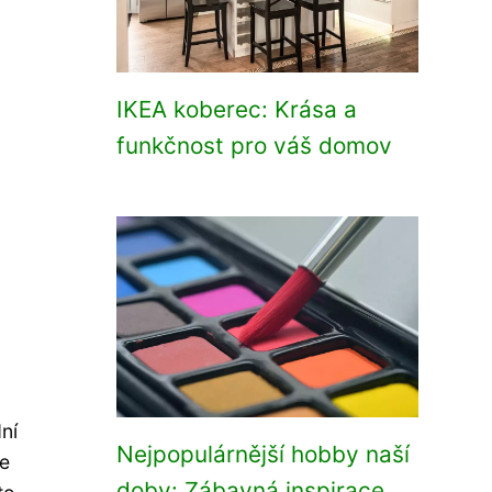
IKEA koberec: Krása a
funkčnost pro váš domov
ní
Nejpopulárnější hobby naší
ie
doby: Zábavná inspirace