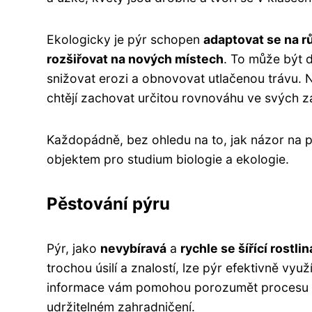
Ekologicky je pýr schopen
adaptovat se na r
rozšiřovat na nových místech
. To může být 
snižovat erozi a obnovovat utlačenou trávu. N
chtějí zachovat určitou rovnováhu ve svých z
Každopádně, bez ohledu na to, jak názor na pyr 
objektem pro studium biologie a ekologie.
Pěstování pýru
Pýr, jako
nevybíravá
a
rychle se šířící rostlin
trochou úsilí a znalostí, lze pýr efektivně využ
informace vám pomohou porozumět procesu pě
udržitelném zahradničení.