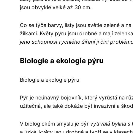
jsou obvykle velké až 30 cm.
Co se týče barvy, listy jsou světle zelené a n
žilkami. Květy pýru jsou drobné a mají zelenk
jeho schopnost rychlého šíření ji činí problé
Biologie a ekologie pýru
Biologie a ekologie pýru
Pýr je neúnavný bojovník, který vyrůstá na r
užitečná, ale také dokáže být invazivní a škodl
V biologickém smyslu je pýr
vytrvalá bylina 
a úzké, květy jsou drobné a tvoří se v klasec