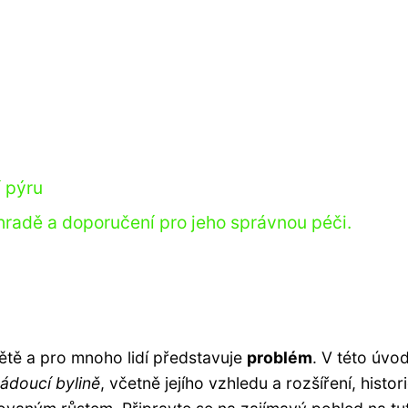
 pýru
hradě a doporučení pro jeho správnou péči.
větě a pro mnoho lidí představuje
problém
. V této úvod
ádoucí bylině
, včetně jejího vzhledu a rozšíření, histor