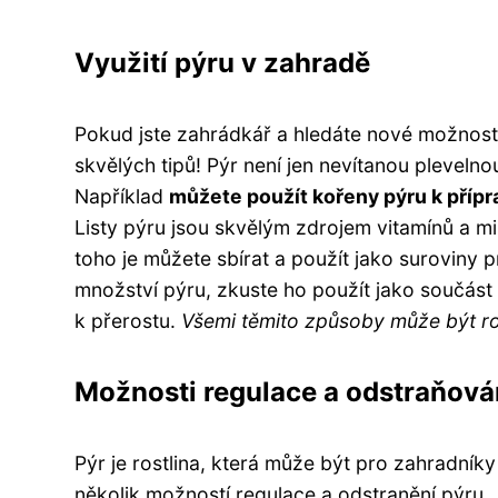
Využití pýru v zahradě
Pokud jste zahrádkář a hledáte nové možnosti,
skvělých tipů! Pýr není jen nevítanou plevelno
Například
můžete použít kořeny pýru k přípr
Listy pýru jsou skvělým zdrojem vitamínů a m
toho je můžete sbírat a použít jako suroviny
množství pýru, zkuste ho použít jako součást
k přerostu.
Všemi těmito způsoby může být ro
Možnosti regulace a odstraňová
Pýr je rostlina, která může být pro zahradní
několik možností regulace a odstranění pýru.