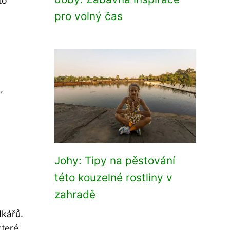
to
pro volný čas
,
Johy: Tipy na pěstování
této kouzelné rostliny v
zahradě
dkářů.
které