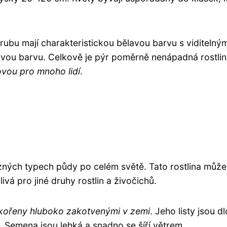
a rubu mají charakteristickou bělavou barvu s viditelným
avou barvu. Celkově je pýr poměrně nenápadná rostlin
movou pro mnoho lidí
.
ůzných typech půdy po celém světě. Tato rostlina může
ivá pro jiné druhy rostlin a živočichů.
s kořeny hluboko zakotvenými v zemi
. Jeho listy jsou d
h. Semena jsou lehká a snadno se šíří větrem.