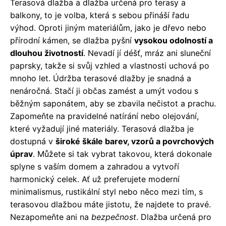
Terasová dlažba a dlažba určená pro terasy a
balkony, to je volba, která s sebou přináší řadu
výhod. Oproti jiným materiálům, jako je dřevo nebo
přírodní kámen, se dlažba pyšní
vysokou odolností a
dlouhou životností
. Nevadí jí déšť, mráz ani sluneční
paprsky, takže si svůj vzhled a vlastnosti uchová po
mnoho let. Údržba terasové dlažby je snadná a
nenáročná. Stačí ji občas zamést a umýt vodou s
běžným saponátem, aby se zbavila nečistot a prachu.
Zapomeňte na pravidelné natírání nebo olejování,
které vyžadují jiné materiály. Terasová dlažba je
dostupná v
široké škále barev, vzorů a povrchových
úprav
. Můžete si tak vybrat takovou, která dokonale
splyne s vaším domem a zahradou a vytvoří
harmonický celek. Ať už preferujete moderní
minimalismus, rustikální styl nebo něco mezi tím, s
terasovou dlažbou máte jistotu, že najdete to pravé.
Nezapomeňte ani na
bezpečnost
. Dlažba určená pro