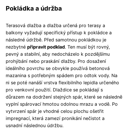
Pokládka a údržba
Terasová dlažba a dlažba určená pro terasy a
balkony vyžadují specifický přístup k pokládce a
následné údržbě. Před samotnou pokládkou je
nezbytné
připravit podklad
. Ten musí být rovný,
pevný a stabilní, aby nedocházelo k pozdějšímu
prohýbání nebo praskání dlažby. Pro dosažení
ideálního povrchu se obvykle používá betonová
mazanina s potřebným spádem pro odtok vody. Na
ni se poté nanáší vrstva flexibilního lepidla určeného
pro venkovní použití. Dlaždice se pokládají s
důrazem na dodržení stejných spár, které se následně
vyplní spárovací hmotou odolnou mrazu a vodě. Po
vytvrzení spár je vhodné celou plochu ošetřit
impregnací, která zamezí pronikání nečistot a
usnadní následnou údržbu.