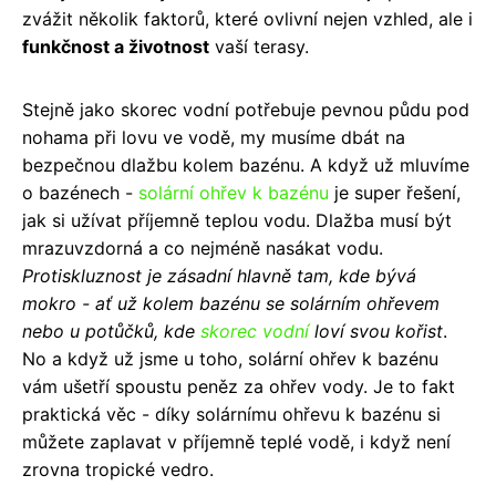
zvážit několik faktorů, které ovlivní nejen vzhled, ale i
funkčnost a životnost
vaší terasy.
Stejně jako skorec vodní potřebuje pevnou půdu pod
nohama při lovu ve vodě, my musíme dbát na
bezpečnou dlažbu kolem bazénu. A když už mluvíme
o bazénech -
solární ohřev k bazénu
je super řešení,
jak si užívat příjemně teplou vodu. Dlažba musí být
mrazuvzdorná a co nejméně nasákat vodu.
Protiskluznost je zásadní hlavně tam, kde bývá
mokro - ať už kolem bazénu se solárním ohřevem
nebo u potůčků, kde
skorec vodní
loví svou kořist
.
No a když už jsme u toho, solární ohřev k bazénu
vám ušetří spoustu peněz za ohřev vody. Je to fakt
praktická věc - díky solárnímu ohřevu k bazénu si
můžete zaplavat v příjemně teplé vodě, i když není
zrovna tropické vedro.