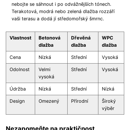
nebojte se sáhnout i po odvážnějších tónech.
Terakotová, modrá nebo zelená dlažba rozzáří
vaši terasu a dodá jí středomořský šmrnc.
Vlastnost
Betonová
Dřevěná
WPC
dlažba
dlažba
dlažba
Cena
Nízká
Střední
Vysoká
Odolnost
Velmi
Střední
Vysoká
vysoká
Údržba
Nízká
Střední
Nízká
Design
Omezený
Přírodní
Široký
výběr
Nezapomeňte na praktičnost