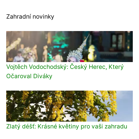
Zahradní novinky
Vojtěch Vodochodský: Český Herec, Který
Očaroval Diváky
Zlatý déšť: Krásné květiny pro vaši zahradu