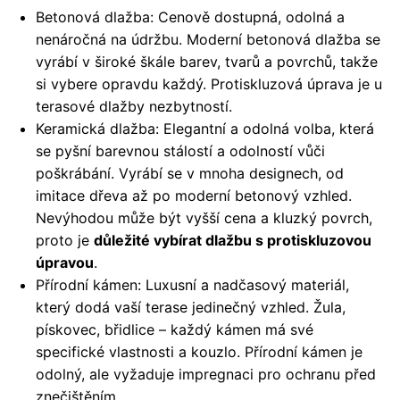
Betonová dlažba: Cenově dostupná, odolná a
nenáročná na údržbu. Moderní betonová dlažba se
vyrábí v široké škále barev, tvarů a povrchů, takže
si vybere opravdu každý. Protiskluzová úprava je u
terasové dlažby nezbytností.
Keramická dlažba: Elegantní a odolná volba, která
se pyšní barevnou stálostí a odolností vůči
poškrábání. Vyrábí se v mnoha designech, od
imitace dřeva až po moderní betonový vzhled.
Nevýhodou může být vyšší cena a kluzký povrch,
proto je
důležité vybírat dlažbu s protiskluzovou
úpravou
.
Přírodní kámen: Luxusní a nadčasový materiál,
který dodá vaší terase jedinečný vzhled. Žula,
pískovec, břidlice – každý kámen má své
specifické vlastnosti a kouzlo. Přírodní kámen je
odolný, ale vyžaduje impregnaci pro ochranu před
znečištěním.