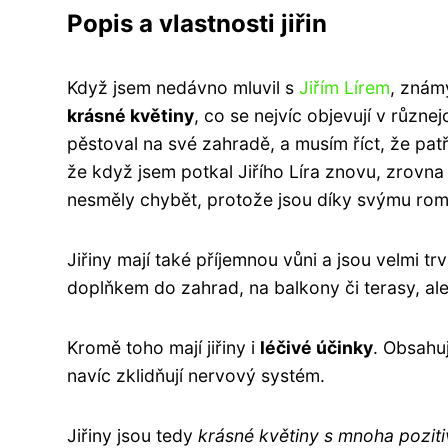
Popis a vlastnosti jiřin
Když jsem nedávno mluvil s
Jiřím Lírem
, známý
krásné květiny
, co se nejvíc objevují v různej
pěstoval na své zahradě, a musím říct, že pat
že když jsem potkal Jiřího Líra znovu, zrovna 
nesměly chybět, protože jsou díky svýmu rom
Jiřiny mají také příjemnou vůni a jsou velmi t
doplňkem do zahrad, na balkony či terasy, ale 
Kromě toho mají jiřiny i
léčivé účinky
. Obsahuj
navíc zklidňují nervový systém.
Jiřiny jsou tedy
krásné květiny s mnoha poziti