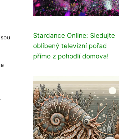
Stardance Online: Sledujte
jsou
oblíbený televizní pořad
přímo z pohodlí domova!
se
í