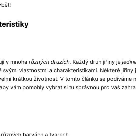
ybět!
teristiky
tují v mnoha
různých druzích
. Každý druh jiřiny je
jedin
ké svými vlastnostmi a charakteristikami. Některé jiřiny 
 velmi krátkou životnost. V tomto článku se podíváme 
ti, aby vám pomohly vybrat si tu správnou pro váš zahra
 v různých barvách a tvarech.