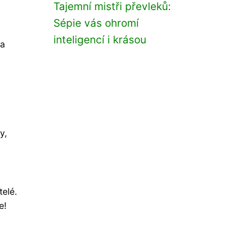
Tajemní mistři převleků:
Sépie vás ohromí
inteligencí i krásou
na
y,
telé.
e!