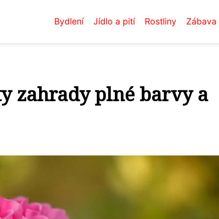
Bydlení
Jídlo a pití
Rostliny
Zábava
ty zahrady plné barvy a