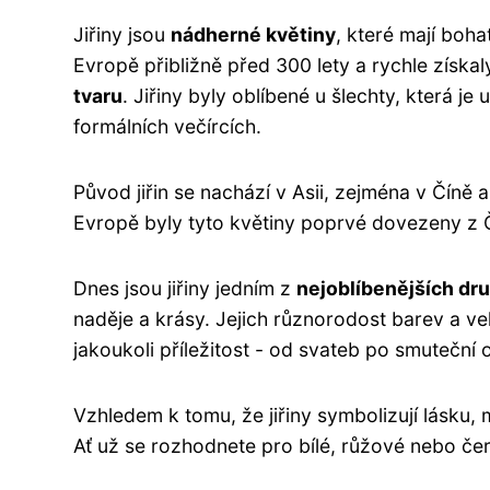
Jiřiny jsou
nádherné květiny
, které mají boha
Evropě přibližně před 300 lety a rychle získa
tvaru
. Jiřiny byly oblíbené u šlechty, která j
formálních večírcích.
Původ jiřin se nachází v Asii, zejména v Číně 
Evropě byly tyto květiny poprvé dovezeny z Č
Dnes jsou jiřiny jedním z
nejoblíbenějších dru
naděje a krásy. Jejich různorodost barev a vel
jakoukoli příležitost - od svateb po smuteční 
Vzhledem k tomu, že jiřiny symbolizují lásku,
Ať už se rozhodnete pro bílé, růžové nebo červ