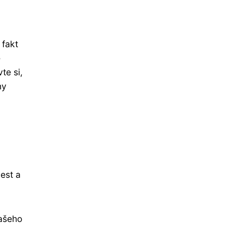
 fakt
e
te si,
ny
cest a
ašeho