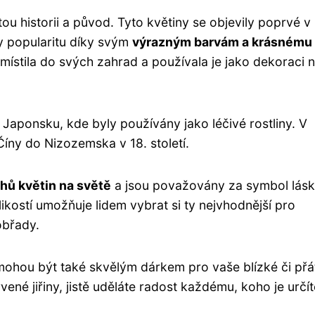
tou historii a původ. Tyto květiny se objevily poprvé v
ly popularitu díky svým
výrazným barvám a krásnému
e umístila do svých zahrad a používala je jako dekoraci 
a Japonsku, kde byly používány jako léčivé rostliny. V
íny do Nizozemska v 18. století.
hů květin na světě
a jsou považovány za symbol lásk
ikostí umožňuje lidem vybrat si ty nejvhodnější pro
obřady.
 mohou být také skvělým dárkem pro vaše blízké či přá
ené jiřiny, jistě uděláte radost každému, koho je určít