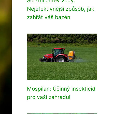
Solární ohřev vody:
Nejefektivnější způsob, jak
zahřát váš bazén
Mospilan: Účinný insekticid
pro vaši zahradu!