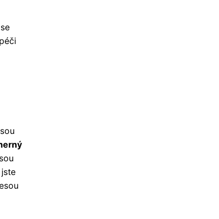
 se
 péči
jsou
herný
Jsou
jste
nesou