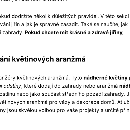
kud dodržíte několik důležitých pravidel. V této sekci
ání jiřin a jak je správně zasadit. Také se naučíte, jak
ší zahrady.
Pokud chcete mít krásné a zdravé jiřiny,
ování květinových aranžmá
aranžéry květinových aranžmá. Tyto
nádherné květiny
i odstíny
, které dodají do zahrady nebo aranžmá
nád
í rostlinu nebo jako součást středního pozadí zahrady. 
květinových aranžmá pro vázy a dekorace domů. Ať už 
iny jsou skvělou volbou pro vaše projekty a určitě při