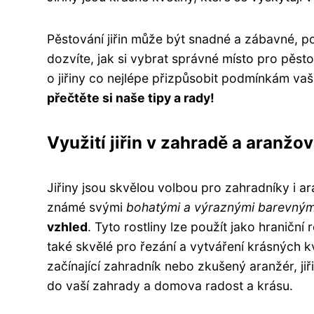
Pěstování jiřin může být snadné a zábavné, po
dozvíte, jak si vybrat správné místo pro pěstov
o jiřiny co nejlépe přizpůsobit podmínkám va
přečtěte si naše tipy a rady!
Využití jiřin v zahradě a aranž
Jiřiny jsou skvělou volbou pro zahradníky i 
známé svými
bohatými a výraznými barevným
vzhled
. Tyto rostliny lze použít jako hraničn
také skvělé pro řezání a vytváření krásných 
začínající zahradník nebo zkušený aranžér, jiř
do vaší zahrady a domova radost a krásu.