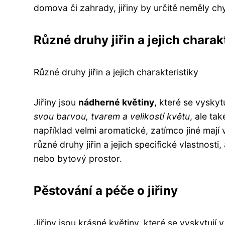
domova či zahrady, jiřiny by určitě neměly ch
Různé druhy jiřin a jejich charak
Různé druhy jiřin a jejich charakteristiky
Jiřiny jsou
nádherné květiny
, které se vysky
svou barvou, tvarem a velikostí květu
, ale ta
například velmi aromatické, zatímco jiné mají
různé druhy jiřin a jejich specifické vlastnos
nebo bytový prostor.
Pěstování a péče o jiřiny
Jiřiny jsou krásné květiny, které se vyskytují