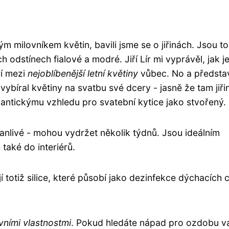
m milovníkem květin, bavili jsme se o jiřinách. Jsou to
ch odstínech fialové a modré. Jiří Lír mi vyprávěl, jak j
ří mezi
nejoblíbenější letní květiny
vůbec. No a představ
vybíral květiny na svatbu své dcery - jasně že tam jiři
antickýmu vzhledu pro svatební kytice jako stvořený.
rvanlivé - mohou vydržet několik týdnů. Jsou ideálním
také do interiérů.
í totiž silice, které působí jako dezinfekce dýchacích 
vními vlastnostmi
. Pokud hledáte nápad pro ozdobu v