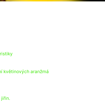
ristiky
ání květinových aranžmá
iřin.