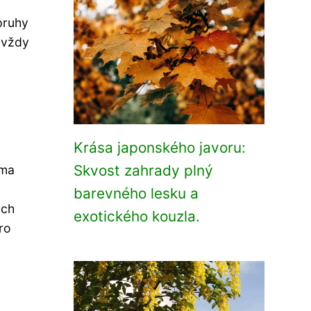
pruhy
 vždy
Krása japonského javoru:
Skvost zahrady plný
ýma
barevného lesku a
ých
exotického kouzla.
ro