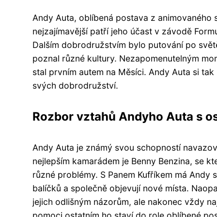
Andy Auta, oblíbená postava z animovaného s
nejzajímavější patří jeho účast v závodě Form
Dalším dobrodružstvím bylo putování po svět
poznal různé kultury. Nezapomenutelným mom
stal prvním autem na Měsíci. Andy Auta si tak
svých dobrodružství.
Rozbor vztahů Andyho Auta s ost
Andy Auta je známý svou schopností navazovat
nejlepším kamarádem je Benny Benzina, se kt
různé problémy. S Panem Kufříkem má Andy s
balíčků a společně objevují nové místa. Naop
jejich odlišným názorům, ale nakonec vždy na
pomoci ostatním ho staví do role oblíbené po