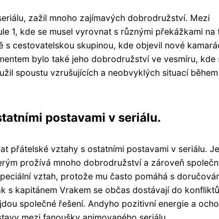
eriálu, zažil mnoho zajímavých dobrodružství. Mezi
ule 1, kde se musel vyrovnat s různými překážkami na t
ě s cestovatelskou skupinou, kde objevil nové kamará
entem bylo také jeho dobrodružství ve vesmíru, kde 
 užil spoustu vzrušujících a neobvyklých situací během
atními postavami v seriálu.
 přátelské vztahy s ostatními postavami v seriálu. J
erým prožívá mnoho dobrodružství a zároveň společně
peciální vztah, protože mu často pomáhá s doručová
ak s kapitánem Vrakem se občas dostávají do konfliktů
jdou společné řešení. Andyho pozitivní energie a ocho
stavy mezi fanoušky animovaného seriálu.