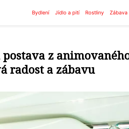
Bydlení
Jídlo a pití
Rostliny
Zábava
á postava z animovanéh
vá radost a zábavu