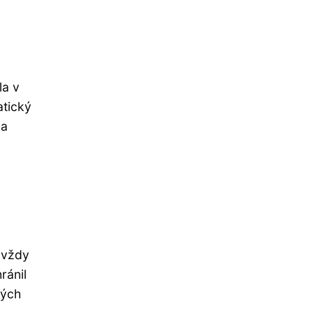
la v
atický
la
 vždy
ránil
dých