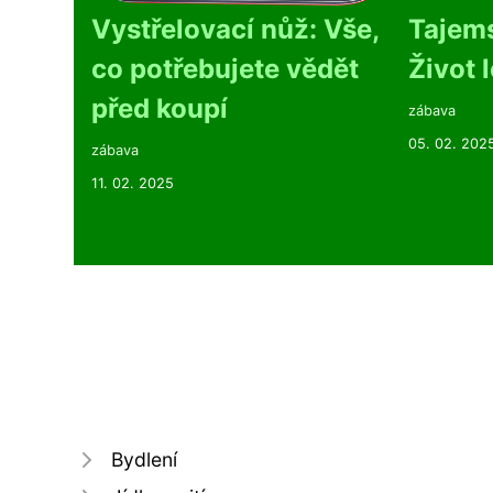
Vystřelovací nůž: Vše,
Tajems
co potřebujete vědět
Život 
před koupí
zábava
05. 02. 202
zábava
11. 02. 2025
Bydlení