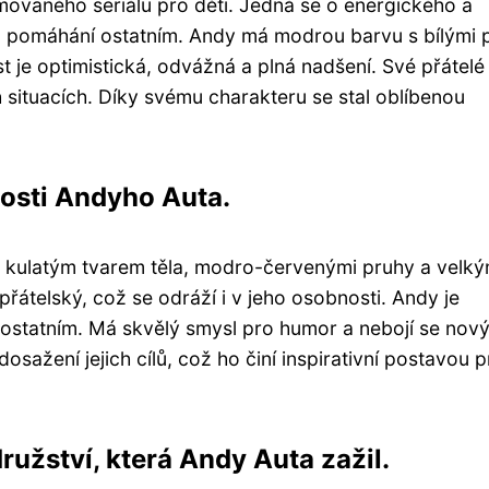
movaného seriálu pro děti. Jedná se o energického a
a pomáhání ostatním. Andy má modrou barvu s bílými 
 je optimistická, odvážná a plná nadšení. Své přátelé
ch situacích. Díky svému charakteru se stal oblíbenou
nosti Andyho Auta.
s kulatým tvarem těla, modro-červenými pruhy a velk
řátelský, což se odráží i v jeho osobnosti. Andy je
ostatním. Má skvělý smysl pro humor a nebojí se nov
sažení jejich cílů, což ho činí inspirativní postavou p
užství, která Andy Auta zažil.