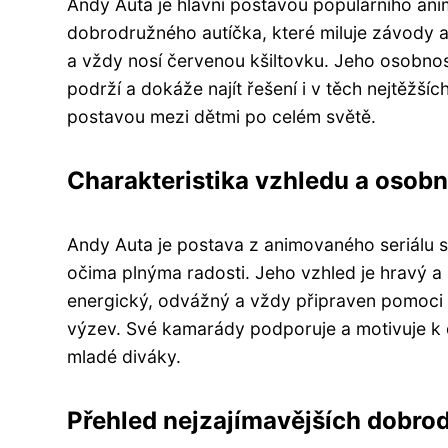
Andy Auta je hlavní postavou populárního ani
dobrodružného autíčka, které miluje závody 
a vždy nosí červenou kšiltovku. Jeho osobnost
podrží a dokáže najít řešení i v těch nejtěžší
postavou mezi dětmi po celém světě.
Charakteristika vzhledu a osob
Andy Auta je postava z animovaného seriálu 
očima plnýma radosti. Jeho vzhled je hravý a p
energický, odvážný a vždy připraven pomoci 
výzev. Své kamarády podporuje a motivuje k do
mladé diváky.
Přehled nejzajímavějších dobrodr