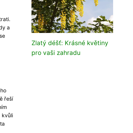
rati.
dy a
se
Zlatý déšť: Krásné květiny
pro vaši zahradu
eho
 řeší
ním
 kvůli
ta