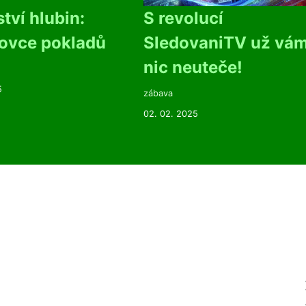
tví hlubin:
S revolucí
lovce pokladů
SledovaniTV už vá
nic neuteče!
5
zábava
02. 02. 2025