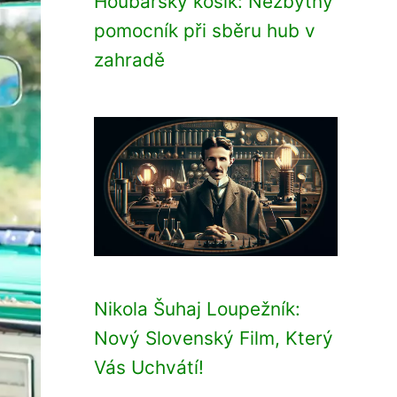
Houbařský košík: Nezbytný
pomocník při sběru hub v
zahradě
Nikola Šuhaj Loupežník:
Nový Slovenský Film, Který
Vás Uchvátí!