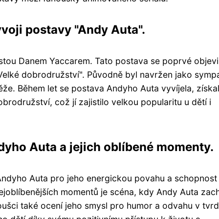
ývoji postavy "Andy Auta".
stou Danem Yaccarem. Tato postava se poprvé objevi
Velké dobrodružství". Původně byl navržen jako symp
těže. Během let se postava Andyho Auta vyvíjela, získa
odružství, což jí zajistilo velkou popularitu u dětí i
yho Auta a jejich oblíbené momenty.
 Andyho Auta pro jeho energickou povahu a schopnost
nejoblíbenějších momentů je scéna, kdy Andy Auta zach
oušci také ocení jeho smysl pro humor a odvahu v tvr