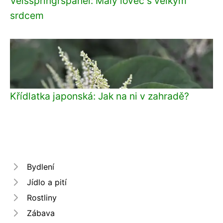
Velššpringršpaněl: Malý lovec s velkým
srdcem
Křídlatka japonská: Jak na ni v zahradě?
Bydlení
Jídlo a pití
Rostliny
Zábava