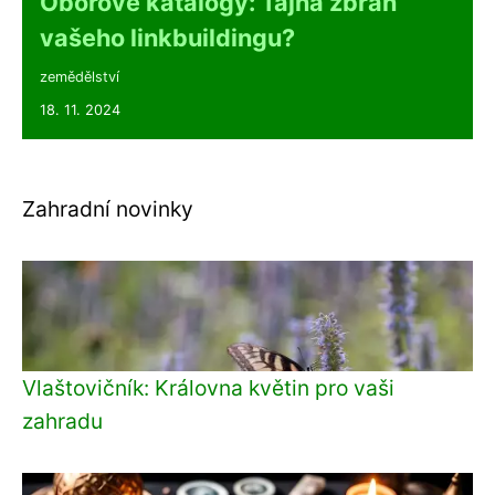
Oborové katalogy: Tajná zbraň
vašeho linkbuildingu?
zemědělství
18. 11. 2024
Zahradní novinky
Vlaštovičník: Královna květin pro vaši
zahradu