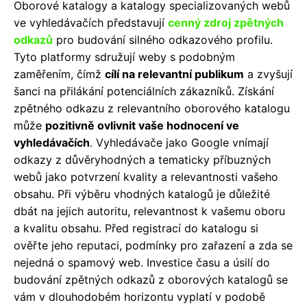
Oborové katalogy a katalogy specializovaných webů
ve vyhledávačích představují
cenný zdroj zpětných
odkazů
pro budování silného odkazového profilu.
Tyto platformy sdružují weby s podobným
zaměřením, čímž
cílí na relevantní publikum
a zvyšují
šanci na přilákání potenciálních zákazníků. Získání
zpětného odkazu z relevantního oborového katalogu
může
pozitivně ovlivnit vaše hodnocení ve
vyhledávačích
. Vyhledávače jako Google vnímají
odkazy z důvěryhodných a tematicky příbuzných
webů jako potvrzení kvality a relevantnosti vašeho
obsahu. Při výběru vhodných katalogů je důležité
dbát na jejich autoritu, relevantnost k vašemu oboru
a kvalitu obsahu. Před registrací do katalogu si
ověřte jeho reputaci, podmínky pro zařazení a zda se
nejedná o spamový web. Investice času a úsilí do
budování zpětných odkazů z oborových katalogů se
vám v dlouhodobém horizontu vyplatí v podobě