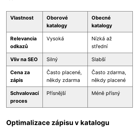
Vlastnost
Oborové
Obecné
katalogy
katalogy
Relevancia
Vysoká
Nízká až
odkazů
střední
Vliv na SEO
Silný
Slabší
Cena za
Často placené,
Často zdarma,
zápis
někdy zdarma
někdy placené
Schvalovací
Přísnější
Méně přísný
proces
Optimalizace zápisu v katalogu