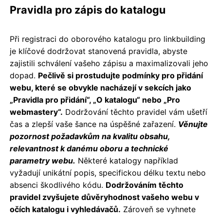
Pravidla pro zápis do katalogu
Při registraci do oborového katalogu pro linkbuilding
je klíčové dodržovat stanovená pravidla, abyste
zajistili schválení vašeho zápisu a maximalizovali jeho
dopad.
Pečlivě si prostudujte podmínky pro přidání
webu, které se obvykle nacházejí v sekcích jako
„Pravidla pro přidání“, „O katalogu“ nebo „Pro
webmastery“.
Dodržování těchto pravidel vám ušetří
čas a zlepší vaše šance na úspěšné zařazení.
Věnujte
pozornost požadavkům na kvalitu obsahu,
relevantnost k danému oboru a technické
parametry webu.
Některé katalogy například
vyžadují unikátní popis, specifickou délku textu nebo
absenci škodlivého kódu.
Dodržováním těchto
pravidel zvyšujete důvěryhodnost vašeho webu v
očích katalogu i vyhledávačů.
Zároveň se vyhnete