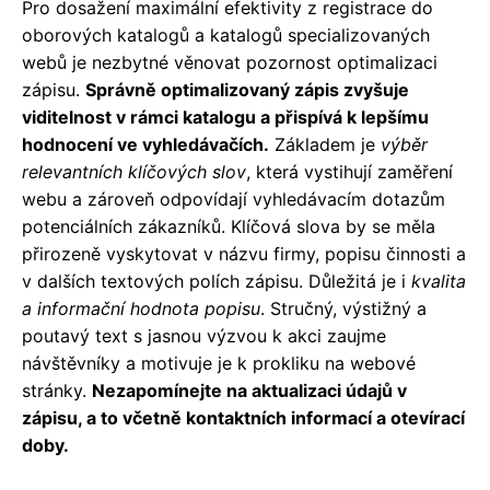
Pro dosažení maximální efektivity z registrace do
oborových katalogů a katalogů specializovaných
webů je nezbytné věnovat pozornost optimalizaci
zápisu.
Správně optimalizovaný zápis zvyšuje
viditelnost v rámci katalogu a přispívá k lepšímu
hodnocení ve vyhledávačích.
Základem je
výběr
relevantních klíčových slov
, která vystihují zaměření
webu a zároveň odpovídají vyhledávacím dotazům
potenciálních zákazníků. Klíčová slova by se měla
přirozeně vyskytovat v názvu firmy, popisu činnosti a
v dalších textových polích zápisu. Důležitá je i
kvalita
a informační hodnota popisu
. Stručný, výstižný a
poutavý text s jasnou výzvou k akci zaujme
návštěvníky a motivuje je k prokliku na webové
stránky.
Nezapomínejte na aktualizaci údajů v
zápisu, a to včetně kontaktních informací a otevírací
doby.