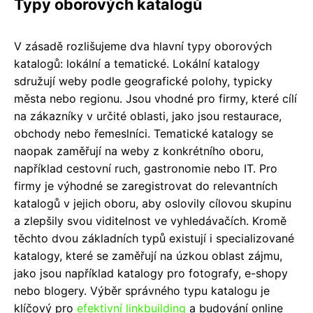
Typy oborových katalogů
V zásadě rozlišujeme dva hlavní typy oborových
katalogů: lokální a tematické. Lokální katalogy
sdružují weby podle geografické polohy, typicky
města nebo regionu. Jsou vhodné pro firmy, které cílí
na zákazníky v určité oblasti, jako jsou restaurace,
obchody nebo řemeslníci. Tematické katalogy se
naopak zaměřují na weby z konkrétního oboru,
například cestovní ruch, gastronomie nebo IT. Pro
firmy je výhodné se zaregistrovat do relevantních
katalogů v jejich oboru, aby oslovily cílovou skupinu
a zlepšily svou viditelnost ve vyhledávačích. Kromě
těchto dvou základních typů existují i ​​specializované
katalogy, které se zaměřují na úzkou oblast zájmu,
jako jsou například katalogy pro fotografy, e-shopy
nebo blogery. Výběr správného typu katalogu je
klíčový pro
efektivní linkbuilding
a budování online