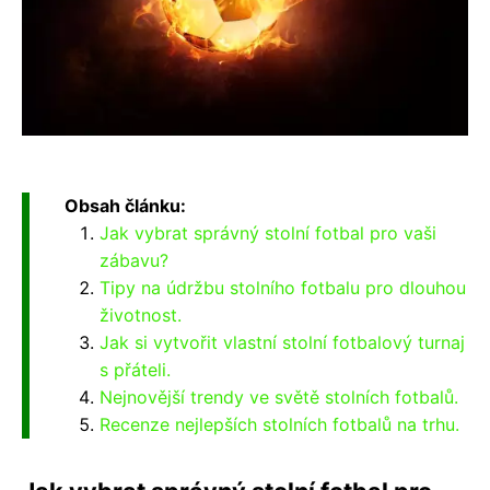
Obsah článku:
Jak vybrat správný stolní fotbal pro vaši
zábavu?
Tipy na údržbu stolního fotbalu pro dlouhou
životnost.
Jak si vytvořit vlastní stolní fotbalový turnaj
s přáteli.
Nejnovější trendy ve světě stolních fotbalů.
Recenze nejlepších stolních fotbalů na trhu.