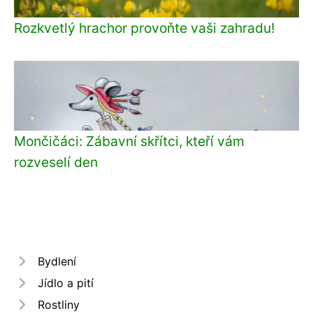
Rozkvetlý hrachor provoňte vaši zahradu!
Mončičáci: Zábavní skřítci, kteří vám
rozveselí den
Bydlení
Jídlo a pití
Rostliny