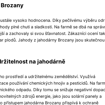
y Brozany
neustále vysoko hodnocena. Díky pečlivému výběru odr
jahody plné chuti a sladkosti. Na farmě se dbá na sprá
jší a zachovaly si svou šťavnatost. Zákazníci ocení ta
tvar plodů. Jahody z jahodárny Brozany jsou skutečnou
držitelnost na jahodárně
ho prostředí a udržitelnému zemědělství. Využívá
izace používání chemických hnojiv a pesticidů. Na far
nického odpadu. Díky tomu se snižuje negativní dopa
vitelných zdrojů energie, jako jsou solární panely a
to přístupem jahodárna Brozany přispívá k ochraně