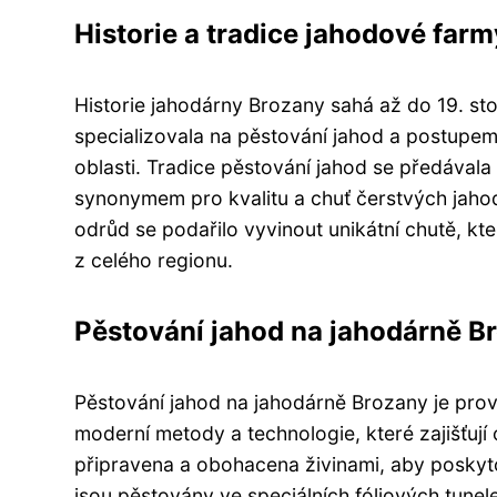
Historie a tradice jahodové farm
Historie jahodárny Brozany sahá až do 19. sto
specializovala na pěstování jahod a postupem 
oblasti. Tradice pěstování jahod se předával
synonymem pro kvalitu a chuť čerstvých jah
odrůd se podařilo vyvinout unikátní chutě, kte
z celého regionu.
Pěstování jahod na jahodárně B
Pěstování jahod na jahodárně Brozany je prov
moderní metody a technologie, které zajišťují 
připravena a obohacena živinami, aby poskyto
jsou pěstovány ve speciálních fóliových tunel