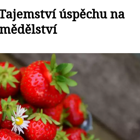
Tajemství úspěchu na
emědělství