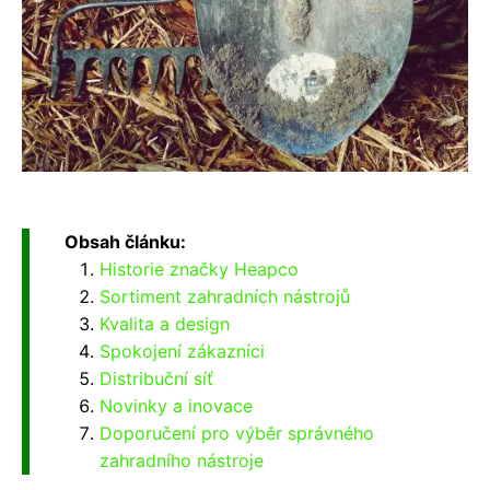
Obsah článku:
Historie značky Heapco
Sortiment zahradních nástrojů
Kvalita a design
Spokojení zákazníci
Distribuční síť
Novinky a inovace
Doporučení pro výběr správného
zahradního nástroje