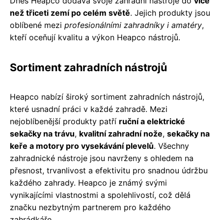
Dnes Heapco dodává svoje zahradní nástroje do
více
než třiceti zemí po celém světě
. Jejich produkty jsou
oblíbené mezi
profesionálními zahradníky i amatéry
,
kteří oceňují kvalitu a výkon Heapco nástrojů.
Sortiment zahradních nástrojů
Heapco nabízí široký sortiment zahradních nástrojů,
které usnadní práci v každé zahradě. Mezi
nejoblíbenější produkty patří
ruční a elektrické
sekačky na trávu
,
kvalitní zahradní nože
,
sekačky na
keře a motory pro vysekávání plevelů
. Všechny
zahradnické nástroje jsou navrženy s ohledem na
přesnost, trvanlivost a efektivitu pro snadnou údržbu
každého zahrady. Heapco je známý svými
vynikajícími vlastnostmi a spolehlivostí, což dělá
značku nezbytným partnerem pro každého
zahrádkáře.