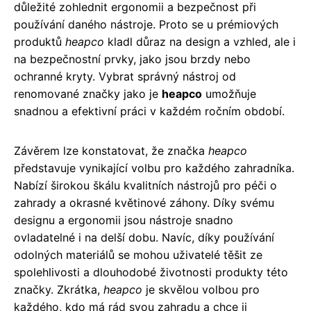
důležité zohlednit ergonomii a bezpečnost při
používání daného nástroje. Proto se u prémiových
produktů
heapco
kladl důraz na design a vzhled, ale i
na bezpečnostní prvky, jako jsou brzdy nebo
ochranné kryty. Vybrat správný nástroj od
renomované značky jako je
heapco
umožňuje
snadnou a efektivní práci v každém ročním období.
Závěrem lze konstatovat, že značka
heapco
představuje vynikající volbu pro každého zahradníka.
Nabízí širokou škálu kvalitních nástrojů pro péči o
zahrady a okrasné květinové záhony. Díky svému
designu a ergonomii jsou nástroje snadno
ovladatelné i na delší dobu. Navíc, díky používání
odolných materiálů se mohou uživatelé těšit ze
spolehlivosti a dlouhodobé životnosti produkty této
značky. Zkrátka,
heapco
je skvělou volbou pro
každého, kdo má rád svou zahradu a chce ji