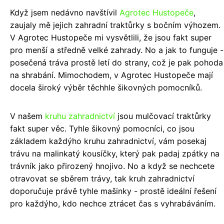
Když jsem nedávno navštívil
Agrotec Hustopeče
,
zaujaly mě jejich zahradní traktůrky s bočním výhozem.
V Agrotec Hustopeče mi vysvětlili, že jsou fakt super
pro menší a středně velké zahrady. No a jak to funguje -
posečená tráva prostě letí do strany, což je pak pohoda
na shrabání. Mimochodem, v Agrotec Hustopeče mají
docela široký výběr těchhle šikovných pomocníků.
V našem
kruhu zahradnictví
jsou mulčovací traktůrky
fakt super věc. Tyhle šikovný pomocníci, co jsou
základem každýho kruhu zahradnictví, vám posekaj
trávu na malinkatý kousíčky, který pak padaj zpátky na
trávník jako přirozený hnojivo. No a když se nechcete
otravovat se sběrem trávy, tak kruh zahradnictví
doporučuje právě tyhle mašinky - prostě ideální řešení
pro každýho, kdo nechce ztrácet čas s vyhrabáváním.