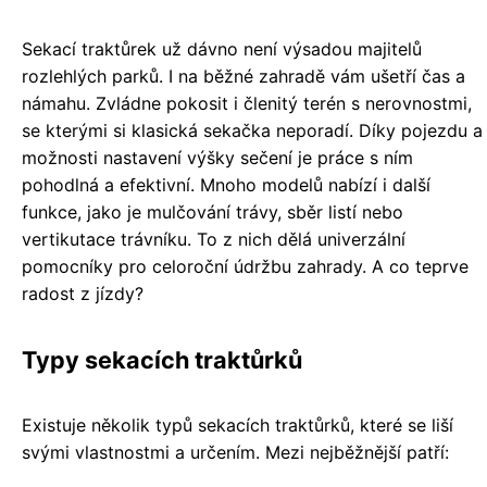
Sekací traktůrek už dávno není výsadou majitelů
rozlehlých parků. I na běžné zahradě vám ušetří čas a
námahu. Zvládne pokosit i členitý terén s nerovnostmi,
se kterými si klasická sekačka neporadí. Díky pojezdu a
možnosti nastavení výšky sečení je práce s ním
pohodlná a efektivní. Mnoho modelů nabízí i další
funkce, jako je mulčování trávy, sběr listí nebo
vertikutace trávníku. To z nich dělá univerzální
pomocníky pro celoroční údržbu zahrady. A co teprve
radost z jízdy?
Typy sekacích traktůrků
Existuje několik typů sekacích traktůrků, které se liší
svými vlastnostmi a určením. Mezi nejběžnější patří: