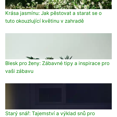
Krása jasmínu: Jak pěstovat a starat se o
tuto okouzlující květinu v zahradě
Blesk pro ženy: Zábavné tipy a inspirace pro
vaši zábavu
Starý snář: Tajemství a výklad snů pro