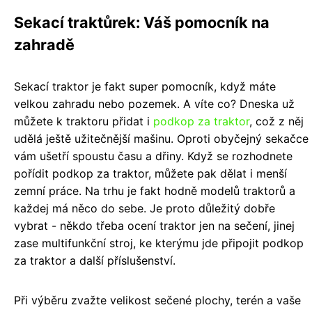
Sekací traktůrek: Váš pomocník na
zahradě
Sekací traktor je fakt super pomocník, když máte
velkou zahradu nebo pozemek. A víte co? Dneska už
můžete k traktoru přidat i
podkop za traktor
, což z něj
udělá ještě užitečnější mašinu. Oproti obyčejný sekačce
vám ušetří spoustu času a dřiny. Když se rozhodnete
pořídit podkop za traktor, můžete pak dělat i menší
zemní práce. Na trhu je fakt hodně modelů traktorů a
každej má něco do sebe. Je proto důležitý dobře
vybrat - někdo třeba ocení traktor jen na sečení, jinej
zase multifunkční stroj, ke kterýmu jde připojit podkop
za traktor a další příslušenství.
Při výběru zvažte velikost sečené plochy, terén a vaše