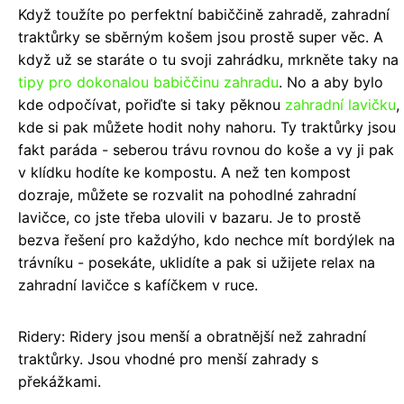
Když toužíte po perfektní babiččině zahradě, zahradní
traktůrky se sběrným košem jsou prostě super věc. A
když už se staráte o tu svoji zahrádku, mrkněte taky na
tipy pro dokonalou babiččinu zahradu
. No a aby bylo
kde odpočívat, pořiďte si taky pěknou
zahradní lavičku
,
kde si pak můžete hodit nohy nahoru. Ty traktůrky jsou
fakt paráda - seberou trávu rovnou do koše a vy ji pak
v klídku hodíte ke kompostu. A než ten kompost
dozraje, můžete se rozvalit na pohodlné zahradní
lavičce, co jste třeba ulovili v bazaru. Je to prostě
bezva řešení pro každýho, kdo nechce mít bordýlek na
trávníku - posekáte, uklidíte a pak si užijete relax na
zahradní lavičce s kafíčkem v ruce.
Ridery: Ridery jsou menší a obratnější než zahradní
traktůrky. Jsou vhodné pro menší zahrady s
překážkami.