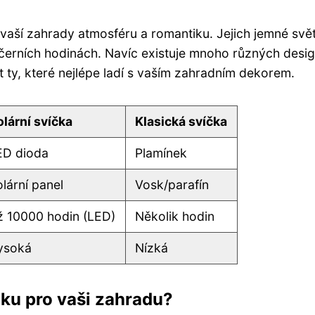
o vaší zahrady atmosféru a romantiku. Jejich jemné svě
ečerních hodinách. Navíc existuje mnoho různých desi
t ty, které nejlépe ladí s vaším zahradním dekorem.
olární svíčka
Klasická svíčka
ED dioda
Plamínek
lární panel
Vosk/parafín
ž 10000 hodin (LED)
Několik hodin
ysoká
Nízká
čku pro vaši zahradu?