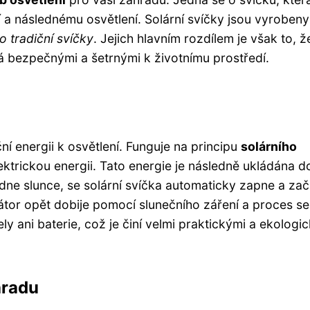
í a následnému osvětlení. Solární svíčky jsou vyrobeny
 tradiční svíčky
. Jejich hlavním rozdílem je však to, ž
lá bezpečnými a šetrnými k životnímu prostředí.
ční energii k osvětlení. Funguje na principu
solárního
ektrickou energii. Tato energie je následně ukládána d
adne slunce, se solární svíčka automaticky zapne a za
tor opět dobije pomocí slunečního záření a proces se
y ani baterie, což je činí velmi praktickými a ekologi
hradu