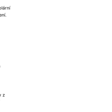
olární
ení.
o
a
y z