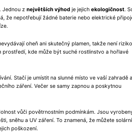
u. Jednou z
největších výhod
je jejich
ekologičnost
. S
á, že nepotřebují žádné baterie nebo elektrické připoj
íze.
 nevydávají oheň ani skutečný plamen, takže není rizik
 prostředí, kde může být suché rostlinstvo a hořlavé
vání. Stačí je umístit na slunné místo ve vaší zahradě 
ečního záření. Večer se samy zapnou a poskytnou
 odolnost vůči povětrnostním podmínkám. Jsou vyroben
dešti, sněhu a UV záření. To znamená, že můžete solární
ejich poškození.