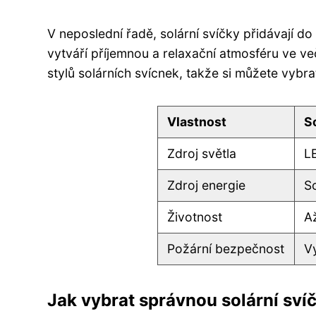
V neposlední řadě, solární svíčky přidávají d
vytváří příjemnou a relaxační atmosféru ve v
stylů solárních svícnek, takže si můžete vybra
Vlastnost
S
Zdroj světla
L
Zdroj energie
So
Životnost
A
Požární bezpečnost
V
Jak vybrat správnou solární sví