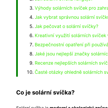
Výhody solárních svíček pro zahr
Jak vybrat správnou solární svíčk
Jak pečovat o solární svíčky?
Kreativní využití solárních svíček
Bezpečnostní opatření při používá
Jaké jsou nejlepší značky solární
Recenze nejlepších solárních sví
Časté otázky ohledně solárních s
Co je solární svíčka?
Solární svíčka je
moderní a ekologický způso