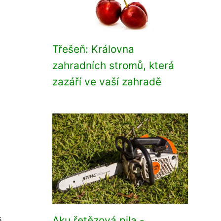
Třešeň: Královna
zahradních stromů, která
zazáří ve vaší zahradě
Aku řetězová pila -
á