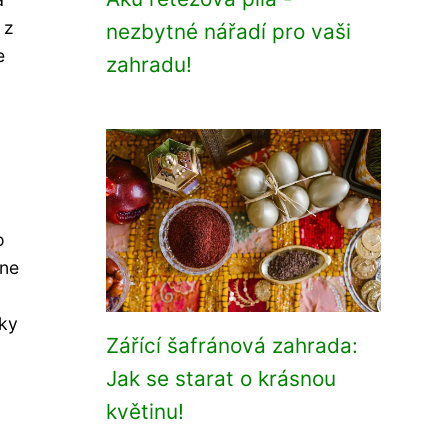
 z
nezbytné nářadí pro vaši
e
zahradu!
o
čne
cky
Zářící šafránová zahrada:
Jak se starat o krásnou
květinu!