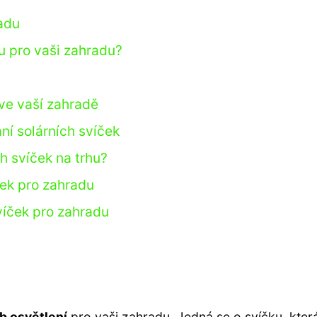
adu
u pro vaši zahradu?
 ve vaší zahradě
ní solárních svíček
ch svíček na trhu?
ček pro zahradu
víček pro zahradu
b osvětlení
pro vaši zahradu. Jedná se o svíčku, kter