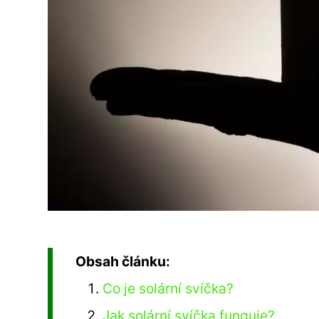
Obsah článku:
Co je solární svíčka?
Jak solární svíčka funguje?