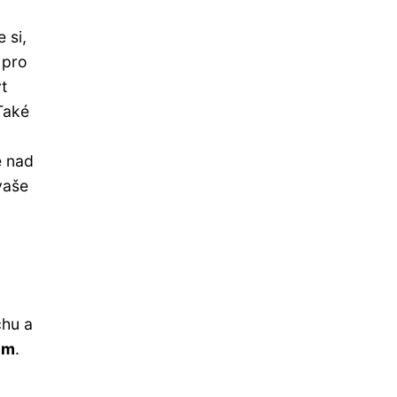
 si,
 pro
t
Také
e nad
vaše
chu a
em
.