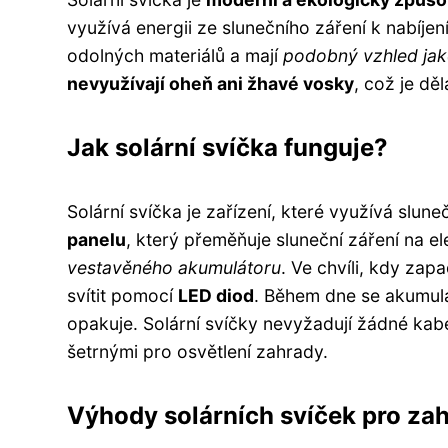
využívá energii ze slunečního záření k nabíjen
odolných materiálů a mají
podobný vzhled jako
nevyužívají oheň ani žhavé vosky
, což je dě
Jak solární svíčka funguje?
Solární svíčka je zařízení, které využívá slune
panelu
, který přeměňuje sluneční záření na el
vestavěného akumulátoru
. Ve chvíli, kdy zap
svítit pomocí
LED diod
. Během dne se akumulá
opakuje. Solární svíčky nevyžadují žádné kabel
šetrnými pro osvětlení zahrady.
Výhody solárních svíček pro za