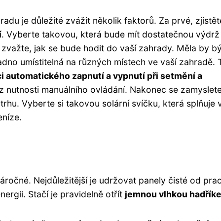
adu je důležité zvážit několik faktorů. Za prvé, zjistěte
í
. Vyberte takovou, která bude mít dostatečnou výdrž
a zvažte, jak se bude hodit do vaší zahrady. Měla by bý
dno umístitelná na různých místech ve vaší zahradě. 
i automatického zapnutí a vypnutí při setmění a
bez nutnosti manuálního ovládání. Nakonec se zamyslet
rhu. Vyberte si takovou solární svíčku, která splňuje 
eníze.
áročné. Nejdůležitější je udržovat panely čisté od pra
ergii. Stačí je pravidelně otřít
jemnou vlhkou hadřík