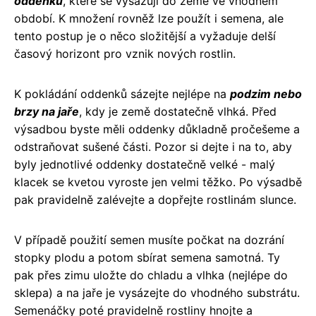
oddenků
, které se vysazují do země ve vhodném
období. K množení rovněž lze použít i semena, ale
tento postup je o něco složitější a vyžaduje delší
časový horizont pro vznik nových rostlin.
K pokládání oddenků sázejte nejlépe na
podzim nebo
brzy na jaře
, kdy je země dostatečně vlhká. Před
výsadbou byste měli oddenky důkladně pročešeme a
odstraňovat sušené části. Pozor si dejte i na to, aby
byly jednotlivé oddenky dostatečně velké - malý
klacek se kvetou vyroste jen velmi těžko. Po výsadbě
pak pravidelně zalévejte a dopřejte rostlinám slunce.
V případě použití semen musíte počkat na dozrání
stopky plodu a potom sbírat semena samotná. Ty
pak přes zimu uložte do chladu a vlhka (nejlépe do
sklepa) a na jaře je vysázejte do vhodného substrátu.
Semenáčky poté pravidelně rostliny hnojte a