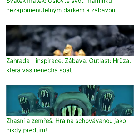
Svátek matek: Oslovte svou maminku
nezapomenutelným dárkem a zábavou
Zahrada - inspirace: Zábava: Outlast: Hrůza,
která vás nenechá spát
Zhasni a zemřeš: Hra na schovávanou jako
nikdy předtím!