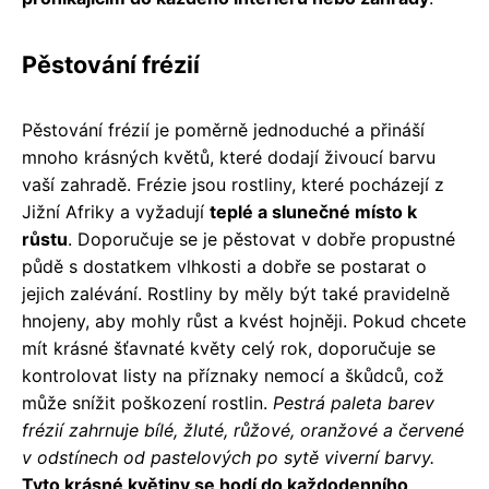
Pěstování frézií
Pěstování frézií je poměrně jednoduché a přináší
mnoho krásných květů, které dodají živoucí barvu
vaší zahradě. Frézie jsou rostliny, které pocházejí z
Jižní Afriky a vyžadují
teplé a slunečné místo k
růstu
. Doporučuje se je pěstovat v dobře propustné
půdě s dostatkem vlhkosti a dobře se postarat o
jejich zalévání. Rostliny by měly být také pravidelně
hnojeny, aby mohly růst a kvést hojněji. Pokud chcete
mít krásné šťavnaté květy celý rok, doporučuje se
kontrolovat listy na příznaky nemocí a škůdců, což
může snížit poškození rostlin.
Pestrá paleta barev
frézií zahrnuje bílé, žluté, růžové, oranžové a červené
v odstínech od pastelových po sytě viverní barvy.
Tyto krásné květiny se hodí do každodenního