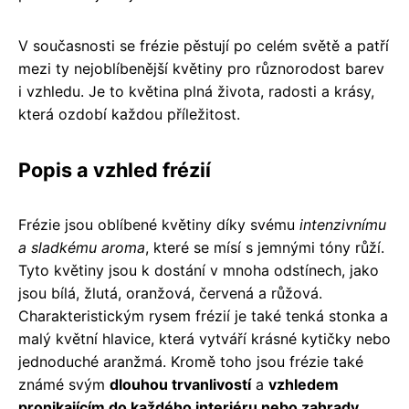
V současnosti se frézie pěstují po celém světě a patří
mezi ty nejoblíbenější květiny pro různorodost barev
i vzhledu. Je to květina plná života, radosti a krásy,
která ozdobí každou příležitost.
Popis a vzhled frézií
Frézie jsou oblíbené květiny díky svému
intenzivnímu
a sladkému aroma
, které se mísí s jemnými tóny růží.
Tyto květiny jsou k dostání v mnoha odstínech, jako
jsou bílá, žlutá, oranžová, červená a růžová.
Charakteristickým rysem frézií je také tenká stonka a
malý květní hlavice, která vytváří krásné kytičky nebo
jednoduché aranžmá. Kromě toho jsou frézie také
známé svým
dlouhou trvanlivostí
a
vzhledem
pronikajícím do každého interiéru nebo zahrady
.