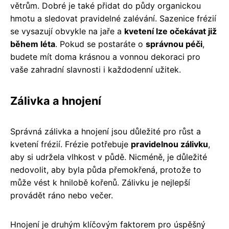
větrům. Dobré je také přidat do půdy organickou
hmotu a sledovat pravidelné zalévání. Sazenice frézií
se vysazují obvykle na jaře a
kvetení lze očekávat již
během léta
. Pokud se postaráte o
správnou péči
,
budete mít doma krásnou a vonnou dekoraci pro
vaše zahradní slavnosti i každodenní užitek.
Zálivka a hnojení
Správná zálivka a hnojení jsou důležité pro růst a
kvetení frézií. Frézie potřebuje
pravidelnou zálivku
,
aby si udržela vlhkost v půdě. Nicméně, je důležité
nedovolit, aby byla půda přemokřená, protože to
může vést k hnilobě kořenů. Zálivku je nejlepší
provádět ráno nebo večer.
Hnojení je druhým klíčovým faktorem pro úspěšný