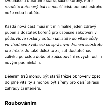
květináče a odstraňte starší, suché kořeny. Poté
rozdělte kořenový bal na menší části
pomocí ostrého
nože nebo hráběte.
Každá nová část musí mít minimálně jeden zdravý
pupen a dostatek kořenů pro úspěšné zakotvení v
půdě.
Nové rostliny potom umístěte do vlhké půdy
ve vhodném květináči se správným druhem substrátu
pro frézie
. Je také důležité zajistit dostatečnou
zálivku po celou dobu přizpůsobování nových rostlin
novým podmínkám.
Dělením trsů mohou být starší frézie obnoveny zpět
do plné vitality a mohou být šířeny pro další okrasu
zahrady či interiéru.
Roubováním