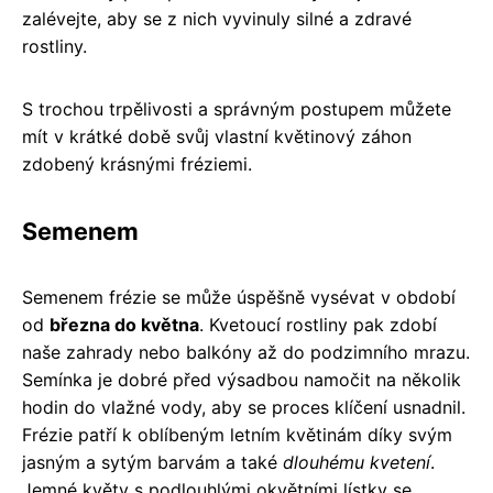
zalévejte, aby se z nich vyvinuly silné a zdravé
rostliny.
S trochou trpělivosti a správným postupem můžete
mít v krátké době svůj vlastní květinový záhon
zdobený krásnými fréziemi.
Semenem
Semenem frézie se může úspěšně vysévat v období
od
března do května
. Kvetoucí rostliny pak zdobí
naše zahrady nebo balkóny až do podzimního mrazu.
Semínka je dobré před výsadbou namočit na několik
hodin do vlažné vody, aby se proces klíčení usnadnil.
Frézie patří k oblíbeným letním květinám díky svým
jasným a sytým barvám a také
dlouhému kvetení
.
Jemné květy s podlouhlými okvětními lístky se