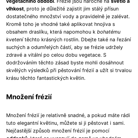
vegetačního období
. Frézie jsou náročné na
světlo a
vlhkost
, proto je důležité zajistit jim stálý přísun
dostatečného množství vody a pravidelně je zalévat.
Kromě toho je vhodné také aplikovat hnojiva s
obsahem draslíku, která napomohou k
bohatému
kvetení
těchto krásných rostlin. Dbejte také na řezání
suchých a odumřelých částí, aby se frézie udržely
zdravé a vitální po celou dobu vegetace. S
dodržováním těchto zásad byste mohli dosáhnout
skvělých výsledků při pěstování frézií a užít si trvalou
krásu těchto fantastických květin.
Množení frézií
Množení frézií je relativně snadné, a pokud máte rádi
tuto elegantní květinu, můžete si ji pěstovat i sami.
Nejčastější způsob množení frézií je pomocí