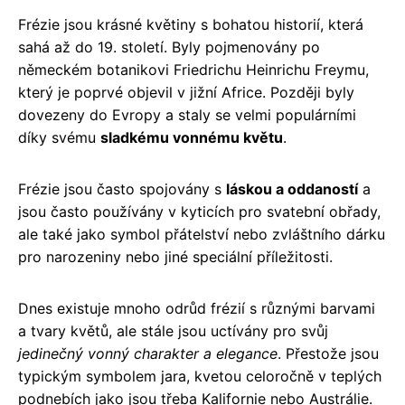
Frézie jsou krásné květiny s bohatou historií, která
sahá až do 19. století. Byly pojmenovány po
německém botanikovi Friedrichu Heinrichu Freymu,
který je poprvé objevil v jižní Africe. Později byly
dovezeny do Evropy a staly se velmi populárními
díky svému
sladkému vonnému květu
.
Frézie jsou často spojovány s
láskou a oddaností
a
jsou často používány v kyticích pro svatební obřady,
ale také jako symbol přátelství nebo zvláštního dárku
pro narozeniny nebo jiné speciální příležitosti.
Dnes existuje mnoho odrůd frézií s různými barvami
a tvary květů, ale stále jsou uctívány pro svůj
jedinečný vonný charakter a elegance
. Přestože jsou
typickým symbolem jara, kvetou celoročně v teplých
podnebích jako jsou třeba Kalifornie nebo Austrálie.