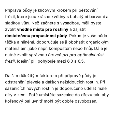
Příprava půdy je klíčovým krokem při pěstování
frézií, které jsou krásné květiny s bohatými barvami a
sladkou vůní. Než začnete s výsadbou, měli byste
zvolit
vhodné místo pro rostliny
a zajistit
dostatečnou propustnost půdy
. Pokud je vaše půda
těžká a hliněná, doporučuje se ji obohatit organickým
materiálem, jako např. kompostem nebo hnůj. Dále je
nutné zvolit
správnou úroveň pH pro optimální růst
frézií
. Ideální pH pohybuje mezi 6,0 a 6,5.
Dalším důležitým faktorem při přípravě půdy je
odstranění plevele a dalších nežádoucích rostlin. Při
sazenicích nových rostlin je doporučeno udělat malé
díry v zemi. Poté umístěte sazenice do dřezu tak, aby
kořenový bal uvnitř mohl být dobře osvobozen.