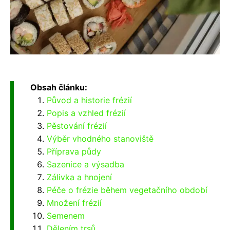
Obsah článku:
Původ a historie frézií
Popis a vzhled frézií
Pěstování frézií
Výběr vhodného stanoviště
Příprava půdy
Sazenice a výsadba
Zálivka a hnojení
Péče o frézie během vegetačního období
Množení frézií
Semenem
Dělením trsů