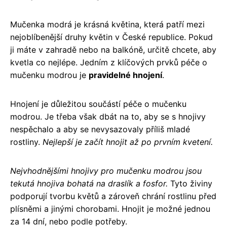
Mučenka modrá je krásná květina, která patří mezi
nejoblíbenější druhy květin v České republice. Pokud
ji máte v zahradě nebo na balkóně, určitě chcete, aby
kvetla co nejlépe. Jedním z klíčových prvků péče o
mučenku modrou je
pravidelné hnojení
.
Hnojení je důležitou součástí péče o mučenku
modrou. Je třeba však dbát na to, aby se s hnojivy
nespěchalo a aby se nevysazovaly příliš mladé
rostliny.
Nejlepší je začít hnojit až po prvním kvetení.
Nejvhodnějšími hnojivy pro mučenku modrou jsou
tekutá hnojiva bohatá na draslík a fosfor.
Tyto živiny
podporují tvorbu květů a zároveň chrání rostlinu před
plísněmi a jinými chorobami. Hnojit je možné jednou
za 14 dní, nebo podle potřeby.