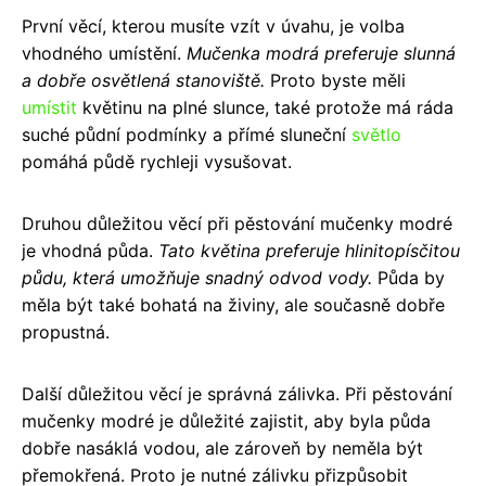
První věcí, kterou musíte vzít v úvahu, je volba
vhodného umístění.
Mučenka modrá preferuje slunná
a dobře osvětlená stanoviště.
Proto byste měli
umístit
květinu na plné slunce, také protože má ráda
suché půdní podmínky a přímé sluneční
světlo
pomáhá půdě rychleji vysušovat.
Druhou důležitou věcí při pěstování mučenky modré
je vhodná půda.
Tato květina preferuje hlinitopísčitou
půdu, která umožňuje snadný odvod vody.
Půda by
měla být také bohatá na živiny, ale současně dobře
propustná.
Další důležitou věcí je správná zálivka. Při pěstování
mučenky modré je důležité zajistit, aby byla půda
dobře nasáklá vodou, ale zároveň by neměla být
přemokřená. Proto je nutné zálivku přizpůsobit