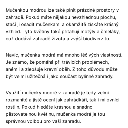
Mučenkou modrou lze také plnit prázdné prostory v
zahradě. Pokud máte nějakou nevzhlednou plochu,
stačí ji osadit mučenkami a okamžitě získáte krásný
vzhled. Tyto květiny také přitahují motýly a čmeláky,
což dodává zahradě života a zvýší biodiverzitu.
Navíc, mučenka modrá má mnoho léčivých vlastností.
Je známo, že pomáhá při trávicích problémech,
anémii a zlepšuje krevní oběh. Z toho důvodu může
být velmi užitečná i jako součást bylinné zahrady.
Využití mučenky modré v zahradě je tedy velmi
rozmanité a jistě ocení jak zahrádkáři, tak i milovníci
rostlin. Pokud hledáte krásnou a snadno
pěstovatelnou květinu, mučenka modrá je tou
správnou volbou pro vaši zahradu.