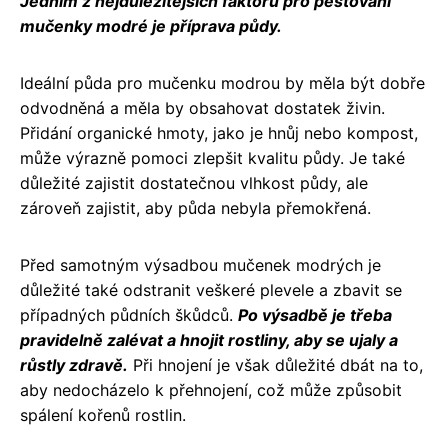
Jedním z nejdůležitějších faktorů pro pěstování
mučenky modré je příprava půdy.
Ideální půda pro mučenku modrou by měla být dobře
odvodněná a měla by obsahovat dostatek živin.
Přidání organické hmoty, jako je hnůj nebo kompost,
může výrazně pomoci zlepšit kvalitu půdy. Je také
důležité zajistit dostatečnou vlhkost půdy, ale
zároveň zajistit, aby půda nebyla přemokřená.
Před samotným výsadbou mučenek modrých je
důležité také odstranit veškeré plevele a zbavit se
případných půdních škůdců.
Po výsadbě je třeba
pravidelně zalévat a hnojit rostliny, aby se ujaly a
růstly zdravě.
Při hnojení je však důležité dbát na to,
aby nedocházelo k přehnojení, což může způsobit
spálení kořenů rostlin.