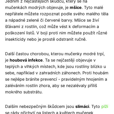
Jedním z nejčastějších škůdců, který se na
mučenkách modrých objevuje, je
mšice
. Tyto malé
nepřátele můžete rozpoznat podle svého malého těla
a nápadné zelené či červené barvy. Mšice se živí
šťávami z rostlin, což může vést k deformacím a
poškození listů. V boji proti nim můžete použít různé
insekticidy nebo je prostě odstranit ručně.
Další častou chorobou, kterou mučenky modré trpí,
je
houbová infekce
. Ta se nejčastěji objevuje v
teplých a vlhkých místech, kde jsou rostliny blízko u
sebe, například v zahradních záhonech. Proti houbám
se nejlépe bráníte prevencí - pravidelným hnojením a
zaléváním rostlin zhora, aby se nezalévaly příliš
mokrého substrátu.
Dalším nebezpečným škůdcem jsou
slimáci
. Tyto
plži
se rády přichytí na listech a květech mučenek