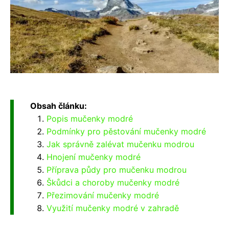
Obsah článku:
Popis mučenky modré
Podmínky pro pěstování mučenky modré
Jak správně zalévat mučenku modrou
Hnojení mučenky modré
Příprava půdy pro mučenku modrou
Škůdci a choroby mučenky modré
Přezimování mučenky modré
Využití mučenky modré v zahradě