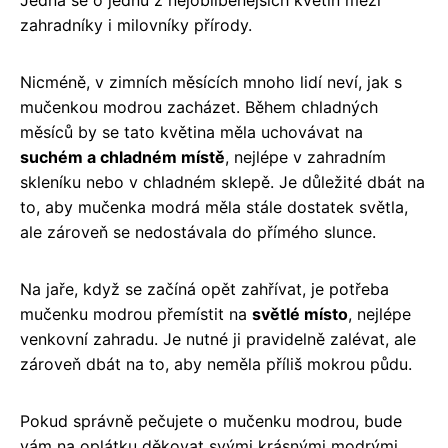
zahradníky i milovníky přírody.
Nicméně, v zimních měsících mnoho lidí neví, jak s
mučenkou modrou zacházet. Během chladných
měsíců by se tato květina měla uchovávat na
suchém a chladném místě
, nejlépe v zahradním
skleníku nebo v chladném sklepě. Je důležité dbát na
to, aby mučenka modrá měla stále dostatek světla,
ale zároveň se nedostávala do přímého slunce.
Na jaře, když se začíná opět zahřívat, je potřeba
mučenku modrou přemístit na
světlé místo
, nejlépe
venkovní zahradu. Je nutné ji pravidelně zalévat, ale
zároveň dbát na to, aby neměla příliš mokrou půdu.
Pokud správně pečujete o mučenku modrou, bude
vám na oplátku děkovat svými krásnými modrými