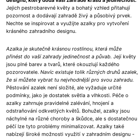
designu, který dodá vaší zahradě krásu a jedinečnost.
Jejich pestrobarevné květy a bohatý vzhled přitahují
pozornost a dodávají zahradě živý a působivý prvek.
Nechte se inspirovat a využijte azalky pro vytvoření
krásného zahradního designu.
Azalka je skutečně krásnou rostlinou, která může
přinést do vaší zahrady jedinečnost a půvab.
Její květy
jsou plné barev a tvarů, které okouzlují každého
pozorovatele.
Navíc existuje tolik různých druhů azalek,
že si můžete vybrat tu nejvhodnější pro svou zahradu.
Pěstování azalek není složité, ale vyžaduje určité
podmínky, jako je dostatek světla a vlhkosti. Péče o
azalky zahrnuje pravidelné zalévání, hnojení a
odstraňování odkvetlých květů. Bohužel, azalky jsou
náchylné na různé choroby a škůdce, ale s dostatečnou
péčí lze tyto problémy minimalizovat. Azalky také
nabízejí široké možnosti využití v zahradním designu -