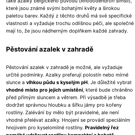
také azalky belgického původu (
Rhododendron simsii
),
které jsou známé svými bohatými květy a širokou
paletou barev. Každý z těchto druhů má své specifické
vlastnosti a vyžaduje trochu odlišnou péči, ale společné
mají to, že jsou nádherným doplňkem každé zahrady.
Pěstování azalek v zahradě
Pěstování azalek v zahradě je možné, ale vyžaduje
určité podmínky. Azalky preferují polostín nebo mírné
slunce a
vlhkou půdu s kyselým pH
. Je důležité vybrat
vhodné místo pro jejich umístění
, které bude chráněno
před přímým sluncem a větrem. Při výsadbě je třeba
dodržet správnou hloubku a šířku jámy pro kořeny
rostliny. Zalévání by mělo být pravidelné, ale není
vhodné přelévat azalky. Hnojení se provádí speciálním
hnojivem pro kyselomilné rostliny.
Pravidelný řez