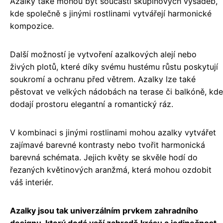
Azalky také mohou být součástí skupinových výsadeb,
kde společně s jinými rostlinami vytvářejí harmonické
kompozice.
Další možností je vytvoření azalkových alejí nebo
živých plotů, které díky svému hustému růstu poskytují
soukromí a ochranu před větrem. Azalky lze také
pěstovat ve velkých nádobách na terase či balkóně, kde
dodají prostoru elegantní a romantický ráz.
V kombinaci s jinými rostlinami mohou azalky vytvářet
zajímavé barevné kontrasty nebo tvořit harmonická
barevná schémata. Jejich květy se skvěle hodí do
řezaných květinových aranžmá, která mohou ozdobit
váš interiér.
Azalky jsou tak univerzálním prvkem zahradního