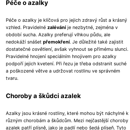
Péče o azalky
Péče o azalky je klíčová pro jejich zdravý růst a krásný
vzhled. Pravidelné
zalévání
je nezbytné, zejména v
období sucha. Azalky preferují vlhkou půdu, ale
nedokáží snášet
přemokření
. Je důležité také zajistit
dostatečné
osvětlení
, avšak vyhnout se přímému slunci.
Pravidelné hnojení speciálním hnojivem pro azalky
podpoří jejich kvetení. Při řezu je třeba odstranit suché
a poškozené větve a udržovat rostlinu ve správném
tvaru.
Choroby a škůdci azalek
Azalky jsou krásné rostliny, které mohou být náchylné k
různým chorobám a škůdcům. Mezi nejčastější choroby
azalek patří plísně, jako je padlí nebo šedá plíseň. Tyto