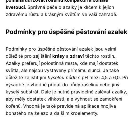
pomáhá udržovat rostlinu kompaktní a bohatě
kvetoucí
. Správná péče o azalky je klíčem k jejich
zdravému růstu a krásným květům ve vaší zahradě.
Podmínky pro úspěšné pěstování azalek
Podmínky pro úspěšné pěstování azalek jsou velmi
důležité pro zajištění
krásy
a
zdraví
těchto rostlin.
Azalky preferují polostinná místa, kde mají dostatek
světla, ale nejsou vystaveny přímému slunci. Je také
důležité zajistit jim
kyselou půdu
s pH mezi 4,5 a 6,0. Při
výsadbě je vhodné přidat do půdy rašelinu nebo jiný
kyselý substrát. Dále je nutné pravidelně zalévat azalky,
aby měly dostatek vlhkosti, ale vyhnout se zamokření
kořenů. Vhodná je také pravidelná aplikace hnojiva
bohatého na železo a další mikroelementy.