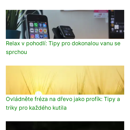
Relax v pohodlí: Tipy pro dokonalou vanu se
sprchou
Ovládněte fréza na dřevo jako profík: Tipy a
triky pro každého kutila