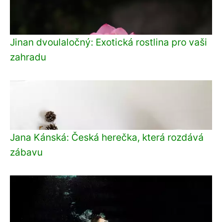
Jinan dvoulaločný: Exotická rostlina pro vaši
zahradu
Jana Kánská: Česká herečka, která rozdává
zábavu