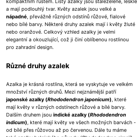
kompaktním růstem. Listy azalky jsou stálezelené, lesklé
a mají podlouhlý tvar. Květy azalek jsou velké a
nápadné
, převážně různých odstínů růžové, fialové
nebo bílé barvy. Některé druhy azalek mají i květy žluté
nebo oranžové. Celkový vzhled azalky je velmi
elegantní a okouzlující, což ji činí oblíbenou rostlinou
pro zahradní design.
Různé druhy azalek
Azalka je krásná rostlina, která se vyskytuje ve velkém
množství různých druhů. Mezi nejznámější patří
japonské azalky (
Rhododendron japonicum
)
, které
mají květy v různých odstínech růžové a bílé barvy.
Dalším druhem jsou
indické azalky (
Rhododendron
indicum
)
, které mají květy ve všech možných barvách -
od bílé přes růžovou až po červenou. Dále tu máme