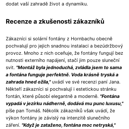
dodat vaší zahradě život a dynamiku.
Recenze a zkušenosti zákazníků
Zákazníci si solární fontány z Hornbachu obecně
pochvalují pro jejich snadnou instalaci a bezúdržbový
provoz. Mnoho z nich oceňuje, že fontány fungují bez
nutnosti externího napájení, stačí jim pouze sluneční
svit.
"Montáž byla jednoduchá, zvládla jsem to sama
a fontána funguje perfektně. Voda krásně tryská a
zahrada hned ožila,"
uvádí ve své recenzi paní Jana.
Někteří zákazníci si pochvalují i estetickou stránku
fontán, které působí elegantně a moderně.
"Fontána
vypadá v jezírku nádherně, dodává mu punc luxusu,"
píše pan Tomáš. Několik zákazníků však uvádí, že
výkon fontány je závislý na intenzitě slunečního
záření.
"Když je zataženo, fontána moc netryská,"