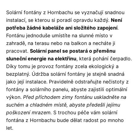
Solární fontány z Hornbachu se vyznačují snadnou
instalací, se kterou si poradí opravdu každý.
Není
potřeba žádné kabeláže ani složitého zapojení
.
Fontánu jednoduše umístíte na slunné místo v
zahradě, na terasu nebo na balkon a necháte ji
pracovat.
Solární panel se postará o přeměnu
sluneční energie na elektřinu
, která pohání čerpadlo.
Díky tomu je provoz fontány zcela ekologický a
bezplatný. Údržba solární fontány je stejně snadná
jako její instalace. Pravidelně odstraňujte nečistoty z
fontány a solárního panelu, abyste zajistili optimální
výkon.
Před příchodem zimy fontánu uskladněte na
suchém a chladném místě, abyste předešli jejímu
poškození mrazem.
S trochou péče vám solární
fontána z Hornbachu bude dělat radost po mnoho
let.