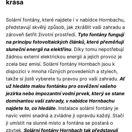
krása
Solární fontány, které najdete i v nabídce Hornbachu,
představují skvělý způsob, jak zkrášlit vaši zahradu a
zároveň šetřit životní prostředí.
Tyto fontány fungují
na principu fotovoltaických článků, které přeměňují
sluneční energii na elektřinu
. Díky tomu nepotřebují
žádnou externí elektrickou energii a jejich provoz je
zcela bez emisí. Solární fontány Hornbach jsou k
dispozici v mnoha různých provedeních a stylech,
takže si jistě vyberete tu pravou pro vaši zahradu.
Ať
už hledáte malou fontánku pro osvěžení vašeho
jezírka nebo impozantní vodní prvek, který se stane
dominantou vaší zahrady, v nabídce Hornbachu
najdete to, co hledáte
. Instalace solární fontány je
navíc velmi snadná a zvládne ji opravdu každý. Stačí
ji umístit na slunné místo a fontána se postará o
zbytek.
Solární fontány Hornbach tak představují