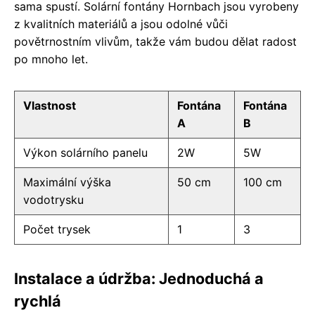
sama spustí. Solární fontány Hornbach jsou vyrobeny
z kvalitních materiálů a jsou odolné vůči
povětrnostním vlivům, takže vám budou dělat radost
po mnoho let.
Vlastnost
Fontána
Fontána
A
B
Výkon solárního panelu
2W
5W
Maximální výška
50 cm
100 cm
vodotrysku
Počet trysek
1
3
Instalace a údržba: Jednoduchá a
rychlá