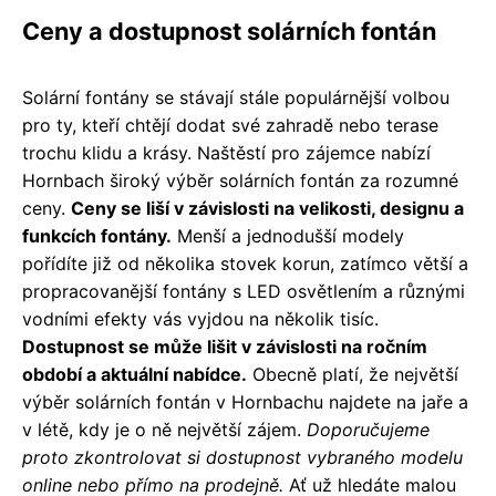
Ceny a dostupnost solárních fontán
Solární fontány se stávají stále populárnější volbou
pro ty, kteří chtějí dodat své zahradě nebo terase
trochu klidu a krásy. Naštěstí pro zájemce nabízí
Hornbach široký výběr solárních fontán za rozumné
ceny.
Ceny se liší v závislosti na velikosti, designu a
funkcích fontány.
Menší a jednodušší modely
pořídíte již od několika stovek korun, zatímco větší a
propracovanější fontány s LED osvětlením a různými
vodními efekty vás vyjdou na několik tisíc.
Dostupnost se může lišit v závislosti na ročním
období a aktuální nabídce.
Obecně platí, že největší
výběr solárních fontán v Hornbachu najdete na jaře a
v létě, kdy je o ně největší zájem.
Doporučujeme
proto zkontrolovat si dostupnost vybraného modelu
online nebo přímo na prodejně.
Ať už hledáte malou