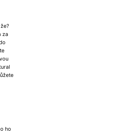
 že?
a za
 do
te
avou
ural
můžete
bo ho