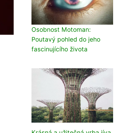
Osobnost Motoman:
Poutavý pohled do jeho
fascinujícího života
Krásná a užitečná vrba jíva