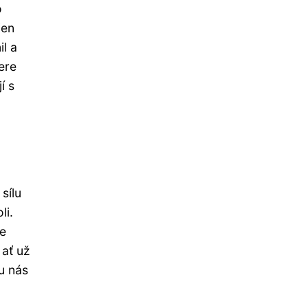
o
jen
il a
ere
í s
sílu
li.
me
 ať už
u nás