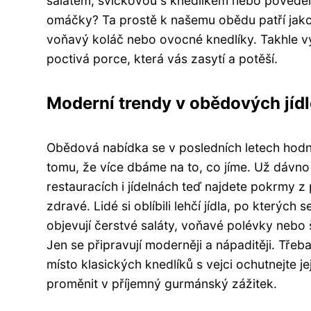
salátem, svíčkovou s knedlíkem nebo povedený
omáčky? Ta prostě k našemu obědu patří jako 
voňavý koláč nebo ovocné knedlíky. Takhle v
poctivá porce, která vás zasytí a potěší.
Moderní trendy v obědových jíd
Obědová nabídka se v posledních letech hodn
tomu, že více dbáme na to, co jíme. Už dávno n
restauracích i jídelnách teď najdete pokrmy z 
zdravé. Lidé si oblíbili lehčí jídla, po kterých s
objevují čerstvé saláty, voňavé polévky nebo š
Jen se připravují moderněji a nápaditěji. Třeb
místo klasických knedlíků s vejci ochutnejte j
proměnit v příjemný gurmánský zážitek.