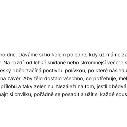
 celého dne. Dáváme si ho kolem poledne, kdy už máme z
. Na rozdíl od lehké snídaně nebo skromnější večeře s
ský oběd začíná poctivou polívkou, po které následu
ho na závěr. Aby tělo dostalo všechno, co potřebuje, mě
přílohu a taky zeleninu. Nezáleží na tom, jestli obědv
jít si chvilku, pořádně se posadit a užít si každé sous