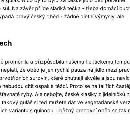
 guláš. A co by to bylo za české jídlo bez pořádné
sůl. Na závěr přijde sladká tečka - třeba domácí buch
ypadá pravý český oběd - žádné dietní výmysly, ale
lech
ě proměnila a přizpůsobila našemu hektickému tempu 
eplatí, že oběd je jen rychlá pauza na jídlo mezi prac
prvotřídních surovin, které chutnají skvěle a jsou navíc
e nebudou cítit ospalí a těžcí. Proto se na talířích častěj
ťavnaté ryby. Ale nebojte, české klasiky z jídelníčků n
a takový guláš si teď můžete dát ve vegetariánské verz
ejich variantu s quinoou. I běžný pracovní oběd se tak