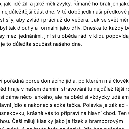
ak lidé žili a jaké měli zvyky. Římané ho brali jen jak
 nejdůležitější část dne. V té době jedli naši předkové 
 síly, aby zvládli práci až do večera. Jak se svět měn
ebyl tak dlouhý a formální jako dřív. Dneska to každý b
 mezi jednáními, jiní si u oběda rádi v klidu popovídaj
 je to důležitá součást našeho dne.
 pořádná porce domácího jídla, po kterém má člověk 
d hraje v našem denním stravování tu nejdůležitější ro
si dáme něco lehkého, ale na oběd si vždycky udělá
avní jídlo a nakonec sladká tečka. Polévka je základ -
esnekovku, krásně vás to připraví na hlavní chod. Ten 
u. Češi milují klasiky jako je řízek s bramborovým