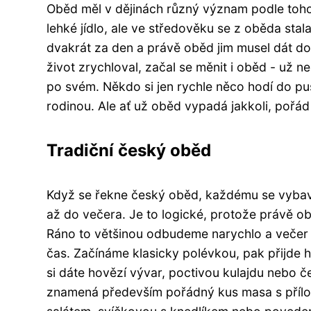
Oběd měl v dějinách různý význam podle toho, j
lehké jídlo, ale ve středověku se z oběda stala
dvakrát za den a právě oběd jim musel dát dost
život zrychloval, začal se měnit i oběd - už n
po svém. Někdo si jen rychle něco hodí do pusy
rodinou. Ale ať už oběd vypadá jakkoli, pořád
Tradiční český oběd
Když se řekne český oběd, každému se vybaví
až do večera. Je to logické, protože právě obě
Ráno to většinou odbudeme narychlo a večer 
čas. Začínáme klasicky polévkou, pak přijde hl
si dáte hovězí vývar, poctivou kulajdu nebo č
znamená především pořádný kus masa s příloho