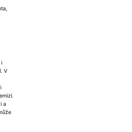
ta,
i
í. V
i
emizí.
i a
 může