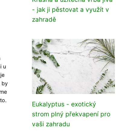
- jak ji pěstovat a využít v
zahradě
a
i u
je
l by
áme
to.
Eukalyptus - exotický
strom plný překvapení pro
vaši zahradu