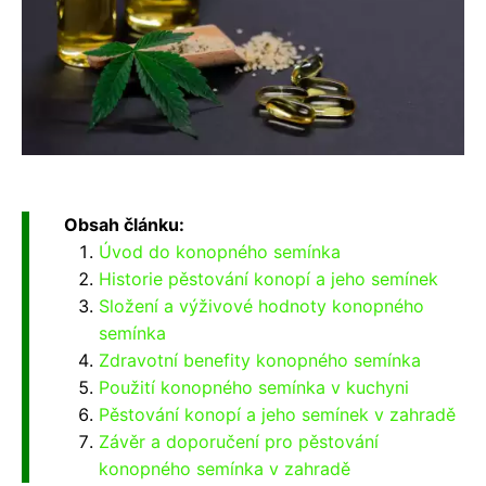
Obsah článku:
Úvod do konopného semínka
Historie pěstování konopí a jeho semínek
Složení a výživové hodnoty konopného
semínka
Zdravotní benefity konopného semínka
Použití konopného semínka v kuchyni
Pěstování konopí a jeho semínek v zahradě
Závěr a doporučení pro pěstování
konopného semínka v zahradě