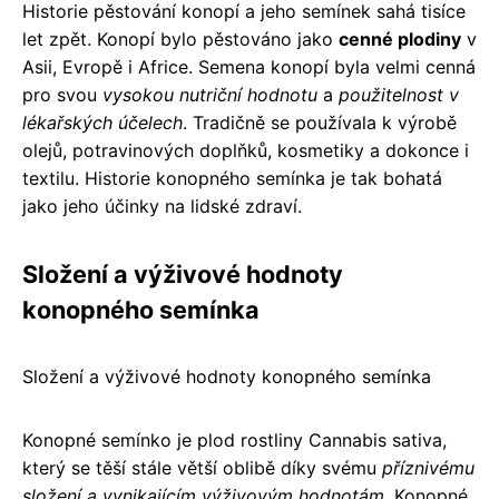
Historie pěstování konopí a jeho semínek sahá tisíce
let zpět. Konopí bylo pěstováno jako
cenné plodiny
v
Asii, Evropě i Africe. Semena konopí byla velmi cenná
pro svou
vysokou nutriční hodnotu
a
použitelnost v
lékařských účelech
. Tradičně se používala k výrobě
olejů, potravinových doplňků, kosmetiky a dokonce i
textilu. Historie konopného semínka je tak bohatá
jako jeho účinky na lidské zdraví.
Složení a výživové hodnoty
konopného semínka
Složení a výživové hodnoty konopného semínka
Konopné semínko je plod rostliny Cannabis sativa,
který se těší stále větší oblibě díky svému
příznivému
složení a vynikajícím výživovým hodnotám
. Konopné