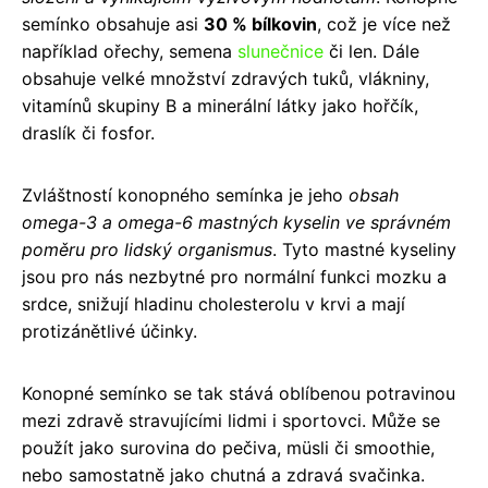
semínko obsahuje asi
30 % bílkovin
, což je více než
například ořechy, semena
slunečnice
či len. Dále
obsahuje velké množství zdravých tuků, vlákniny,
vitamínů skupiny B a minerální látky jako hořčík,
draslík či fosfor.
Zvláštností konopného semínka je jeho
obsah
omega-3 a omega-6 mastných kyselin ve správném
poměru pro lidský organismus
. Tyto mastné kyseliny
jsou pro nás nezbytné pro normální funkci mozku a
srdce, snižují hladinu cholesterolu v krvi a mají
protizánětlivé účinky.
Konopné semínko se tak stává oblíbenou potravinou
mezi zdravě stravujícími lidmi i sportovci. Může se
použít jako surovina do pečiva, müsli či smoothie,
nebo samostatně jako chutná a zdravá svačinka.