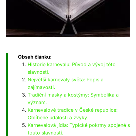
Obsah článku:
Historie karnevalu: Původ a vývoj této
slavnosti.
Největší karnevaly světa: Popis a
zajímavosti.
Tradiční masky a kostýmy: Symbolika a
význam.
Karnevalové tradice v České republice:
Oblíbené události a zvyky.
Karnevalová jídla: Typické pokrmy spojené s
touto slavností.