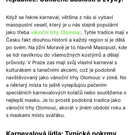
Když se řekne karneval, většina z nás si vybaví
masopustní veselí, který je u nás stejně populární
jako třeba
vánoční trhy Olomouc
. Tyhle tradice mají v
Česku fakt dlouhou historii a každý region si je dělá
po svém. Na jižní Moravě je to hlavně Masopust, kde
se lidi navlíknou do všemožných kostýmů a dělají
průvody. V Praze zas mají svůj vlastní karneval s
kulturákem a tanečními akcemi, což je podobně
navštěvovaný jako vánoční trhy Olomouc v zimě. No
a některý místa to ještě vylepšujou pečením
speciálních karnevalových koláčů nebo soutěžema o
nejlepší masku. Je to prostě podobná tradice jako
vánoční trhy Olomouc, akorát v jiném období roku a
s maskami místo svařáku.
Karnevalová jídla: Typické pokrmy