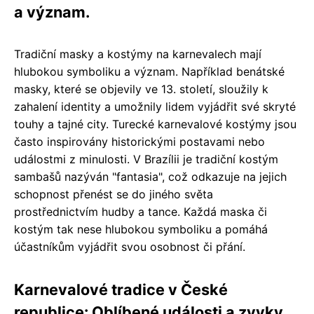
a význam.
Tradiční masky a kostýmy na karnevalech mají
hlubokou symboliku a význam. Například benátské
masky, které se objevily ve 13. století, sloužily k
zahalení identity a umožnily lidem vyjádřit své skryté
touhy a tajné city. Turecké karnevalové kostýmy jsou
často inspirovány historickými postavami nebo
událostmi z minulosti. V Brazílii je tradiční kostým
sambašů nazýván "fantasia", což odkazuje na jejich
schopnost přenést se do jiného světa
prostřednictvím hudby a tance. Každá maska či
kostým tak nese hlubokou symboliku a pomáhá
účastníkům vyjádřit svou osobnost či přání.
Karnevalové tradice v České
republice: Oblíbené události a zvyky.