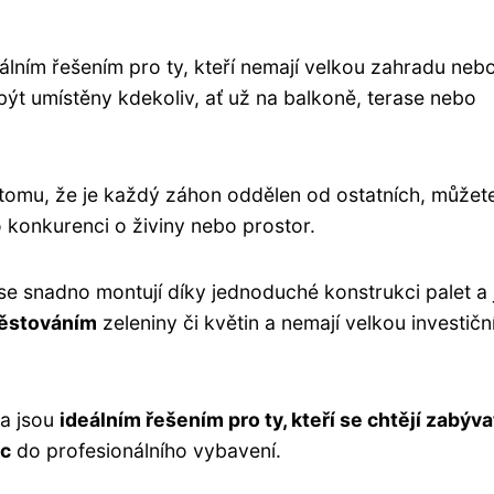
álním řešením pro ty, kteří nemají velkou zahradu neb
ýt umístěny kdekoliv, ať už na balkoně, terase nebo
y tomu, že je každý záhon oddělen od ostatních, můžet
 konkurenci o živiny nebo prostor.
e snadno montují díky jednoduché konstrukci palet a 
 pěstováním
zeleniny či květin a nemají velkou investičn
a jsou
ideálním řešením pro ty, kteří se chtějí zabýva
ic
do profesionálního vybavení.