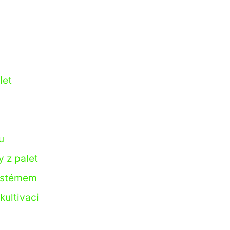
let
u
y z palet
systémem
kultivaci