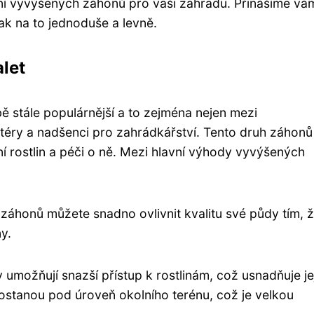
ní vyvýšených záhonů pro vaši zahradu. Přinášíme vá
ak na to jednoduše a levně.
let
 stále populárnější a to zejména nejen mezi
atéry a nadšenci pro zahrádkářství. Tento druh záhonů
ní rostlin a péči o ně. Mezi hlavní výhody vyvýšených
 záhonů můžete snadno ovlivnit kvalitu své půdy tím, 
y.
 umožňují snazší přístup k rostlinám, což usnadňuje je
dostanou pod úroveň okolního terénu, což je velkou