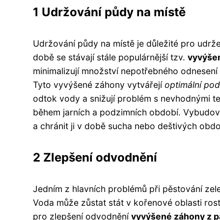
1 Udržování půdy na místě
Udržování půdy na místě je důležité pro udrž
době se stávají stále populárnější tzv.
vyvýšen
minimalizují množství nepotřebného odnesen
Tyto vyvýšené záhony vytvářejí
optimální pod
odtok vody a snižují problém s nevhodnými tep
během jarních a podzimních období. Vybudova
a chránit ji v době sucha nebo deštivých obdo
2 Zlepšení odvodnění
Jedním z hlavních problémů při pěstování zel
Voda může zůstat stát v kořenové oblasti ros
pro zlepšení odvodnění
vyvýšené záhony z p