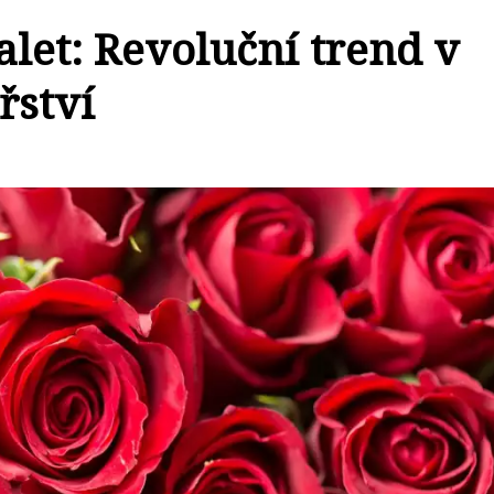
let: Revoluční trend v
řství