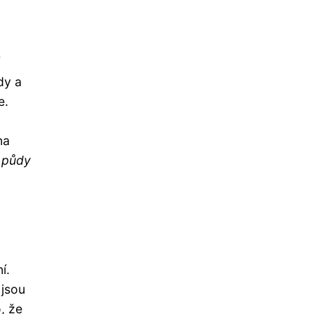
dy a
e.
na
 půdy
í.
 jsou
, že