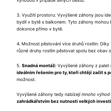
výhodou v případě silných dešťů.
3. Využití prostoru: Vyvýšené záhony jsou ide
bydlí v bytě s balkonem. Tyto záhony mohou b
dokonce přímo v bytě.
4. Možnost pěstování více druhů rostlin: Dík
různé druhy rostlin pěstovat spolu bez obav o
5.
Snadná montáž:
Vyvýšené záhony z palet s
ideálním řešením pro ty, kteří chtějí začít s
možnost.
Vyvýšené záhony tedy nabízejí
mnoho výhod
zahrádkářstvím bez nutnosti velkých invest