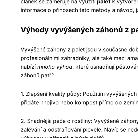
článek se zaměřuje na využití
palet
k vytvoře
informace o přínosech této metody a návod, j
Výhody vyvýšených záhonů z pa
Vyvýšené záhony z palet jsou v současné době
profesionálními zahradníky, ale také mezi am
nabízí
mnoho výhod
, které usnadňují pěstová
záhonů patří:
1. Zlepšení kvality půdy: Použitím vyvýšených
přidáte hnojivo nebo kompost přímo do zemin
2. Snadnější péče o rostliny: Vyvýšené záhony
zalévání a odstraňování plevele. Navíc se ne