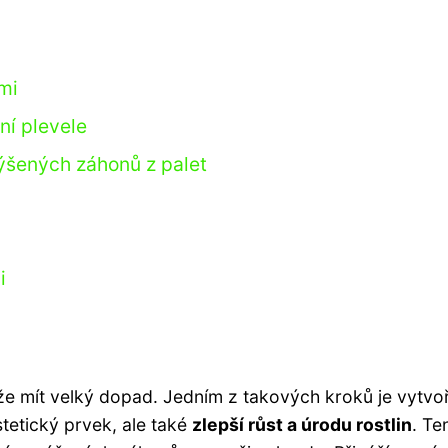
mi
ní plevele
výšených záhonů z palet
i
ůže mít velký dopad. Jedním z takových kroků je vytvo
stetický prvek, ale také
zlepší růst a úrodu rostlin
. Te