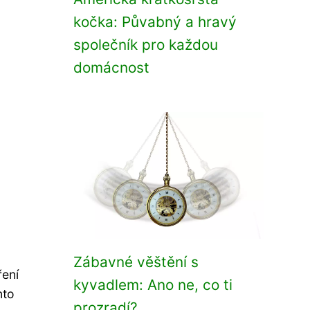
kočka: Půvabný a hravý
společník pro každou
domácnost
Zábavné věštění s
ření
kyvadlem: Ano ne, co ti
nto
prozradí?