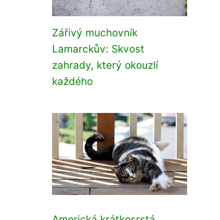
Zářivý muchovník
Lamarckův: Skvost
zahrady, který okouzlí
každého
Americká krátkosrstá