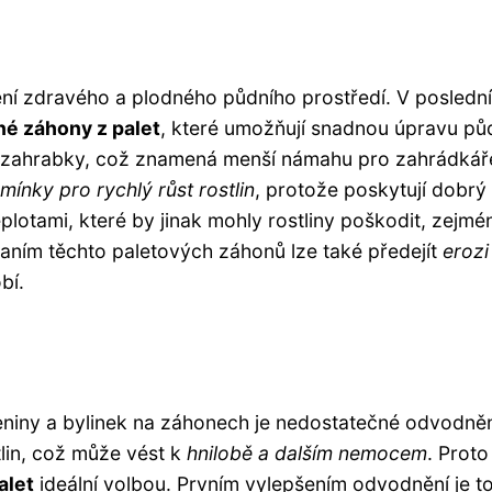
ení zdravého a plodného půdního prostředí. V poslední
é záhony z palet
, které umožňují snadnou úpravu pů
í zahrabky, což znamená menší námahu pro zahrádkář
mínky pro rychlý růst rostlin
, protože poskytují dobrý
lotami, které by jinak mohly rostliny poškodit, zejmé
ním těchto paletových záhonů lze také předejít
erozi
bí.
eniny a bylinek na záhonech je nedostatečné odvodněn
tlin, což může vést k
hnilobě a dalším nemocem
. Proto
alet
ideální volbou. Prvním vylepšením odvodnění je to