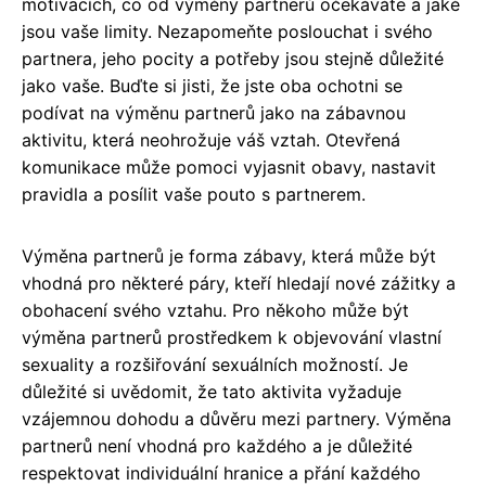
motivacích, co od výměny partnerů očekáváte a jaké
jsou vaše limity. Nezapomeňte poslouchat i svého
partnera, jeho pocity a potřeby jsou stejně důležité
jako vaše. Buďte si jisti, že jste oba ochotni se
podívat na výměnu partnerů jako na zábavnou
aktivitu, která neohrožuje váš vztah. Otevřená
komunikace může pomoci vyjasnit obavy, nastavit
pravidla a posílit vaše pouto s partnerem.
Výměna partnerů je forma zábavy, která může být
vhodná pro některé páry, kteří hledají nové zážitky a
obohacení svého vztahu. Pro někoho může být
výměna partnerů prostředkem k objevování vlastní
sexuality a rozšiřování sexuálních možností. Je
důležité si uvědomit, že tato aktivita vyžaduje
vzájemnou dohodu a důvěru mezi partnery. Výměna
partnerů není vhodná pro každého a je důležité
respektovat individuální hranice a přání každého