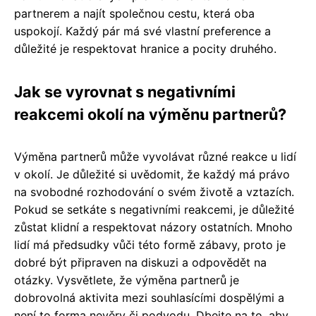
partnerem a najít společnou cestu, která oba
uspokojí. Každý pár má své vlastní preference a
důležité je respektovat hranice a pocity druhého.
Jak se vyrovnat s negativními
reakcemi okolí na výměnu partnerů?
Výměna partnerů může vyvolávat různé reakce u lidí
v okolí. Je důležité si uvědomit, že každý má právo
na svobodné rozhodování o svém životě a vztazích.
Pokud se setkáte s negativními reakcemi, je důležité
zůstat klidní a respektovat názory ostatních. Mnoho
lidí má předsudky vůči této formě zábavy, proto je
dobré být připraven na diskuzi a odpovědět na
otázky. Vysvětlete, že výměna partnerů je
dobrovolná aktivita mezi souhlasícími dospělými a
není to forma nevěry či podvodu. Dbejte na to, aby