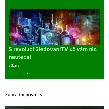
S revolucí SledovaniTV už vám nic
neuteče!
zábava
02. 02. 2025
Zahradní novinky