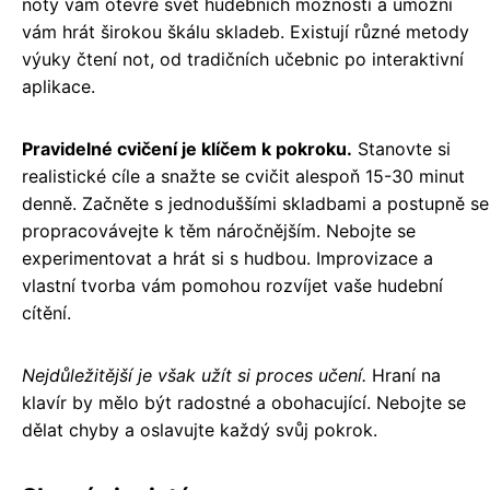
noty vám otevře svět hudebních možností a umožní
vám hrát širokou škálu skladeb. Existují různé metody
výuky čtení not, od tradičních učebnic po interaktivní
aplikace.
Pravidelné cvičení je klíčem k pokroku.
Stanovte si
realistické cíle a snažte se cvičit alespoň 15-30 minut
denně. Začněte s jednoduššími skladbami a postupně se
propracovávejte k těm náročnějším. Nebojte se
experimentovat a hrát si s hudbou. Improvizace a
vlastní tvorba vám pomohou rozvíjet vaše hudební
cítění.
Nejdůležitější je však užít si proces učení.
Hraní na
klavír by mělo být radostné a obohacující. Nebojte se
dělat chyby a oslavujte každý svůj pokrok.