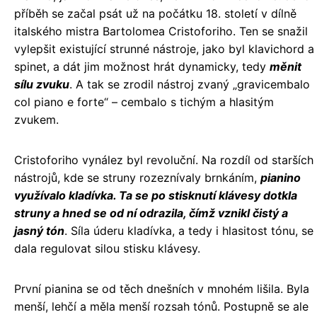
příběh se začal psát už na počátku 18. století v dílně
italského mistra Bartolomea Cristoforiho. Ten se snažil
vylepšit existující strunné nástroje, jako byl klavichord a
spinet, a dát jim možnost hrát dynamicky, tedy
měnit
sílu zvuku
. A tak se zrodil nástroj zvaný „gravicembalo
col piano e forte“ – cembalo s tichým a hlasitým
zvukem.
Cristoforiho vynález byl revoluční. Na rozdíl od starších
nástrojů, kde se struny rozeznívaly brnkáním,
pianino
využívalo kladívka. Ta se po stisknutí klávesy dotkla
struny a hned se od ní odrazila, čímž vznikl čistý a
jasný tón
. Síla úderu kladívka, a tedy i hlasitost tónu, se
dala regulovat silou stisku klávesy.
První pianina se od těch dnešních v mnohém lišila. Byla
menší, lehčí a měla menší rozsah tónů. Postupně se ale