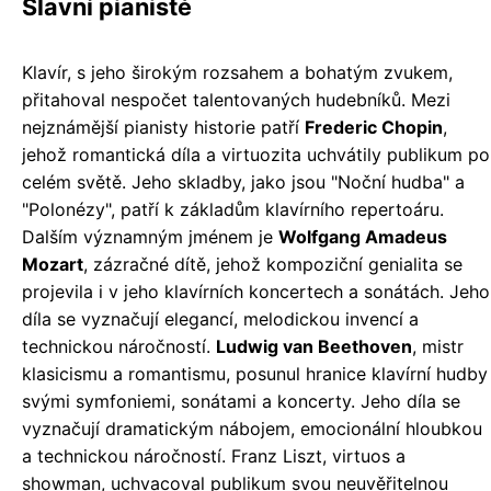
Slavní pianisté
Klavír, s jeho širokým rozsahem a bohatým zvukem,
přitahoval nespočet talentovaných hudebníků. Mezi
nejznámější pianisty historie patří
Frederic Chopin
,
jehož romantická díla a virtuozita uchvátily publikum po
celém světě. Jeho skladby, jako jsou "Noční hudba" a
"Polonézy", patří k základům klavírního repertoáru.
Dalším významným jménem je
Wolfgang Amadeus
Mozart
, zázračné dítě, jehož kompoziční genialita se
projevila i v jeho klavírních koncertech a sonátách. Jeho
díla se vyznačují elegancí, melodickou invencí a
technickou náročností.
Ludwig van Beethoven
, mistr
klasicismu a romantismu, posunul hranice klavírní hudby
svými symfoniemi, sonátami a koncerty. Jeho díla se
vyznačují dramatickým nábojem, emocionální hloubkou
a technickou náročností. Franz Liszt, virtuos a
showman, uchvacoval publikum svou neuvěřitelnou