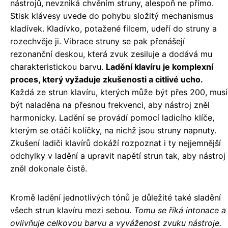
nástrojů, nevzniká chvěním struny, alespoň ne přímo.
Stisk klávesy uvede do pohybu složitý mechanismus
kladívek. Kladívko, potažené filcem, udeří do struny a
rozechvěje ji. Vibrace struny se pak přenášejí
rezonanční deskou, která zvuk zesiluje a dodává mu
charakteristickou barvu.
Ladění klavíru je komplexní
proces, který vyžaduje zkušenosti a citlivé ucho.
Každá ze strun klavíru, kterých může být přes 200, musí
být naladěna na přesnou frekvenci, aby nástroj zněl
harmonicky. Ladění se provádí pomocí ladicího klíče,
kterým se otáčí kolíčky, na nichž jsou struny napnuty.
Zkušení ladiči klavírů dokáží rozpoznat i ty nejjemnější
odchylky v ladění a upravit napětí strun tak, aby nástroj
zněl dokonale čistě.
Kromě ladění jednotlivých tónů je důležité také sladění
všech strun klavíru mezi sebou.
Tomu se říká intonace a
ovlivňuje celkovou barvu a vyváženost zvuku nástroje.