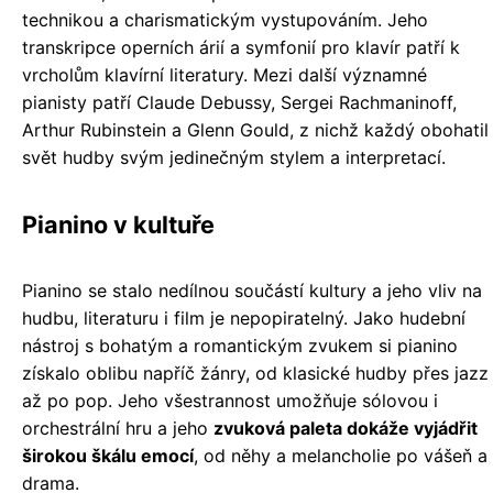
technikou a charismatickým vystupováním. Jeho
transkripce operních árií a symfonií pro klavír patří k
vrcholům klavírní literatury. Mezi další významné
pianisty patří Claude Debussy, Sergei Rachmaninoff,
Arthur Rubinstein a Glenn Gould, z nichž každý obohatil
svět hudby svým jedinečným stylem a interpretací.
Pianino v kultuře
Pianino se stalo nedílnou součástí kultury a jeho vliv na
hudbu, literaturu i film je nepopiratelný. Jako hudební
nástroj s bohatým a romantickým zvukem si pianino
získalo oblibu napříč žánry, od klasické hudby přes jazz
až po pop. Jeho všestrannost umožňuje sólovou i
orchestrální hru a jeho
zvuková paleta dokáže vyjádřit
širokou škálu emocí
, od něhy a melancholie po vášeň a
drama.