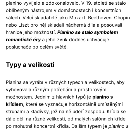
pianino vyvíjelo a zdokonalovalo. V 19. století se stalo
oblíbeným nástrojem v domácnostech i koncertních
sálech. Velcí skladatelé jako Mozart, Beethoven, Chopin
nebo Liszt pro něj skládali nádherná díla a posouvali
hranice jeho možností.
Pianino se stalo symbolem
romantické éry
a jeho zvuk dodnes uchvacuje
posluchače po celém světě.
Typy a velikosti
Pianina se vyrábí v různých typech a velikostech, aby
vyhovovala různým potřebám a prostorovým
možnostem. Jedním z hlavních typů je
pianino s
křídlem
, které se vyznačuje horizontálně umístěnými
strunami a kladívky, jež na ně udeří zespodu. Křídla se
dále dělí na různé velikosti, od malých salónních křídel
po mohutná koncertní křídla. Dalším typem je
pianino s