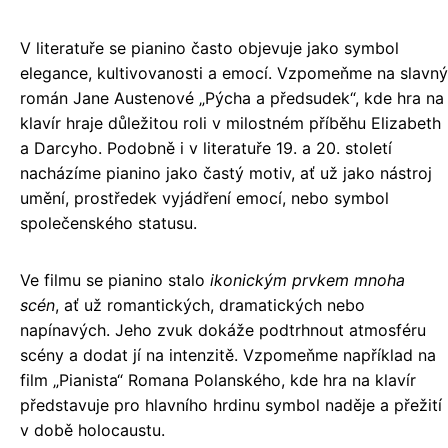
V literatuře se pianino často objevuje jako symbol
elegance, kultivovanosti a emocí. Vzpomeňme na slavný
román Jane Austenové „Pýcha a předsudek“, kde hra na
klavír hraje důležitou roli v milostném příběhu Elizabeth
a Darcyho. Podobně i v literatuře 19. a 20. století
nacházíme pianino jako častý motiv, ať už jako nástroj
umění, prostředek vyjádření emocí, nebo symbol
společenského statusu.
Ve filmu se pianino stalo
ikonickým prvkem mnoha
scén
, ať už romantických, dramatických nebo
napínavých. Jeho zvuk dokáže podtrhnout atmosféru
scény a dodat jí na intenzitě. Vzpomeňme například na
film „Pianista“ Romana Polanského, kde hra na klavír
představuje pro hlavního hrdinu symbol naděje a přežití
v době holocaustu.