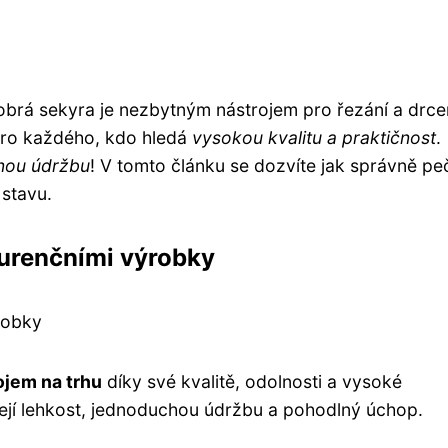
 dobrá sekyra je nezbytným nástrojem pro řezání a drce
 pro každého, kdo hledá
vysokou kvalitu a praktičnost
.
nou údržbu
! V tomto článku se dozvíte jak správně pe
 stavu.
kurenčními výrobky
robky
ojem na trhu
díky své kvalitě, odolnosti a vysoké
 její lehkost, jednoduchou údržbu a pohodlný úchop.