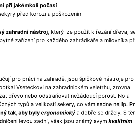
í při jakémkoli počasí
 sekyry před korozi a poškozením
vý zahradní nástroj
, který lze použít k řezání dřeva, s
zbytné zařízení pro každého zahrádkáře a milovníka př
čují pro práci na zahradě, jsou špičkové nástroje pro
 potkal Vseteckovi na zahradnickém veletrhu, zrovna
ezat dřevo nebo odstraňovat nežádoucí porost. No a
ůzných typů a velikostí sekery, co vám sedne nejlíp.
P
ný tak, aby byly
ergonomický
a dobře se držely. S tě
adničení levou zadní, však jsou známý svým
kvalitním