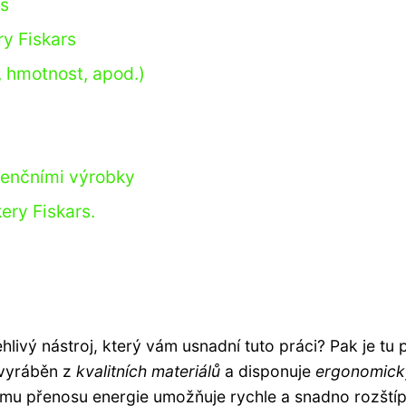
rs
ry Fiskars
, hmotnost, apod.)
renčními výrobky
ery Fiskars.
livý nástroj, který vám usnadní tuto práci? Pak je tu 
e vyráběn z
kvalitních materiálů
a disponuje
ergonomic
vnímu přenosu energie umožňuje rychle a snadno rozští