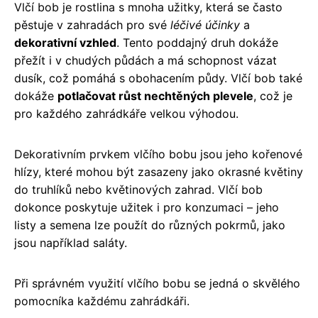
Vlčí bob je rostlina s mnoha užitky, která se často
pěstuje v zahradách pro své
léčivé účinky
a
dekorativní vzhled
. Tento poddajný druh dokáže
přežít i v chudých půdách a má schopnost vázat
dusík, což pomáhá s obohacením půdy. Vlčí bob také
dokáže
potlačovat růst nechtěných plevele
, což je
pro každého zahrádkáře velkou výhodou.
Dekorativním prvkem vlčího bobu jsou jeho kořenové
hlízy, které mohou být zasazeny jako okrasné květiny
do truhlíků nebo květinových zahrad. Vlčí bob
dokonce poskytuje užitek i pro konzumaci – jeho
listy a semena lze použít do různých pokrmů, jako
jsou například saláty.
Při správném využití vlčího bobu se jedná o skvělého
pomocníka každému zahrádkáři.