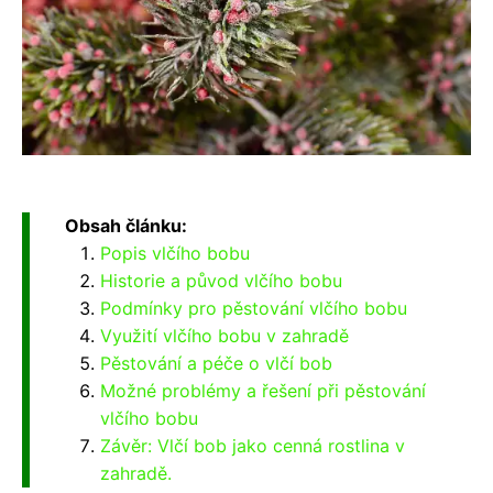
Obsah článku:
Popis vlčího bobu
Historie a původ vlčího bobu
Podmínky pro pěstování vlčího bobu
Využití vlčího bobu v zahradě
Pěstování a péče o vlčí bob
Možné problémy a řešení při pěstování
vlčího bobu
Závěr: Vlčí bob jako cenná rostlina v
zahradě.