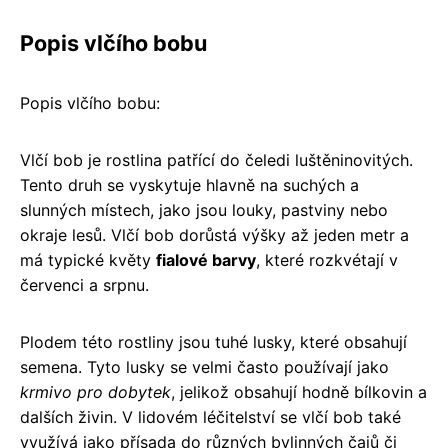
Popis vlčího bobu
Popis vlčího bobu:
Vlčí bob je rostlina patřící do čeledi luštěninovitých.
Tento druh se vyskytuje hlavně na suchých a
slunných místech, jako jsou louky, pastviny nebo
okraje lesů. Vlčí bob dorůstá výšky až jeden metr a
má typické květy
fialové barvy
, které rozkvétají v
červenci a srpnu.
Plodem této rostliny jsou tuhé lusky, které obsahují
semena. Tyto lusky se velmi často používají jako
krmivo pro dobytek
, jelikož obsahují hodně bílkovin a
dalších živin. V lidovém léčitelství se vlčí bob také
využívá jako přísada do různých bylinných čajů či