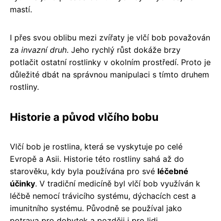
mastí.
I přes svou oblibu mezi zvířaty je vlčí bob považován
za
invazní druh
. Jeho rychlý růst dokáže brzy
potlačit ostatní rostlinky v okolním prostředí. Proto je
důležité dbát na správnou manipulaci s tímto druhem
rostliny.
Historie a původ vlčího bobu
Vlčí bob je rostlina, která se vyskytuje po celé
Evropě a Asii. Historie této rostliny sahá až do
starověku, kdy byla používána pro své
léčebné
účinky
. V tradiční medicíně byl vlčí bob využíván k
léčbě nemocí trávicího systému, dýchacích cest a
imunitního systému. Původně se používal jako
potrava pro dobytek a později i pro lidi.