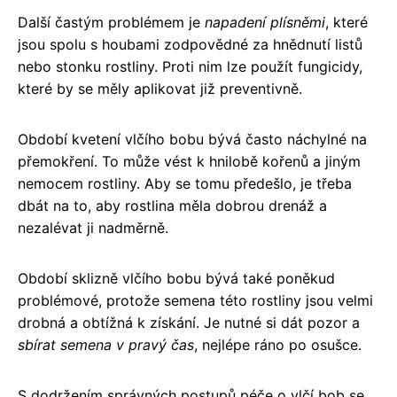
Další častým problémem je
napadení plísněmi
, které
jsou spolu s houbami zodpovědné za hnědnutí listů
nebo stonku rostliny. Proti nim lze použít fungicidy,
které by se měly aplikovat již preventivně.
Období kvetení vlčího bobu bývá často náchylné na
přemokření. To může vést k hnilobě kořenů a jiným
nemocem rostliny. Aby se tomu předešlo, je třeba
dbát na to, aby rostlina měla dobrou drenáž a
nezalévat ji nadměrně.
Období sklizně vlčího bobu bývá také poněkud
problémové, protože semena této rostliny jsou velmi
drobná a obtížná k získání. Je nutné si dát pozor a
sbírat semena v pravý čas
, nejlépe ráno po osušce.
S dodržením správných postupů péče o vlčí bob se