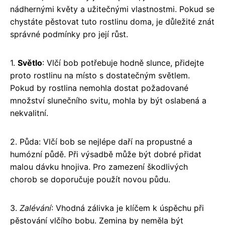
nádhernými květy a užitečnými vlastnostmi. Pokud se
chystáte pěstovat tuto rostlinu doma, je důležité znát
správné podmínky pro její růst.
1.
Světlo
: Vlčí bob potřebuje hodně slunce, přidejte
proto rostlinu na místo s dostatečným světlem.
Pokud by rostlina nemohla dostat požadované
množství slunečního svitu, mohla by být oslabená a
nekvalitní.
2. Půda: Vlčí bob se nejlépe daří na propustné a
humózní půdě. Při výsadbě může být dobré přidat
malou dávku hnojiva. Pro zamezení škodlivých
chorob se doporučuje použít novou půdu.
3.
Zalévání
: Vhodná zálivka je klíčem k úspěchu při
pěstování vlčího bobu. Zemina by neměla být