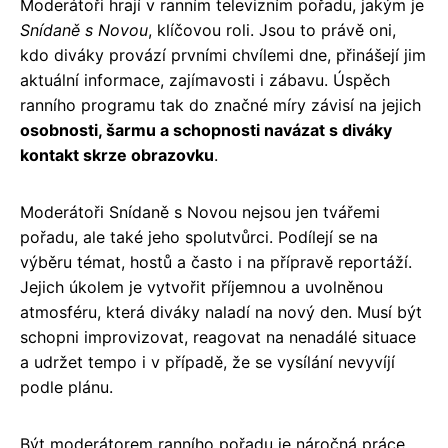
Moderátoři hrají v ranním televizním pořadu, jakým je
Snídaně s Novou
, klíčovou roli. Jsou to právě oni,
kdo diváky provází prvními chvílemi dne, přinášejí jim
aktuální informace, zajímavosti i zábavu. Úspěch
ranního programu tak do značné míry závisí na jejich
osobnosti, šarmu a schopnosti navázat s diváky
kontakt skrze obrazovku
.
Moderátoři Snídaně s Novou nejsou jen tvářemi
pořadu, ale také jeho spolutvůrci. Podílejí se na
výběru témat, hostů a často i na přípravě reportáží.
Jejich úkolem je vytvořit příjemnou a uvolněnou
atmosféru, která diváky naladí na nový den. Musí být
schopni improvizovat, reagovat na nenadálé situace
a udržet tempo i v případě, že se vysílání nevyvíjí
podle plánu.
Být moderátorem ranního pořadu je náročná práce,