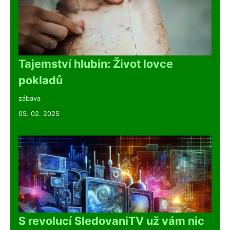
Tajemství hlubin: Život lovce
pokladů
zábava
05. 02. 2025
S revolucí SledovaniTV už vám nic