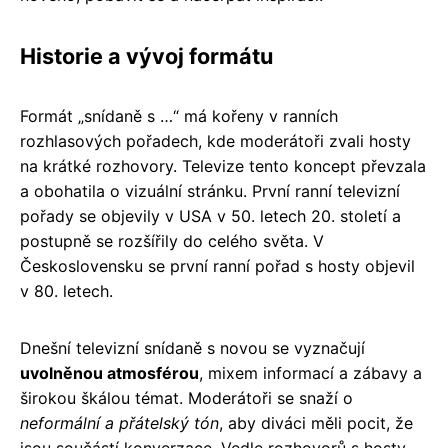
Historie a vývoj formátu
Formát „snídaně s …“ má kořeny v ranních
rozhlasových pořadech, kde moderátoři zvali hosty
na krátké rozhovory. Televize tento koncept převzala
a obohatila o vizuální stránku. První ranní televizní
pořady se objevily v USA v 50. letech 20. století a
postupně se rozšířily do celého světa. V
Československu se první ranní pořad s hosty objevil
v 80. letech.
Dnešní televizní snídaně s novou se vyznačují
uvolněnou atmosférou
, mixem informací a zábavy a
širokou škálou témat. Moderátoři se snaží o
neformální a přátelský tón
, aby diváci měli pocit, že
jsou součástí konverzace. Vedle rozhovorů s hosty