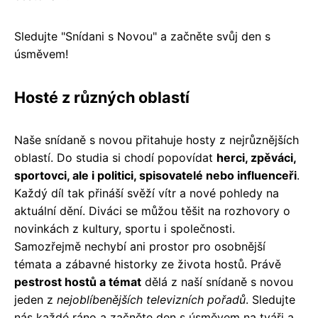
Sledujte "Snídani s Novou" a začněte svůj den s
úsměvem!
Hosté z různých oblastí
Naše snídaně s novou přitahuje hosty z nejrůznějších
oblastí. Do studia si chodí popovídat
herci, zpěváci,
sportovci, ale i politici, spisovatelé nebo influenceři
.
Každý díl tak přináší svěží vítr a nové pohledy na
aktuální dění. Diváci se můžou těšit na rozhovory o
novinkách z kultury, sportu i společnosti.
Samozřejmě nechybí ani prostor pro osobnější
témata a zábavné historky ze života hostů. Právě
pestrost hostů a témat
dělá z naší snídaně s novou
jeden z
nejoblíbenějších televizních pořadů
. Sledujte
nás každé ráno a začněte den s úsměvem na tváři a