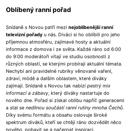
Oblíbený ranní pořad
Snídaně s Novou patří mezi
nejoblíbenější ranní
televizní pořady
u nás. Diváci si ho oblíbili pro jeho
příjemnou atmosféru, zajímavé hosty a aktuální
informace z domova i ze světa. Každé ráno od 6:00
do 9:00 moderátoři vítají ve studiu osobnosti z
různých oblastí, se kterými probírají aktuální témata.
Nechybí ani pravidelné rubriky věnované vaření,
zdraví, módě a dalším oblastem, které diváky
zajímají. Snídaně s Novou tak nabízí
pestrý mix
informací a zábavy
, který diváky nastartuje do
nového dne. Pořad si získal oblibu napříč generacemi
a stal se
nedílnou součástí ranní rutiny mnoha Čechů
.
Díky svému formátu a obsahu oslovuje široké
spektrum diváků, kteří se chtějí ráno dozvědět něco
nového, pobavit se a načerpat inspiraci.