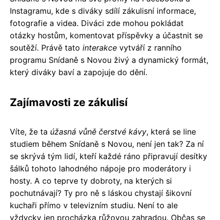
Instagramu, kde s diváky sdílí zákulisní informace,
fotografie a videa. Diváci zde mohou pokládat
otázky hostům, komentovat příspěvky a účastnit se
soutěží. Právě tato
interakce
vytváří z ranního
programu Snídaně s Novou živý a dynamický formát,
který diváky baví a zapojuje do dění.
Zajímavosti ze zákulisí
Víte, že ta
úžasná vůně čerstvé kávy
, která se line
studiem během Snídaně s Novou, není jen tak? Za ní
se skrývá tým lidí, kteří každé ráno připravují desítky
šálků tohoto lahodného nápoje pro moderátory i
hosty. A co teprve ty dobroty, na kterých si
pochutnávají? Ty pro ně s láskou chystají šikovní
kuchaři přímo v televizním studiu. Není to ale
vždycky jen procházka růžovou zahradou. Občas se