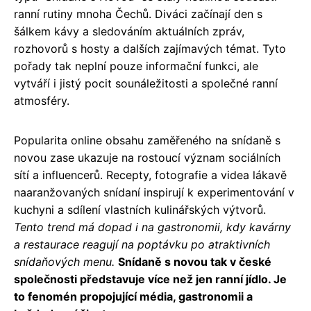
ranní rutiny mnoha Čechů. Diváci začínají den s
šálkem kávy a sledováním aktuálních zpráv,
rozhovorů s hosty a dalších zajímavých témat. Tyto
pořady tak neplní pouze informační funkci, ale
vytváří i jistý pocit sounáležitosti a společné ranní
atmosféry.
Popularita online obsahu zaměřeného na snídaně s
novou zase ukazuje na rostoucí význam sociálních
sítí a influencerů. Recepty, fotografie a videa lákavě
naaranžovaných snídaní inspirují k experimentování v
kuchyni a sdílení vlastních kulinářských výtvorů.
Tento trend má dopad i na gastronomii, kdy kavárny
a restaurace reagují na poptávku po atraktivních
snídaňových menu.
Snídaně s novou tak v české
společnosti představuje více než jen ranní jídlo. Je
to fenomén propojující média, gastronomii a