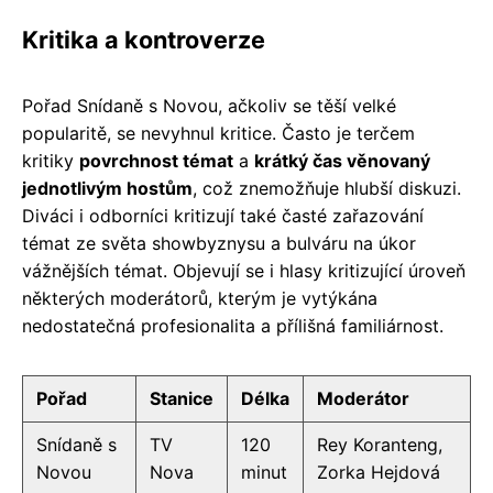
Kritika a kontroverze
Pořad Snídaně s Novou, ačkoliv se těší velké
popularitě, se nevyhnul kritice. Často je terčem
kritiky
povrchnost témat
a
krátký čas věnovaný
jednotlivým hostům
, což znemožňuje hlubší diskuzi.
Diváci i odborníci kritizují také časté zařazování
témat ze světa showbyznysu a bulváru na úkor
vážnějších témat. Objevují se i hlasy kritizující úroveň
některých moderátorů, kterým je vytýkána
nedostatečná profesionalita a přílišná familiárnost.
Pořad
Stanice
Délka
Moderátor
Snídaně s
TV
120
Rey Koranteng,
Novou
Nova
minut
Zorka Hejdová