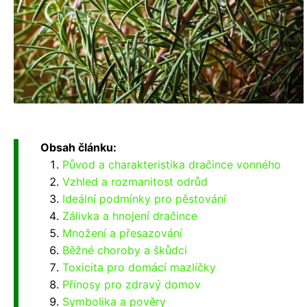
Obsah článku:
Původ a charakteristika dračince vonného
Vzhled a rozmanitost odrůd
Ideální podmínky pro pěstování
Zálivka a hnojení dračince
Množení a přesazování
Běžné choroby a škůdci
Toxicita pro domácí mazlíčky
Přínosy pro zdravý domov
Symbolika a pověry