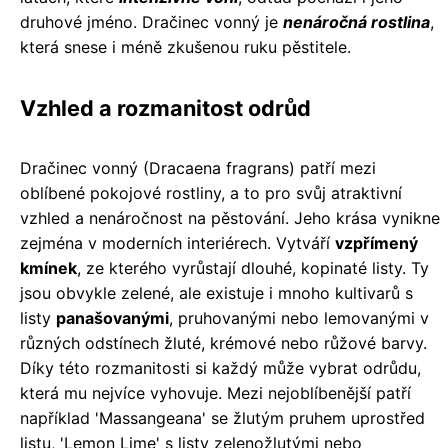
druhové jméno. Dračinec vonný je
nenáročná rostlina
,
která snese i méně zkušenou ruku pěstitele.
Vzhled a rozmanitost odrůd
Dračinec vonný (Dracaena fragrans) patří mezi
oblíbené pokojové rostliny, a to pro svůj atraktivní
vzhled a nenáročnost na pěstování. Jeho krása vynikne
zejména v moderních interiérech. Vytváří
vzpřímený
kmínek
, ze kterého vyrůstají dlouhé, kopinaté listy. Ty
jsou obvykle zelené, ale existuje i mnoho kultivarů s
listy
panašovanými
, pruhovanými nebo lemovanými v
různých odstínech žluté, krémové nebo růžové barvy.
Díky této rozmanitosti si každý může vybrat odrůdu,
která mu nejvíce vyhovuje. Mezi nejoblíbenější patří
například 'Massangeana' se žlutým pruhem uprostřed
listu, 'Lemon Lime' s listy zelenožlutými nebo