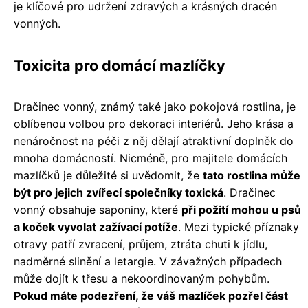
je klíčové pro udržení zdravých a krásných dracén
vonných.
Toxicita pro domácí mazlíčky
Dračinec vonný, známý také jako pokojová rostlina, je
oblíbenou volbou pro dekoraci interiérů. Jeho krása a
nenáročnost na péči z něj dělají atraktivní doplněk do
mnoha domácností. Nicméně, pro majitele domácích
mazlíčků je důležité si uvědomit, že
tato rostlina může
být pro jejich zvířecí společníky toxická
. Dračinec
vonný obsahuje saponiny, které
při požití mohou u psů
a koček vyvolat zažívací potíže
. Mezi typické příznaky
otravy patří zvracení, průjem, ztráta chuti k jídlu,
nadměrné slinění a letargie. V závažných případech
může dojít k třesu a nekoordinovaným pohybům.
Pokud máte podezření, že váš mazlíček pozřel část