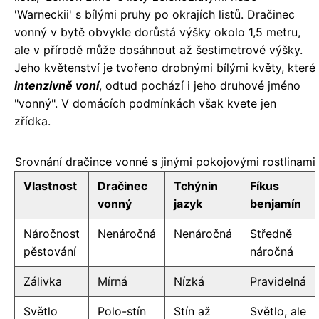
'Warneckii' s bílými pruhy po okrajích listů. Dračinec
vonný v bytě obvykle dorůstá výšky okolo 1,5 metru,
ale v přírodě může dosáhnout až šestimetrové výšky.
Jeho květenství je tvořeno drobnými bílými květy, které
intenzivně voní
, odtud pochází i jeho druhové jméno
"vonný". V domácích podmínkách však kvete jen
zřídka.
Srovnání dračince vonné s jinými pokojovými rostlinami
Vlastnost
Dračinec
Tchýnin
Fíkus
vonný
jazyk
benjamín
Náročnost
Nenáročná
Nenáročná
Středně
pěstování
náročná
Zálivka
Mírná
Nízká
Pravidelná
Světlo
Polo-stín
Stín až
Světlo, ale