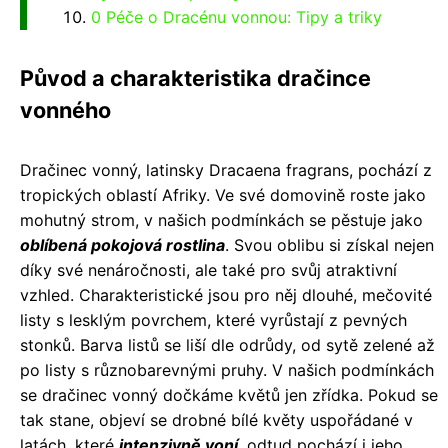
0 Péče o Dracénu vonnou: Tipy a triky
Původ a charakteristika dračince
vonného
Dračinec vonný, latinsky Dracaena fragrans, pochází z
tropických oblastí Afriky. Ve své domovině roste jako
mohutný strom, v našich podmínkách se pěstuje jako
oblíbená pokojová rostlina
. Svou oblibu si získal nejen
díky své nenáročnosti, ale také pro svůj atraktivní
vzhled. Charakteristické jsou pro něj dlouhé, mečovité
listy s lesklým povrchem, které vyrůstají z pevných
stonků. Barva listů se liší dle odrůdy, od sytě zelené až
po listy s různobarevnými pruhy. V našich podmínkách
se dračinec vonný dočkáme květů jen zřídka. Pokud se
tak stane, objeví se drobné bílé květy uspořádané v
latách, které
intenzivně voní
, odtud pochází i jeho