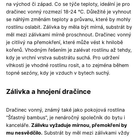
na východ či západ. Co se týče teploty, ideální je pro
dračinec vonný rozmezí 18-24 °C. Důležité je vyhnout
se náhlým změnám teploty a průvanu, které by mohly
rostlinu oslabit. Zálivka by měla být mírná, substrát by
měl mezi zálivkami mírně proschnout. Dračinec vonný
je citlivý na přemokření, které může vést k hnilobě
kořenů. Vhodným řešením je zalévat rostlinu až tehdy,
kdy je vrchní vrstva substrátu suchá. Pro udržení
vlhkosti je vhodné rostlinu rosit, a to zejména během
topné sezóny, kdy je vzduch v bytech suchý.
Zálivka a hnojení dračince
Dračinec vonný, známý také jako pokojová rostlina
"Šťastný bambus", je nenáročný společník do bytu i
kanceláře.
Zálivku vyžaduje mírnou, přemokření by
mu nesvědčilo.
Substrát by měl mezi zálivkami vždy