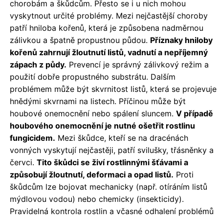
chorobám a škůdcům. Přesto se i u nich mohou
vyskytnout určité problémy. Mezi nejčastější choroby
patří hniloba kořenů, která je způsobena nadměrnou
zálivkou a špatně propustnou půdou.
Příznaky hniloby
kořenů zahrnují žloutnutí listů, vadnutí a nepříjemný
zápach z půdy.
Prevencí je správný zálivkový režim a
použití dobře propustného substrátu. Dalším
problémem může být skvrnitost listů, která se projevuje
hnědými skvrnami na listech. Příčinou může být
houbové onemocnění nebo spálení sluncem.
V případě
houbového onemocnění je nutné ošetřit rostlinu
fungicidem.
Mezi škůdce, kteří se na dracénách
vonných vyskytují nejčastěji, patří svilušky, třásněnky a
červci.
Tito škůdci se živí rostlinnými šťávami a
způsobují žloutnutí, deformaci a opad listů.
Proti
škůdcům lze bojovat mechanicky (např. otíráním listů
mýdlovou vodou) nebo chemicky (insekticidy).
Pravidelná kontrola rostlin a včasné odhalení problémů