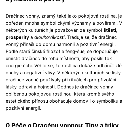
Dračinec vonný, známý také jako pokojová rostlina, je
opředen mnoha symbolickými významy a pověrami. V
některých kulturách je považován za symbol
štěstí
,
prosperity
a
dlouhověkosti
. Traduje se, že dračinec
vonný přináší do domu harmonii a pozitivní energii.
Podle staré čínské filozofie feng-šuej se doporučuje
umístit dračinec do rohu místnosti, aby posílil tok
energie čchi. Věřilo se, že rostlina dokáže odhánět zlé
duchy a negativní vlivy. V některých kulturách se listy
dračince vonné používaly při rituálech pro přivolání
lásky, zdraví a hojnosti. Dodnes je dračinec vonný
oblíbenou pokojovou rostlinou, která kromě svého
estetického přínosu obohacuje domov i o symboliku a
pozitivní energii.
0 Péče o Dracénu vonnou: Tipy a triky