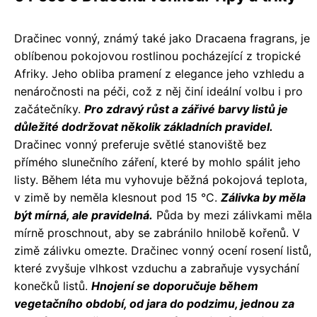
Dračinec vonný, známý také jako Dracaena fragrans, je
oblíbenou pokojovou rostlinou pocházející z tropické
Afriky. Jeho obliba pramení z elegance jeho vzhledu a
nenáročnosti na péči, což z něj činí ideální volbu i pro
začátečníky.
Pro zdravý růst a zářivé barvy listů je
důležité dodržovat několik základních pravidel.
Dračinec vonný preferuje světlé stanoviště bez
přímého slunečního záření, které by mohlo spálit jeho
listy. Během léta mu vyhovuje běžná pokojová teplota,
v zimě by neměla klesnout pod 15 °C.
Zálivka by měla
být mírná, ale pravidelná.
Půda by mezi zálivkami měla
mírně proschnout, aby se zabránilo hnilobě kořenů. V
zimě zálivku omezte. Dračinec vonný ocení rosení listů,
které zvyšuje vlhkost vzduchu a zabraňuje vysychání
konečků listů.
Hnojení se doporučuje během
vegetačního období, od jara do podzimu, jednou za