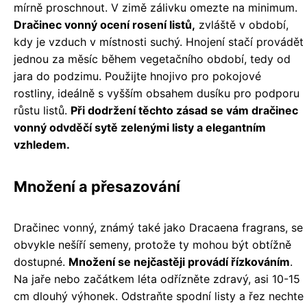
mírně proschnout. V zimě zálivku omezte na minimum.
Dračinec vonný ocení rosení listů,
zvláště v období,
kdy je vzduch v místnosti suchý. Hnojení stačí provádět
jednou za měsíc během vegetačního období, tedy od
jara do podzimu. Použijte hnojivo pro pokojové
rostliny, ideálně s vyšším obsahem dusíku pro podporu
růstu listů.
Při dodržení těchto zásad se vám dračinec
vonný odvděčí sytě zelenými listy a elegantním
vzhledem.
Množení a přesazování
Dračinec vonný, známý také jako Dracaena fragrans, se
obvykle nešíří semeny, protože ty mohou být obtížně
dostupné.
Množení se nejčastěji provádí řízkováním
.
Na jaře nebo začátkem léta odřízněte zdravý, asi 10-15
cm dlouhý výhonek. Odstraňte spodní listy a řez nechte