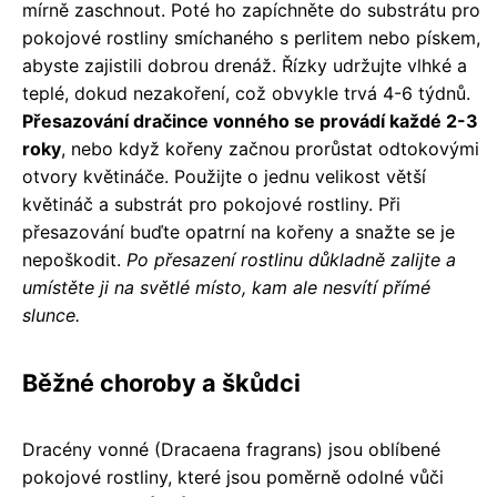
mírně zaschnout. Poté ho zapíchněte do substrátu pro
pokojové rostliny smíchaného s perlitem nebo pískem,
abyste zajistili dobrou drenáž. Řízky udržujte vlhké a
teplé, dokud nezakoření, což obvykle trvá 4-6 týdnů.
Přesazování dračince vonného se provádí každé 2-3
roky
, nebo když kořeny začnou prorůstat odtokovými
otvory květináče. Použijte o jednu velikost větší
květináč a substrát pro pokojové rostliny. Při
přesazování buďte opatrní na kořeny a snažte se je
nepoškodit.
Po přesazení rostlinu důkladně zalijte a
umístěte ji na světlé místo, kam ale nesvítí přímé
slunce.
Běžné choroby a škůdci
Dracény vonné (Dracaena fragrans) jsou oblíbené
pokojové rostliny, které jsou poměrně odolné vůči