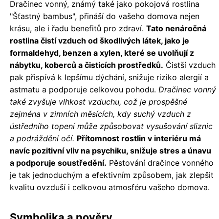
Dračinec vonný, známý také jako pokojová rostlina
"Šťastný bambus", přináší do vašeho domova nejen
krásu, ale i řadu benefitů pro zdraví.
Tato nenáročná
rostlina čistí vzduch od škodlivých látek, jako je
formaldehyd, benzen a xylen, které se uvolňují z
nábytku, koberců a čisticích prostředků.
Čistší vzduch
pak přispívá k lepšímu dýchání, snižuje riziko alergií a
astmatu a podporuje celkovou pohodu.
Dračinec vonný
také zvyšuje vlhkost vzduchu, což je prospěšné
zejména v zimních měsících, kdy suchý vzduch z
ústředního topení může způsobovat vysušování sliznic
a podráždění očí.
Přítomnost rostlin v interiéru má
navíc pozitivní vliv na psychiku, snižuje stres a únavu
a podporuje soustředění.
Pěstování dračince vonného
je tak jednoduchým a efektivním způsobem, jak zlepšit
kvalitu ovzduší i celkovou atmosféru vašeho domova.
Symbolika a pověry