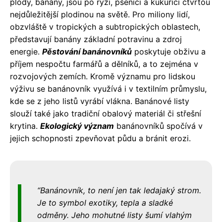
plody, banány, jsou po rýži, pšenici a kukuřici čtvrtou
nejdůležitější plodinou na světě. Pro miliony lidí,
obzvláště v tropických a subtropických oblastech,
představují banány základní potravinu a zdroj
energie.
Pěstování banánovníků
poskytuje obživu a
příjem nespočtu farmářů a dělníků, a to zejména v
rozvojových zemích. Kromě významu pro lidskou
výživu se banánovník využívá i v textilním průmyslu,
kde se z jeho listů vyrábí vlákna. Banánové listy
slouží také jako tradiční obalový materiál či střešní
krytina.
Ekologický význam
banánovníků spočívá v
jejich schopnosti zpevňovat půdu a bránit erozi.
Banánovník, to není jen tak ledajaký strom.
Je to symbol exotiky, tepla a sladké
odměny. Jeho mohutné listy šumí vlahým