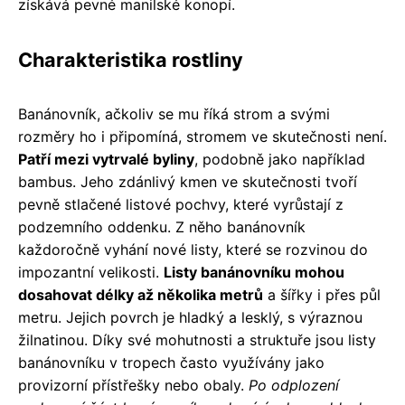
získává pevné manilské konopí.
Charakteristika rostliny
Banánovník, ačkoliv se mu říká strom a svými
rozměry ho i připomíná, stromem ve skutečnosti není.
Patří mezi vytrvalé byliny
, podobně jako například
bambus. Jeho zdánlivý kmen ve skutečnosti tvoří
pevně stlačené listové pochvy, které vyrůstají z
podzemního oddenku. Z něho banánovník
každoročně vyhání nové listy, které se rozvinou do
impozantní velikosti.
Listy banánovníku mohou
dosahovat délky až několika metrů
a šířky i přes půl
metru. Jejich povrch je hladký a lesklý, s výraznou
žilnatinou. Díky své mohutnosti a struktuře jsou listy
banánovníku v tropech často využívány jako
provizorní přístřešky nebo obaly.
Po odplození