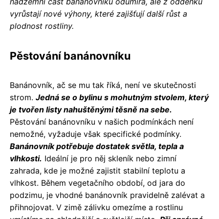
nadzemní část banánovníku odumírá, ale z oddenku
vyrůstají nové výhony, které zajišťují další růst a
plodnost rostliny.
Pěstování banánovníku
Banánovník, ač se mu tak říká, není ve skutečnosti
strom.
Jedná se o bylinu s mohutným stvolem, který
je tvořen listy nahuštěnými těsně na sebe.
Pěstování banánovníku v našich podmínkách není
nemožné, vyžaduje však specifické podmínky.
Banánovník potřebuje dostatek světla, tepla a
vlhkosti.
Ideální je pro něj skleník nebo zimní
zahrada, kde je možné zajistit stabilní teplotu a
vlhkost. Během vegetačního období, od jara do
podzimu, je vhodné banánovník pravidelně zalévat a
přihnojovat. V zimě zálivku omezíme a rostlinu