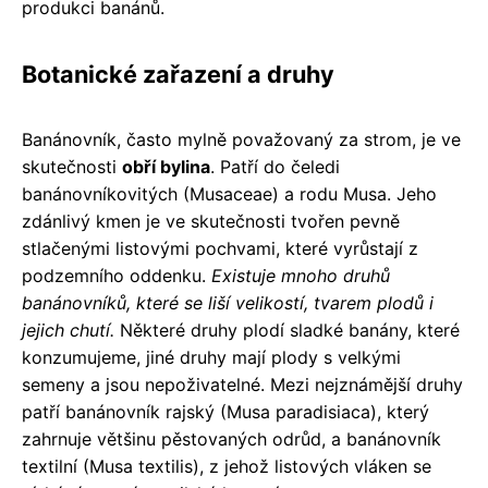
produkci banánů.
Botanické zařazení a druhy
Banánovník, často mylně považovaný za strom, je ve
skutečnosti
obří bylina
. Patří do čeledi
banánovníkovitých (Musaceae) a rodu Musa. Jeho
zdánlivý kmen je ve skutečnosti tvořen pevně
stlačenými listovými pochvami, které vyrůstají z
podzemního oddenku.
Existuje mnoho druhů
banánovníků, které se liší velikostí, tvarem plodů i
jejich chutí.
Některé druhy plodí sladké banány, které
konzumujeme, jiné druhy mají plody s velkými
semeny a jsou nepoživatelné. Mezi nejznámější druhy
patří banánovník rajský (Musa paradisiaca), který
zahrnuje většinu pěstovaných odrůd, a banánovník
textilní (Musa textilis), z jehož listových vláken se