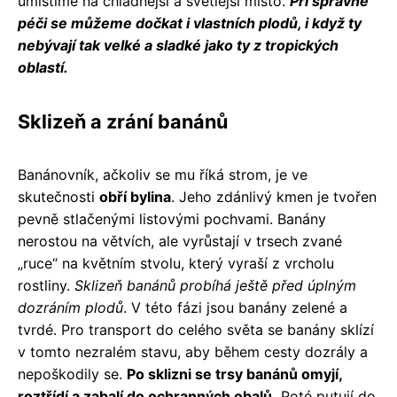
umístíme na chladnější a světlejší místo.
Při správné
péči se můžeme dočkat i vlastních plodů, i když ty
nebývají tak velké a sladké jako ty z tropických
oblastí.
Sklizeň a zrání banánů
Banánovník, ačkoliv se mu říká strom, je ve
skutečnosti
obří bylina
. Jeho zdánlivý kmen je tvořen
pevně stlačenými listovými pochvami. Banány
nerostou na větvích, ale vyrůstají v trsech zvané
„ruce“ na květním stvolu, který vyraší z vrcholu
rostliny.
Sklizeň banánů probíhá ještě před úplným
dozráním plodů
. V této fázi jsou banány zelené a
tvrdé. Pro transport do celého světa se banány sklízí
v tomto nezralém stavu, aby během cesty dozrály a
nepoškodily se.
Po sklizni se trsy banánů omyjí,
roztřídí a zabalí do ochranných obalů.
Poté putují do