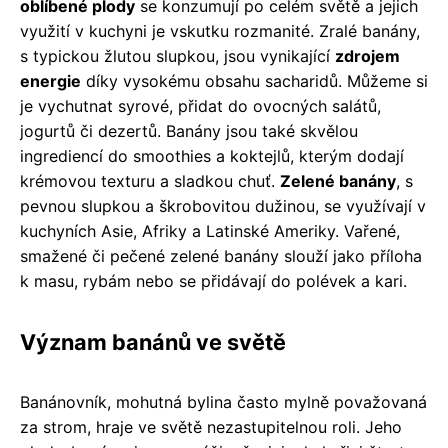
oblíbené plody
se konzumují po celém světě a jejich
využití v kuchyni je vskutku rozmanité. Zralé banány,
s typickou žlutou slupkou, jsou vynikající
zdrojem
energie
díky vysokému obsahu sacharidů. Můžeme si
je vychutnat syrové, přidat do ovocných salátů,
jogurtů či dezertů. Banány jsou také skvělou
ingrediencí do smoothies a koktejlů, kterým dodají
krémovou texturu a sladkou chuť.
Zelené banány
, s
pevnou slupkou a škrobovitou dužinou, se využívají v
kuchyních Asie, Afriky a Latinské Ameriky. Vařené,
smažené či pečené zelené banány slouží jako příloha
k masu, rybám nebo se přidávají do polévek a kari.
Význam banánů ve světě
Banánovník, mohutná bylina často mylně považovaná
za strom, hraje ve světě nezastupitelnou roli. Jeho