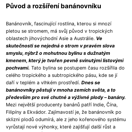
Původ a rozšíření banánovníku
Banánovník, fascinující rostlina, kterou si mnozí
pletou se stromem, má svůj původ v tropických
oblastech jihovýchodní Asie a Austrálie.
Ve
skutečnosti se nejedná o strom v pravém slova
smyslu, nýbrž o mohutnou bylinu s dužnatým
kmenem, který je tvořen pevně svinutými listovými
pochvami.
Tato bylina se postupem času rozšířila do
celého tropického a subtropického pásu, kde se jí
daří v teplém a vlhkém prostředí.
Dnes se
banánovníky pěstují v mnoha zemích světa, a to
především pro své chutné a výživné plody – banány.
Mezi největší producenty banánů patří Indie, Čína,
Filipíny a Ekvádor. Zajímavostí je, že banánovník po
sklizni plodů odumírá, ale z jeho kořenového systému
vyrůstají nové výhonky, které zajišťují další růst a