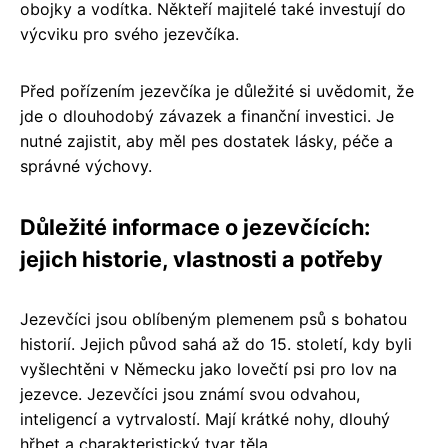
obojky a vodítka. Někteří majitelé také investují do
výcviku pro svého jezevčíka.
Před pořízením jezevčíka je důležité si uvědomit, že
jde o dlouhodobý závazek a finanční investici. Je
nutné zajistit, aby měl pes dostatek lásky, péče a
správné výchovy.
Důležité informace o jezevčících:
jejich historie, vlastnosti a potřeby
Jezevčíci jsou oblíbeným plemenem psů s bohatou
historií. Jejich původ sahá až do 15. století, kdy byli
vyšlechtěni v Německu jako lovečtí psi pro lov na
jezevce. Jezevčíci jsou známí svou odvahou,
inteligencí a vytrvalostí. Mají krátké nohy, dlouhý
hřbet a charakteristický tvar těla.