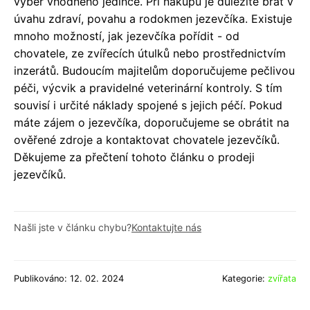
výběr vhodného jedince. Při nákupu je důležité brát v
úvahu zdraví, povahu a rodokmen jezevčíka. Existuje
mnoho možností, jak jezevčíka pořídit - od
chovatele, ze zvířecích útulků nebo prostřednictvím
inzerátů. Budoucím majitelům doporučujeme pečlivou
péči, výcvik a pravidelné veterinární kontroly. S tím
souvisí i určité náklady spojené s jejich péčí. Pokud
máte zájem o jezevčíka, doporučujeme se obrátit na
ověřené zdroje a kontaktovat chovatele jezevčíků.
Děkujeme za přečtení tohoto článku o prodeji
jezevčíků.
Našli jste v článku chybu?
Kontaktujte nás
Publikováno: 12. 02. 2024
Kategorie:
zvířata