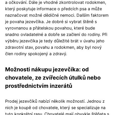
a očkování. Dále je vhodné zkontrolovat rodokmen,
který poskytuje informace o předcích psa a může
naznačovat možné dědičné nemoci. Dalším faktorem
je povaha jezevčíka. Je dobré si vybrat štěně s
vyrovnanou a přátelskou povahou, které bude
snadno ovladatelné a dobře se začlení do rodiny. Při
výběru jezevčíka je tedy důležité brát v úvahu jeho
zdravotní stav, povahu a rodokmen, aby byl nový
člen rodiny spokojený a zdravý.
Možnosti nákupu jezevčíka: od
chovatele, ze zvířecích útulků nebo
prostřednictvím inzerátů
Prodej jezevčíků nabízí několik možností. Jednou z
nich je koupě od chovatele, který se specializuje na
tuto konkrétní rasu. Chovatelé mají obvykle štěňata s