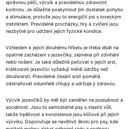
správnou péči, výcvik a pravidelnou zdravotní
kontrolu. Je důležité poskytnout jim dostatek pohybu
a stimulace, protože jsou to energičtí psi s loveckým
instinktem. Pravidelné procházky, hry a cvičení jsou
nezbytné pro udržení jejich fyzické kondice.
Vzhledem k jejich dlouhému hřbetu je třeba dbát na
opatrné zacházení s jezevčíky, zejména při zdvihání
nebo nošení. Je také důležité pečovat o jejich srst,
krátkosrstí jezevčíci vyžadují méně údržby než
dlouhosrstí. Pravidelné česání srsti pomáhá
odstraňovat odumřelé chlupy a udržuje ji zdravou.
Výcvik jezevčíků by měl být zaměřen na poslušnost a
sociálnost. Jsou to samostatné psy s vlastní vůlí,
takže trpělivost a konzistence jsou klíčové při jejich
výcviku. Doporučuje se navštívit školu pro psy, kde
majitelé mohou získat odborné rady a podporu.