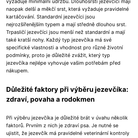
vyžaduje minimální údržbu. Dlouhosrstí jezevčíci mají
naopak delší a měkčí srst, která vyžaduje pravidelné
kartáčování. Standardní jezevčíci jsou
nejrozšířenějším typem a mají středně dlouhou srst.
Trpasličí jezevčíci jsou menší než standardní a mají
také kratší nohy. Každý typ jezevčíka má své
specifické vlastnosti a vhodnost pro různé životní
podmínky, proto je důležité zvážit, který typ
jezevčíka nejlépe vyhovuje vašim potřebám před
nákupem.
Důležité faktory při výběru jezevčíka:
zdraví, povaha a rodokmen
Při výběru jezevčíka je důležité brát v úvahu několik
faktorů. Prvním z nich je zdraví psa. Je nutné se
ujistit, že jezevčík má pravidelné veterinární kontroly