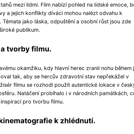
tahů mezi lidmi. Film nabízí pohled na lidské emoce, b
vy a jejich konflikty diváci mohou nalézt odvahu k
. Témata jako láska, odpuštění a osobní růst jsou zde
 široké publikum.
a tvorby filmu.
mavému okamžiku, kdy hlavní herec zranil nohu během 
oval tak, aby se hercův zdravotní stav nepřekážel v
ežisér filmu se rozhodl použít autentické lokace v čes
osféru. Natáčení probíhalo i v národních památkách, c
nspirací pro tvorbu filmu.
inematografie k zhlédnutí.