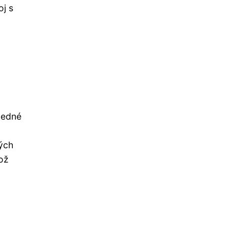
oj s
jedné
kých
ož