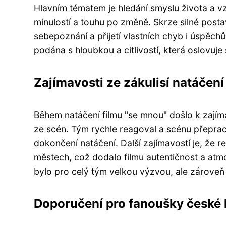
Hlavním tématem je hledání smyslu života a vz
minulostí a touhu po změně. Skrze silné posta
sebepoznání a přijetí vlastních chyb i úspěchů
podána s hloubkou a citlivostí, která oslovuje
Zajímavosti ze zákulisí natáčení 
Během natáčení filmu "se mnou" došlo k zají
ze scén. Tým rychle reagoval a scénu přeprac
dokončení natáčení. Další zajímavostí je, že r
městech, což dodalo filmu autentičnost a atm
bylo pro celý tým velkou výzvou, ale zároveň i
Doporučení pro fanoušky české k