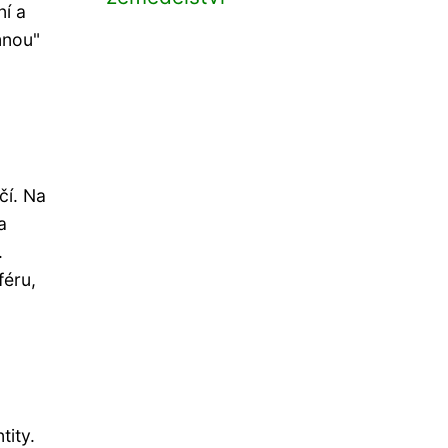
ní a
mnou"
čí. Na
a
.
féru,
tity.