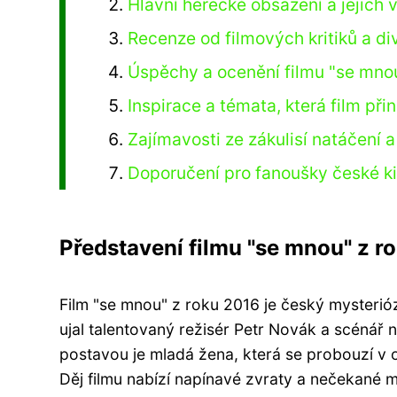
Hlavní herecké obsazení a jejich 
Recenze od filmových kritiků a di
Úspěchy a ocenění filmu "se mnou
Inspirace a témata, která film při
Zajímavosti ze zákulisí natáčení a
Doporučení pro fanoušky české ki
Představení filmu "se mnou" z r
Film "se mnou" z roku 2016 je český mysteriózn
ujal talentovaný režisér Petr Novák a scénář
postavou je mladá žena, která se probouzí v 
Děj filmu nabízí napínavé zvraty a nečekané 