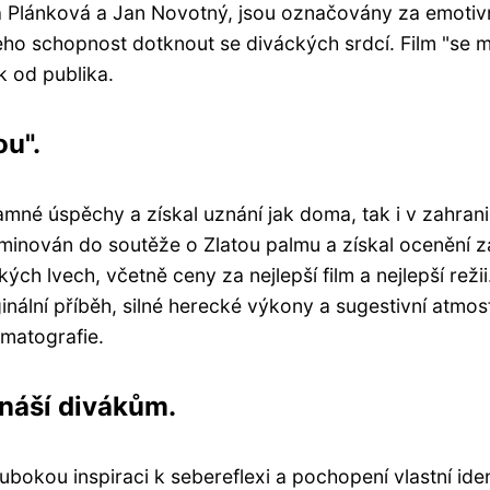
a Plánková a Jan Novotný, jsou označovány za emotiv
jeho schopnost dotknout se diváckých srdcí. Film "se 
ak od publika.
ou".
né úspěchy a získal uznání jak doma, tak i v zahrani
ominován do soutěže o Zlatou palmu a získal ocenění z
ých lvech, včetně ceny za nejlepší film a nejlepší režii
riginální příběh, silné herecké výkony a sugestivní atmos
ematografie.
ináší divákům.
bokou inspiraci k sebereflexi a pochopení vlastní iden