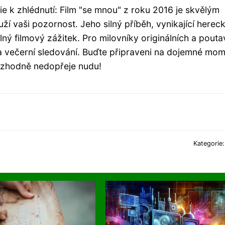
 k zhlédnutí: Film "se mnou" z roku 2016 je skvělým
uží vaši pozornost. Jeho silný příběh, vynikající herec
ný filmový zážitek. Pro milovníky originálních a pout
na večerní sledování. Buďte připraveni na dojemné mom
rozhodně nedopřeje nudu!
Kategorie