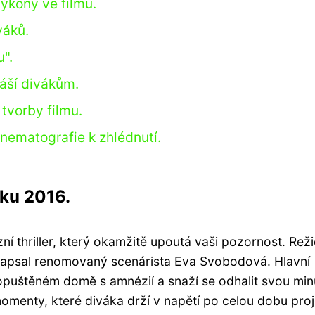
výkony ve filmu.
váků.
".
náší divákům.
 tvorby filmu.
nematografie k zhlédnutí.
oku 2016.
í thriller, který okamžitě upoutá vaši pozornost. Reži
 napsal renomovaný scenárista Eva Svobodová. Hlavní
opuštěném domě s amnézií a snaží se odhalit svou min
momenty, které diváka drží v napětí po celou dobu pro