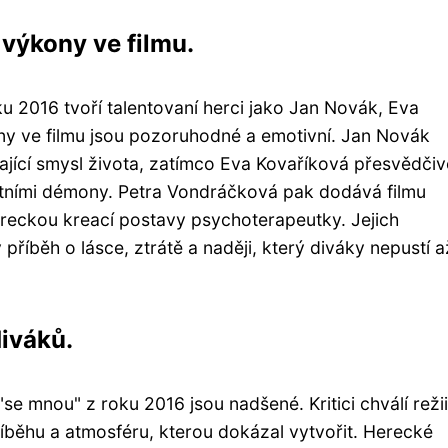
 výkony ve filmu.
u 2016 tvoří talentovaní herci jako Jan Novák, Eva
ny ve filmu jsou pozoruhodné a emotivní. Jan Novák
dající smysl života, zatímco Eva Kovaříková přesvědčiv
vlastními démony. Petra Vondráčková pak dodává filmu
reckou kreací postavy psychoterapeutky. Jejich
říběh o lásce, ztrátě a naději, který diváky nepustí 
diváků.
"se mnou" z roku 2016 jsou nadšené. Kritici chválí režii
íběhu a atmosféru, kterou dokázal vytvořit. Herecké