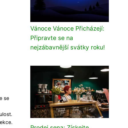
Vánoce Vánoce Přicházejí:
Připravte se na
nejzábavnější svátky roku!
e se
ulost.
jekce.
Prodej sena: Získejte