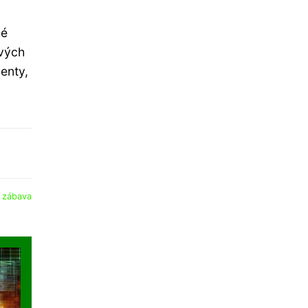
ké
avých
enty,
:
zábava