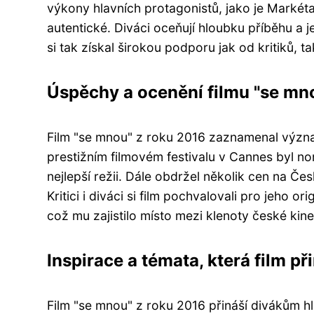
výkony hlavních protagonistů, jako je Markét
autentické. Diváci oceňují hloubku příběhu a 
si tak získal širokou podporu jak od kritiků, t
Úspěchy a ocenění filmu "se mn
Film "se mnou" z roku 2016 zaznamenal význam
prestižním filmovém festivalu v Cannes byl n
nejlepší režii. Dále obdržel několik cen na Česk
Kritici i diváci si film pochvalovali pro jeho o
což mu zajistilo místo mezi klenoty české kin
Inspirace a témata, která film př
Film "se mnou" z roku 2016 přináší divákům hlu