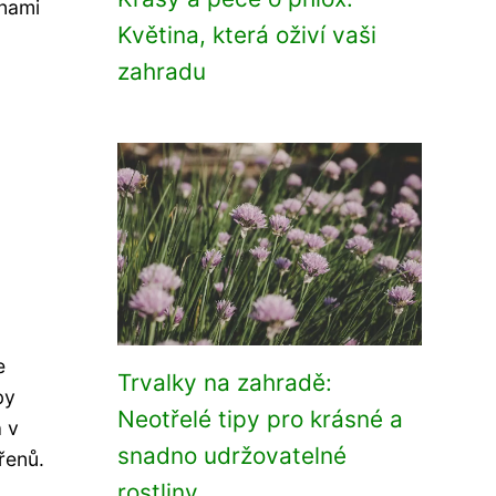
inami
Květina, která oživí vaši
zahradu
e
Trvalky na zahradě:
by
Neotřelé tipy pro krásné a
 v
snadno udržovatelné
řenů.
rostliny