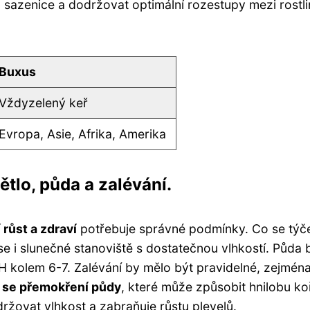
 sazenice a dodržovat optimální rozestupy mezi rostl
Buxus
Vždyzelený keř
Evropa, Asie, Afrika, Amerika
tlo, půda a zalévání.
 růst a zdraví
potřebuje správné podmínky. Co se týč
ese i slunečné stanoviště s dostatečnou vlhkostí. Půda 
H kolem 6-7. Zalévání by mělo být pravidelné, zejména
 se přemokření půdy
, které může způsobit hnilobu ko
žovat vlhkost a zabraňuje růstu plevelů.