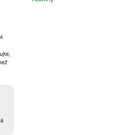
at
ujte,
než
vá