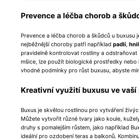
Prevence a léčba chorob a škůd
Prevence a léčba chorob a škůdců u buxusu je
nejběžnější choroby patří například
padlí
,
hni
pravidelně kontrolovat rostliny a odstraňovat
mšice, lze použít biologické prostředky nebo i
vhodné podmínky pro růst buxusu, abyste mini
Kreativní využití buxusu ve vaší 
Buxus je skvělou rostlinou pro vytváření živý
Můžete vytvořit různé tvary jako koule, kuž
druhy s pomalejším růstem, jako například Bux
ideální pro ozdobení teras a balkonů. Kombinuj