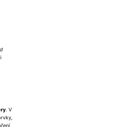
ed
i
ery
. V
prvky,
oření