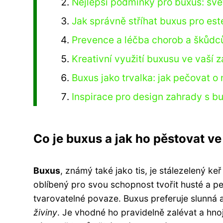
Nejlepší podmínky pro buxus: svět
Jak správně stříhat buxus pro est
Prevence a léčba chorob a škůdc
Kreativní využití buxusu ve vaší z
Buxus jako trvalka: jak pečovat o 
Inspirace pro design zahrady s bu
Co je buxus a jak ho pěstovat v
Buxus
, známý také jako tis, je stálezelený keř
oblíbený pro svou schopnost tvořit husté a 
tvarovatelné povaze. Buxus preferuje slunná a
živiny
. Je vhodné ho pravidelně zalévat a hnojit