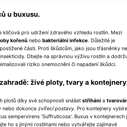
ců u buxusu.
 klíčová pro udržení zdravého vzhledu rostlin. Mezi
loby kořenů
nebo
bakteriální infekce
. Důležité je
 postižené části. Proti škůdcům, jako jsou třásněnky n
nsekticidy. Dbejte na správnou výživu rostlin a dodržu
malizovali riziko onemocnění či napadení škůdci.
zahradě: živé ploty, tvary a kontejnery
ch plotů díky své schopnosti snášet
stříhání
a
tvarován
ely nebo dokonce
zvířecí postavy
. Pro kontejnery vybíre
us sempervirens 'Suffruticosa'. Buxus v kontejnerech 
te ho s jinými rostlinami nebo vytvářejte zajímavé