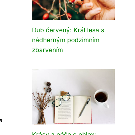
Dub červený: Král lesa s
nádherným podzimním
zbarvením
a
Krásy a péče o phlox: