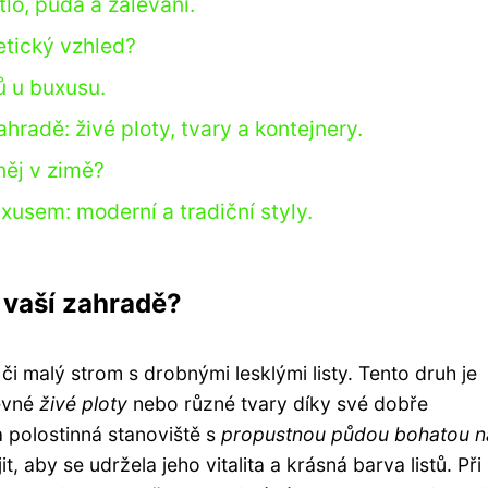
lo, půda a zalévání.
etický vzhled?
ů u buxusu.
ahradě: živé ploty, tvary a kontejnery.
něj v zimě?
xusem: moderní a tradiční styly.
e vaší zahradě?
 či malý strom s drobnými lesklými listy. Tento druh je
pevné
živé ploty
nebo různé tvary díky své dobře
 polostinná stanoviště s
propustnou půdou bohatou n
, aby se udržela jeho vitalita a krásná barva listů. Při