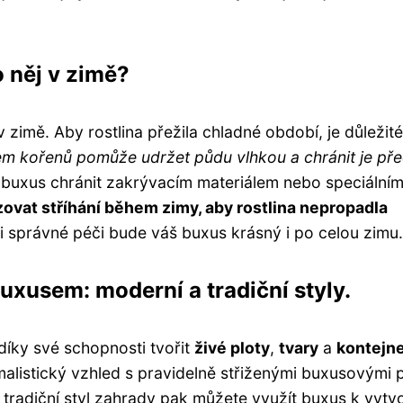
o něj v zimě?
v zimě. Aby rostlina přežila chladné období, je důležité
em kořenů pomůže udržet půdu vlhkou a chránit je př
buxus chránit zakrývacím materiálem nebo speciálním
zovat stříhání během zimy, aby rostlina nepropadla
i správné péči bude váš buxus krásný i po celou zimu.
uxusem: moderní a tradiční styly.
 díky své schopnosti tvořit
živé ploty
,
tvary
a
kontejn
alistický vzhled s pravidelně střiženými buxusovými 
o tradiční styl zahrady pak můžete využít buxus k vytv