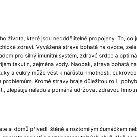
ho života, které jsou neoddělitelně propojeny. To, co j
chické zdraví. Vyvážená strava bohatá na ovoce, zele
ladem pro silný imunitní systém, zdravé srdce a optimá
příjem tekutin, zejména vody. Naopak, strava bohatá na
uky a cukry může vést k nárůstu hmotnosti, cukrovce
problémům. Kromě stravy hraje důležitou roli i pohyb
kosti, zlepšuje náladu a pomáhá udržovat zdravou hmotn
 jste si domů přivedli štěně s roztomilým čumáčkem ne