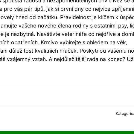
 spousta radosti a nezapomenutelných chvil. Než se a
ro vás pár tipů, jak si první dny co nejvíce zpříjemni
povely hned od začátku. Pravidelnost je klíčem k úspě
amujte vašeho nového člena rodiny s ostatními psy, lid
če je nezbytná. Navštivte veterináře co nejdříve a dom
ních opatřeních. Krmivo vybírejte s ohledem na věk,
 ani důležitost kvalitních hraček. Poskytnou vašemu 
váš vzájemný vztah. A nejdůležitější rada na konec? Už
Kategorie