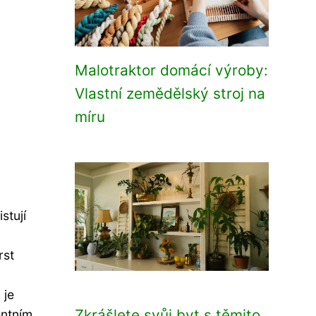
Malotraktor domácí výroby:
Vlastní zemědělský stroj na
míru
stují
rst
 je
Zkrášlete svůj byt s těmito
entním