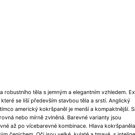
a robustního těla s jemným a elegantním vzhledem. Exi
které se liší především stavbou těla a srstí. Anglický
atímco americký kokršpaněl je menší a kompaktnější. S
rovná nebo mírně zvlněná. Barevné varianty jsou
vné až po vícebarevné kombinace. Hlava kokršpaněla
m čenichem. Oči jsou velké, kulaté a tmavé, s intelig