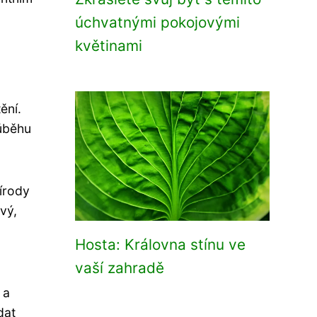
úchvatnými pokojovými
květinami
ění.
růběhu
írody
vý,
Hosta: Královna stínu ve
vaší zahradě
 a
dat