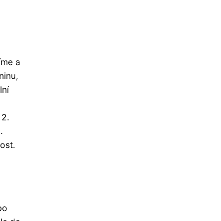
íme a
ninu,
lní
 2.
.
ost.
bo