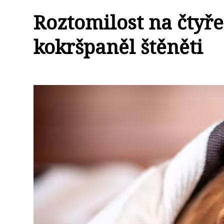
Roztomilost na čtyře
kokršpaněl štěněti