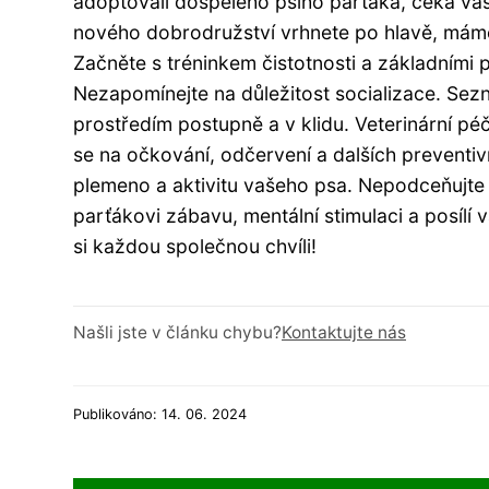
adoptovali dospělého psího parťáka, čeká vás
nového dobrodružství vrhnete po hlavě, máme p
Začněte s tréninkem čistotnosti a základními 
Nezapomínejte na důležitost socializace. Sezn
prostředím postupně a v klidu. Veterinární pé
se na očkování, odčervení a dalších preventiv
plemeno a aktivitu vašeho psa. Nepodceňujte
parťákovi zábavu, mentální stimulaci a posílí 
si každou společnou chvíli!
Našli jste v článku chybu?
Kontaktujte nás
Publikováno: 14. 06. 2024