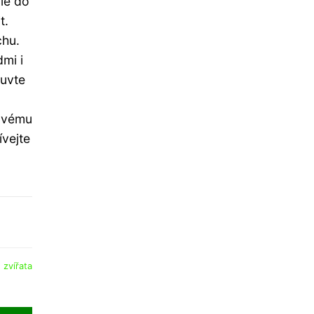
le do
t.
chu.
mi i
luvte
novému
ívejte
:
zvířata