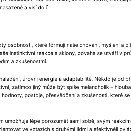
nasazené a visí dolů.
 osobnosti, které formují naše chování, myšlení a cít
še instinktivní reakce a sklony, povaha se utváří v p
ředím a zkušenostmi.
adění, úrovni energie a adaptabilitě. Někdo je od př
ivní, zatímco jiný může být spíše melancholik – hlouba
e hodnoty, postoje, přesvědčení a zkušenosti, které se
m umožňuje lépe porozumět sami sobě, svým reakcím
ntovat ve vztazích s druhými lidmi a efektivněji zvlá