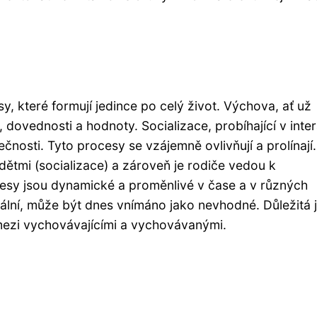
y, které formují jedince po celý život. Výchova, ať už
, dovednosti a hodnoty. Socializace, probíhající v inte
čnosti. Tyto procesy se vzájemně ovlivňují a prolínají.
i dětmi (socializace) a zároveň je rodiče vedou k
cesy jsou dynamické a proměnlivé v čase a v různých
lní, může být dnes vnímáno jako nevhodné. Důležitá 
ezi vychovávajícími a vychovávanými.