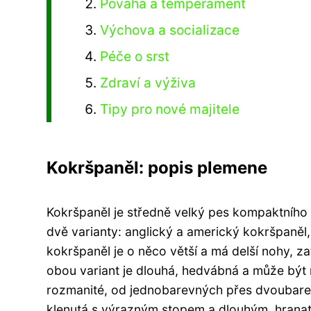
Povaha a temperament
Výchova a socializace
Péče o srst
Zdraví a výživa
Tipy pro nové majitele
Kokršpaněl: popis plemene
Kokršpaněl je středně velký pes kompaktního 
dvě varianty: anglický a americký kokršpaněl, 
kokršpaněl je o něco větší a má delší nohy, z
obou variant je dlouhá, hedvábná a může být 
rozmanité, od jednobarevných přes dvoubare
klenutá s výrazným stopem a dlouhým, hranatý