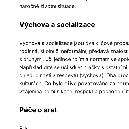
náročné životní situace.
Výchova a socializace
Výchova a socializace jsou dva klíčové proces
rodinná, školní či neformální, předává znalosti
s druhými, učí jedince rolím a normám ve spole
Například dítě se učí sdílet hračky s ostatním
ohleduplnosti a respektu (výchova). Oba pro
kulturách. Co bylo dříve považováno za normá
vzájemná komunikace, respekt a pochopení m
Péče o srst
Pra