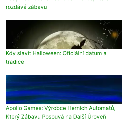
rozdává zábavu
Kdy slavit Halloween: Oficiální datum a
tradice
Apollo Games: Výrobce Herních Automatů,
Který Zábavu Posouvá na Další Úroveň