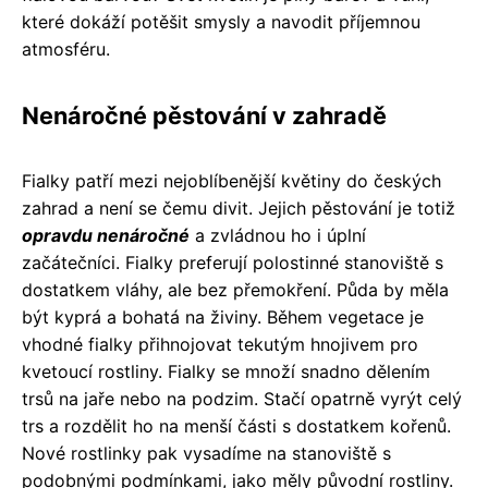
které dokáží potěšit smysly a navodit příjemnou
atmosféru.
Nenáročné pěstování v zahradě
Fialky patří mezi nejoblíbenější květiny do českých
zahrad a není se čemu divit. Jejich pěstování je totiž
opravdu nenáročné
a zvládnou ho i úplní
začátečníci. Fialky preferují polostinné stanoviště s
dostatkem vláhy, ale bez přemokření. Půda by měla
být kyprá a bohatá na živiny. Během vegetace je
vhodné fialky přihnojovat tekutým hnojivem pro
kvetoucí rostliny. Fialky se množí snadno dělením
trsů na jaře nebo na podzim. Stačí opatrně vyrýt celý
trs a rozdělit ho na menší části s dostatkem kořenů.
Nové rostlinky pak vysadíme na stanoviště s
podobnými podmínkami, jako měly původní rostliny.