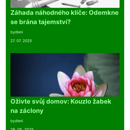
Záhada náhodného klíče: Odemkne
se brána tajemství?
bydlení
27. 07. 2025
Oživte svůj domov: Kouzlo žabek
na záclony
bydlení
28. 05. 2025