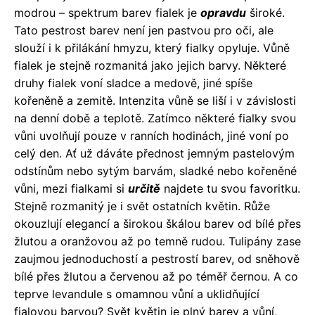
modrou – spektrum barev fialek je
opravdu
široké.
Tato pestrost barev není jen pastvou pro oči, ale
slouží i k přilákání hmyzu, který fialky opyluje. Vůně
fialek je stejně rozmanitá jako jejich barvy. Některé
druhy fialek voní sladce a medově, jiné spíše
kořeněně a zemitě. Intenzita vůně se liší i v závislosti
na denní době a teplotě. Zatímco některé fialky svou
vůni uvolňují pouze v ranních hodinách, jiné voní po
celý den. Ať už dáváte přednost jemným pastelovým
odstínům nebo sytým barvám, sladké nebo kořeněné
vůni, mezi fialkami si
určitě
najdete tu svou favoritku.
Stejně rozmanitý je i svět ostatních květin. Růže
okouzlují elegancí a širokou škálou barev od bílé přes
žlutou a oranžovou až po temně rudou. Tulipány zase
zaujmou jednoduchostí a pestrostí barev, od sněhově
bílé přes žlutou a červenou až po téměř černou. A co
teprve levandule s omamnou vůní a uklidňující
fialovou barvou? Svět květin je plný barev a vůní,