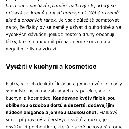
kosmetice nachází uplatnění fialkový olej, který se
přidává do krémů a mastí určených k léčbě ekzémů,
akné a drobných ranek.
Je však důležité pamatovat
na to, že fialky by se neměly užívat dlouhodobě a ve
vysokých dávkách, jelikož některé druhy obsahují
látky, které mohou mít při nadměrné konzumaci
negativní vliv na zdraví.
Využití v kuchyni a kosmetice
Fialky, s jejich delikátní krásou a jemnou vůní, si našly
své místo nejen na zahradách a v parcích, ale i v
kuchyni a kosmetice.
Kandované květy fialek jsou
oblíbenou ozdobou dortů a dezertů, dodávají jim
nádech elegance a jemnou sladkou chuť.
Fialkový
sirup, připravený z čerstvých květů a cukru, je
osvěžující pochoutkou, která v sobě uchovává aroma