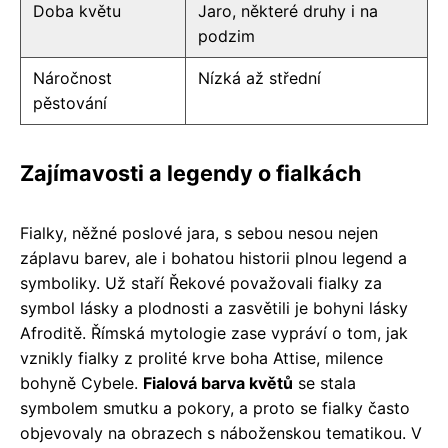
Doba květu
Jaro, některé druhy i na
podzim
Náročnost
Nízká až střední
pěstování
Zajímavosti a legendy o fialkách
Fialky, něžné poslové jara, s sebou nesou nejen
záplavu barev, ale i bohatou historii plnou legend a
symboliky. Už staří Řekové považovali fialky za
symbol lásky a plodnosti a zasvětili je bohyni lásky
Afroditě. Římská mytologie zase vypráví o tom, jak
vznikly fialky z prolité krve boha Attise, milence
bohyně Cybele.
Fialová barva květů
se stala
symbolem smutku a pokory, a proto se fialky často
objevovaly na obrazech s náboženskou tematikou. V