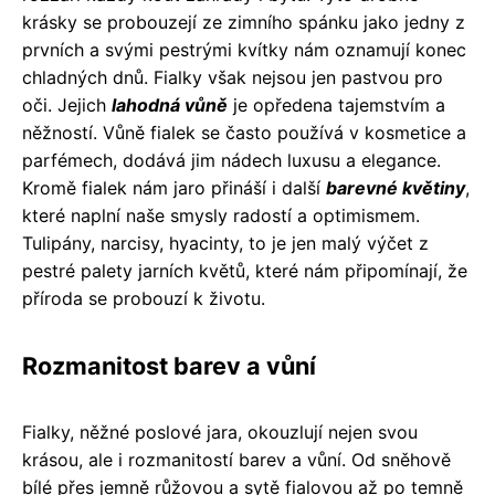
krásky se probouzejí ze zimního spánku jako jedny z
prvních a svými pestrými kvítky nám oznamují konec
chladných dnů. Fialky však nejsou jen pastvou pro
oči. Jejich
lahodná vůně
je opředena tajemstvím a
něžností. Vůně fialek se často používá v kosmetice a
parfémech, dodává jim nádech luxusu a elegance.
Kromě fialek nám jaro přináší i další
barevné květiny
,
které naplní naše smysly radostí a optimismem.
Tulipány, narcisy, hyacinty, to je jen malý výčet z
pestré palety jarních květů, které nám připomínají, že
příroda se probouzí k životu.
Rozmanitost barev a vůní
Fialky, něžné poslové jara, okouzlují nejen svou
krásou, ale i rozmanitostí barev a vůní. Od sněhově
bílé přes jemně růžovou a sytě fialovou až po temně