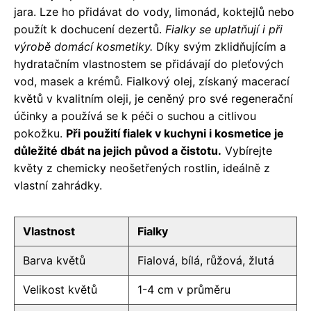
jara. Lze ho přidávat do vody, limonád, koktejlů nebo
použít k dochucení dezertů.
Fialky se uplatňují i při
výrobě domácí kosmetiky.
Díky svým zklidňujícím a
hydratačním vlastnostem se přidávají do pleťových
vod, masek a krémů. Fialkový olej, získaný macerací
květů v kvalitním oleji, je ceněný pro své regenerační
účinky a používá se k péči o suchou a citlivou
pokožku.
Při použití fialek v kuchyni i kosmetice je
důležité dbát na jejich původ a čistotu.
Vybírejte
květy z chemicky neošetřených rostlin, ideálně z
vlastní zahrádky.
Vlastnost
Fialky
Barva květů
Fialová, bílá, růžová, žlutá
Velikost květů
1-4 cm v průměru