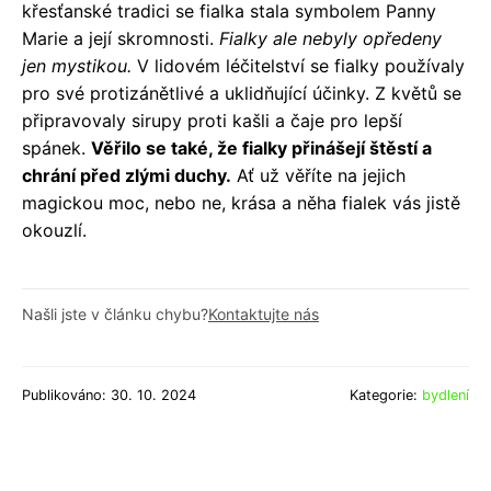
křesťanské tradici se fialka stala symbolem Panny
Marie a její skromnosti.
Fialky ale nebyly opředeny
jen mystikou.
V lidovém léčitelství se fialky používaly
pro své protizánětlivé a uklidňující účinky. Z květů se
připravovaly sirupy proti kašli a čaje pro lepší
spánek.
Věřilo se také, že fialky přinášejí štěstí a
chrání před zlými duchy.
Ať už věříte na jejich
magickou moc, nebo ne, krása a něha fialek vás jistě
okouzlí.
Našli jste v článku chybu?
Kontaktujte nás
Publikováno: 30. 10. 2024
Kategorie:
bydlení