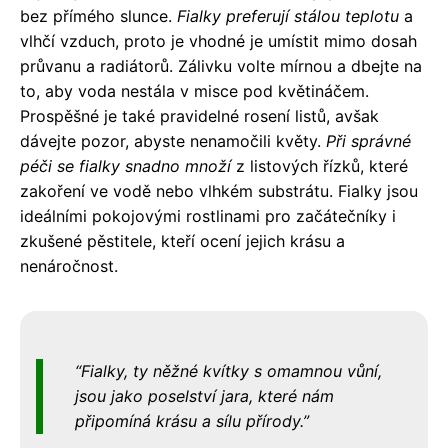
bez přímého slunce.
Fialky preferují stálou teplotu
a
vlhčí vzduch, proto je vhodné je umístit mimo dosah
průvanu a radiátorů. Zálivku volte mírnou a dbejte na
to, aby voda nestála v misce pod květináčem.
Prospěšné je také pravidelné rosení listů, avšak
dávejte pozor, abyste nenamočili květy.
Při správné
péči se fialky snadno množí
z listových řízků, které
zakoření ve vodě nebo vlhkém substrátu. Fialky jsou
ideálními pokojovými rostlinami pro začátečníky i
zkušené pěstitele, kteří ocení jejich krásu a
nenáročnost.
Fialky, ty něžné kvítky s omamnou vůní,
jsou jako poselství jara, které nám
připomíná krásu a sílu přírody.