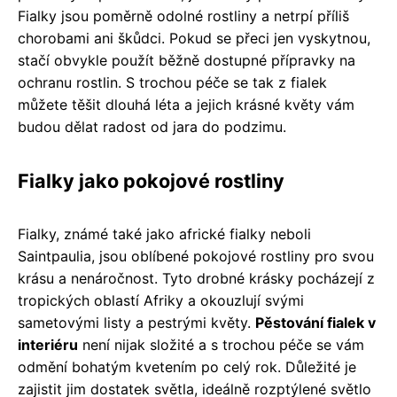
Fialky jsou poměrně odolné rostliny a netrpí příliš
chorobami ani škůdci. Pokud se přeci jen vyskytnou,
stačí obvykle použít běžně dostupné přípravky na
ochranu rostlin. S trochou péče se tak z fialek
můžete těšit dlouhá léta a jejich krásné květy vám
budou dělat radost od jara do podzimu.
Fialky jako pokojové rostliny
Fialky, známé také jako africké fialky neboli
Saintpaulia, jsou oblíbené pokojové rostliny pro svou
krásu a nenáročnost. Tyto drobné krásky pocházejí z
tropických oblastí Afriky a okouzlují svými
sametovými listy a pestrými květy.
Pěstování fialek v
interiéru
není nijak složité a s trochou péče se vám
odmění bohatým kvetením po celý rok. Důležité je
zajistit jim dostatek světla, ideálně rozptýlené světlo