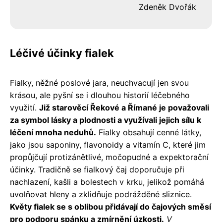
Zdeněk Dvořák
Léčivé účinky fialek
Fialky, něžné poslové jara, neuchvacují jen svou
krásou, ale pyšní se i dlouhou historií léčebného
využití.
Již starověcí Řekové a Římané je považovali
za symbol lásky a plodnosti a využívali jejich sílu k
léčení mnoha neduhů.
Fialky obsahují cenné látky,
jako jsou saponiny, flavonoidy a vitamín C, které jim
propůjčují protizánětlivé, močopudné a expektorační
účinky. Tradičně se fialkový čaj doporučuje při
nachlazení, kašli a bolestech v krku, jelikož pomáhá
uvolňovat hleny a zklidňuje podrážděné sliznice.
Květy fialek se s oblibou přidávají do čajových směsí
pro podporu spánku a zmírnění úzkosti.
V