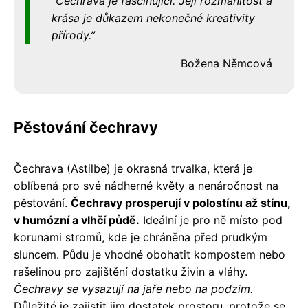
Čechrava je fascinující. Její rozmanitost a
krása je důkazem nekonečné kreativity
přírody.
Božena Němcová
Pěstování čechravy
Čechrava (Astilbe) je okrasná trvalka, která je
oblíbená pro své nádherné květy a nenáročnost na
pěstování.
Čechravy prosperují v polostínu až stínu,
v humózní a vlhčí půdě.
Ideální je pro ně místo pod
korunami stromů, kde je chráněna před prudkým
sluncem. Půdu je vhodné obohatit kompostem nebo
rašelinou pro zajištění dostatku živin a vláhy.
Čechravy se vysazují na jaře nebo na podzim.
Důležité je zajistit jim dostatek prostoru, protože se