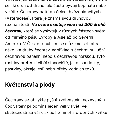
se liší druh od druhu, ale často bývají kopinaté nebo
vejčité. Čechravy patří do čeledi hvězdnicovitých
(Asteraceae), která je známá svou druhovou
rozmanitostí.
Na světě existuje více než 200 druhů
čechrav
, které se vyskytují v různých částech světa,
od mírného pásu Evropy a Asie až po Severní
Ameriku. V České republice se můžeme setkat s
několika druhy čechrav, například s čechravou luční,
čechravou bahenní nebo s čechravou horskou. Tyto
rostliny preferují vlhčí stanoviště, jako jsou louky,
pastviny, okraje lesů nebo břehy vodních toků.
Květenství a plody
Čechravy se obvykle pyšní květenstvím nazývaným
úbor, který připomíná jeden velký květ. Ve
skutečnosti se však skládá z mnoha drobných kvítků