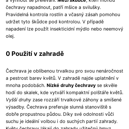
a vyhnout se přelévání.
Mezi škůdce
, kteří mohou
čechravy napadnout, patří mšice a svilušky.
Pravidelná kontrola rostlin a včasný zásah pomohou
udržet tyto škůdce pod kontrolou. V případě
napadení lze použít insekticidní mýdlo nebo neemový
olej.
0 Použití v zahradě
Čechrava je oblíbenou trvalkou pro svou nenáročnost
a pestrost barev květů. V zahradě najde uplatnění v
mnoha podobách.
Nízké druhy čechravy
se skvěle
hodí do skalek, kde vytváří kompaktní polštáře květů.
Vyšší druhy
zase rozzáří trvalkové záhony a smíšené
výsadby. Čechrava preferuje slunná stanoviště s
dobře propustnou půdou. Díky své odolnosti vůči
suchu je ideální volbou i do suchých partií zahrady.
Květy čechravy lákají do zahrady užitečný hmyz,