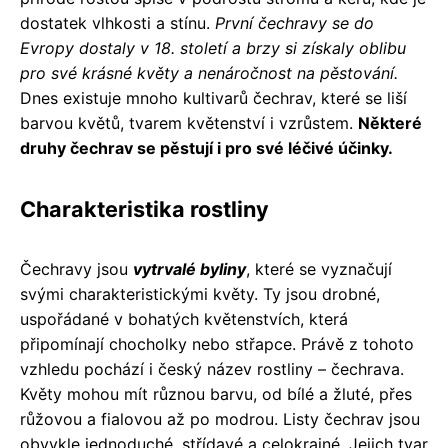
dostatek vlhkosti a stínu.
První čechravy se do
Evropy dostaly v 18. století a brzy si získaly oblibu
pro své krásné květy a nenáročnost na pěstování.
Dnes existuje mnoho kultivarů čechrav, které se liší
barvou květů, tvarem květenství i vzrůstem.
Některé
druhy čechrav se pěstují i pro své léčivé účinky.
Charakteristika rostliny
Čechravy jsou
vytrvalé byliny
, které se vyznačují
svými charakteristickými květy. Ty jsou drobné,
uspořádané v bohatých květenstvích, která
připomínají chocholky nebo střapce. Právě z tohoto
vzhledu pochází i český název rostliny – čechrava.
Květy mohou mít různou barvu, od bílé a žluté, přes
růžovou a fialovou až po modrou. Listy čechrav jsou
obvykle jednoduché, střídavé a celokrajné. Jejich tvar