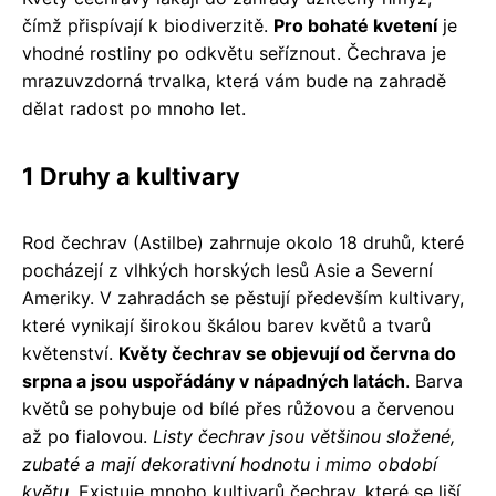
čímž přispívají k biodiverzitě.
Pro bohaté kvetení
je
vhodné rostliny po odkvětu seříznout. Čechrava je
mrazuvzdorná trvalka, která vám bude na zahradě
dělat radost po mnoho let.
1 Druhy a kultivary
Rod čechrav (Astilbe) zahrnuje okolo 18 druhů, které
pocházejí z vlhkých horských lesů Asie a Severní
Ameriky. V zahradách se pěstují především kultivary,
které vynikají širokou škálou barev květů a tvarů
květenství.
Květy čechrav se objevují od června do
srpna a jsou uspořádány v nápadných latách
. Barva
květů se pohybuje od bílé přes růžovou a červenou
až po fialovou.
Listy čechrav jsou většinou složené,
zubaté a mají dekorativní hodnotu i mimo období
květu
. Existuje mnoho kultivarů čechrav, které se liší