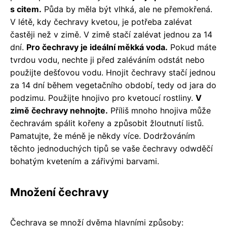
s citem.
Půda by měla být vlhká, ale ne přemokřená.
V létě, kdy čechravy kvetou, je potřeba zalévat
častěji než v zimě. V zimě stačí zalévat jednou za 14
dní.
Pro čechravy je ideální měkká voda.
Pokud máte
tvrdou vodu, nechte ji před zaléváním odstát nebo
použijte dešťovou vodu. Hnojit čechravy stačí jednou
za 14 dní během vegetačního období, tedy od jara do
podzimu. Použijte hnojivo pro kvetoucí rostliny.
V
zimě čechravy nehnojte.
Příliš mnoho hnojiva může
čechravám spálit kořeny a způsobit žloutnutí listů.
Pamatujte, že méně je někdy více. Dodržováním
těchto jednoduchých tipů se vaše čechravy odwděčí
bohatým kvetením a zářivými barvami.
Množení čechravy
Čechrava se množí dvěma hlavními způsoby: