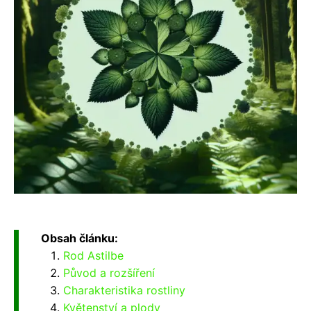
Obsah článku:
Rod Astilbe
Původ a rozšíření
Charakteristika rostliny
Květenství a plody