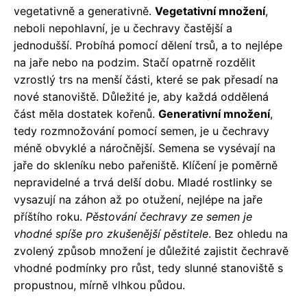
vegetativně a generativně.
Vegetativní množení
,
neboli nepohlavní, je u čechravy častější a
jednodušší. Probíhá pomocí dělení trsů, a to nejlépe
na jaře nebo na podzim. Stačí opatrně rozdělit
vzrostlý trs na menší části, které se pak přesadí na
nové stanoviště. Důležité je, aby každá oddělená
část měla dostatek kořenů.
Generativní množení
,
tedy rozmnožování pomocí semen, je u čechravy
méně obvyklé a náročnější. Semena se vysévají na
jaře do skleníku nebo pařeniště. Klíčení je poměrně
nepravidelné a trvá delší dobu. Mladé rostlinky se
vysazují na záhon až po otužení, nejlépe na jaře
příštího roku.
Pěstování čechravy ze semen je
vhodné spíše pro zkušenější pěstitele
. Bez ohledu na
zvolený způsob množení je důležité zajistit čechravě
vhodné podmínky pro růst, tedy slunné stanoviště s
propustnou, mírně vlhkou půdou.