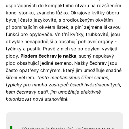
uspořádaných do kompaktního útvaru na rozšířeném
konci stonku, zvaného lůžko. Okrajové kvítky úboru
bývají často jazykovité, s prodlouženým okvětím
připomínajícím okvětní lístek, a plní zejména lákavou
funkci pro opylovače. Vnitřní kvítky, trubkovité, jsou
obvykle nenápadnější a obsahují pohlavní orgány -
tyčinky a pestík. Právě z nich se po opylení vyvíjejí
plody.
Plodem čechrav je nažka
, suchý nepukavý
plod obsahující jediné semeno. Nažky čechrav jsou
často opatřeny chmýrem, který jim umožňuje snadné
šíření větrem.
Tento mechanismus šíření semen,
typický pro mnoho zástupců čeledi hvězdnicovitých,
kam čechravy patří, jim umožňuje efektivně
kolonizovat nová stanoviště.