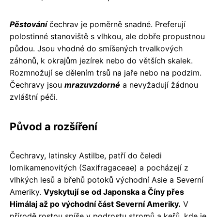
Pěstování
čechrav je poměrně snadné. Preferují
polostinné stanoviště s vlhkou, ale dobře propustnou
půdou. Jsou vhodné do smíšených trvalkových
záhonů, k okrajům jezírek nebo do větších skalek.
Rozmnožují se dělením trsů na jaře nebo na podzim.
Čechravy jsou
mrazuvzdorné
a nevyžadují žádnou
zvláštní péči.
Původ a rozšíření
Čechravy, latinsky Astilbe, patří do čeledi
lomikamenovitých (Saxifragaceae) a pocházejí z
vlhkých lesů a břehů potoků východní Asie a Severní
Ameriky.
Vyskytují se od Japonska a Číny přes
Himálaj až po východní část Severní Ameriky.
V
přírodě rostou spíše v podrostu stromů a keřů, kde je