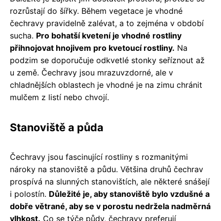
rozrůstají do šířky. Během vegetace je vhodné
čechravy pravidelně zalévat, a to zejména v období
sucha.
Pro bohatší kvetení je vhodné rostliny
přihnojovat hnojivem pro kvetoucí rostliny.
Na
podzim se doporučuje odkvetlé stonky seříznout až
u země. Čechravy jsou mrazuvzdorné, ale v
chladnějších oblastech je vhodné je na zimu chránit
mulčem z listí nebo chvojí.
Stanoviště a půda
Čechravy jsou fascinující rostliny s rozmanitými
nároky na stanoviště a půdu. Většina druhů čechrav
prospívá na slunných stanovištích, ale některé snášejí
i polostín.
Důležité je, aby stanoviště bylo vzdušné a
dobře větrané, aby se v porostu nedržela nadměrná
vlhkost.
Co se týče půdy, čechravy preferují