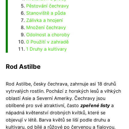
Pěstování čechravy
Stanoviště a půda
Zálivka a hnojení
Množení čechravy
Odolnost a choroby
0 Použití v zahradě
1 Druhy a kultivary
Rod Astilbe
Rod Astilbe, česky čechrava, zahrnuje asi 18 druhů
vytrvalých rostlin. Pochází z horských lesů a vlhkých
oblastí Asie a Severní Ameriky. Čechravy jsou
oblíbené pro své atraktivní, často
zpeřené listy
a
nápadná květenství drobných kvítků, které se
objevují v létě. Barva květů se liší podle druhu a
kultivaru, od bílé a růžové po červenou a fialovou.