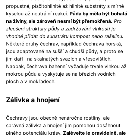
propustné, písčitohlinité až hlinité substráty s mírně
kyselou až neutrální reakcí.
Půda by měla být bohatá
na živiny, ale zároveň nesmí být přemokřená.
Pro
zlepšení struktury půdy a zadržování vlhkosti je
vhodné přidat do substrátu kompost nebo rašelinu.
Některé druhy čechrav, například čechrava horská,
jsou adaptované na sušší a chudší půdy, a proto se
jim daří i na skalnatých svazích a vřesovištích.
Naopak, čechrava bahenní vyžaduje trvale vlhkou až
mokrou půdu a vyskytuje se na březích vodních
ploch a v mokřadech.
Zálivka a hnojení
Čechravy jsou obecně nenáročné rostliny, ale
správná zálivka a hnojení jim pomohou dosáhnout
plného potenciálu krásy.
Zalévejte je pravidelně, ale