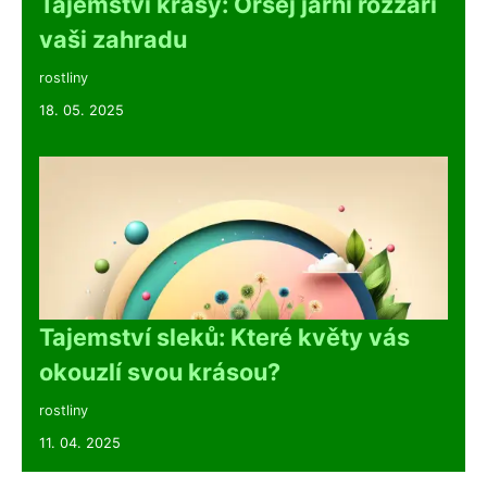
Tajemství krásy: Orsej jarní rozzáří
vaši zahradu
rostliny
18. 05. 2025
Tajemství sleků: Které květy vás
okouzlí svou krásou?
rostliny
11. 04. 2025