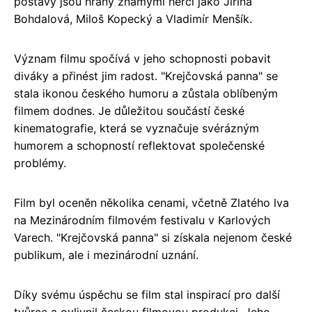
postavy jsou hrány známými herci jako Jiřina
Bohdalová, Miloš Kopecký a Vladimír Menšík.
Význam filmu spočívá v jeho schopnosti pobavit
diváky a přinést jim radost. "Krejčovská panna" se
stala ikonou českého humoru a zůstala oblíbeným
filmem dodnes. Je důležitou součástí české
kinematografie, která se vyznačuje svérázným
humorem a schopností reflektovat společenské
problémy.
Film byl oceněn několika cenami, včetně Zlatého lva
na Mezinárodním filmovém festivalu v Karlových
Varech. "Krejčovská panna" si získala nejenom české
publikum, ale i mezinárodní uznání.
Díky svému úspěchu se film stal inspirací pro další
tvůrce a ovlivnil českou filmovou produkci. Jeho