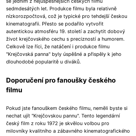
se jedním z nejúspěšnějších českých filmů
sedmdesátých let. Produkce filmu byla relativně
nízkorozpočtová, což je typické pro tehdejší českou
kinematografii. Přesto se podařilo vytvořit
autentickou atmosféru 19. století a zachytit dobový
život krejčovského cechu s precizností a humorem.
Celkově lze říci, že natáčení i produkce filmu
"Krejčovská panna" byly úspěšné a přispěly k jeho
dlouhodobé popularitě u diváků.
Doporučení pro fanoušky českého
filmu
Pokud jste fanouškem českého filmu, neměli byste si
nechat ujít "Krejčovskou pannu". Tento legendární
český film z roku 1972 je skvělou volbou pro
milovníky kvalitního a zábavného kinematografického