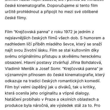
české kinematografie. Doporučujeme si tento film
určitě prohlédnout a připojit ho mezi své oblíbené
české filmy.
Film "Krejčovská panna" z roku 1972 je jedním z
nejslavnějších českých filmů všech dob. S humorem a
nadhledem líčí příběh mladého ševce, který se snaží
najít svou životní lásku. Film se stal kultovním díky
svému originálnímu přístupu a skvělému hereckému
obsazení. Hlavní postavy ztvárňují Jiřina Bohdalová,
Vladimír Menšík a Josef Somr. "Krejčovská panna" je
významným přínosem do české kinematografie, který
odkazuje na tradici českých romantických komedií.
Film byl velmi úspěšný jak u diváků, tak u kritiky,
která ocenila jeho originalitu a vtipné dialogy.
Natáčení probíhalo v Praze a okolních oblastech a
produkce byla náročná, ale výsledek stál za to. Pro