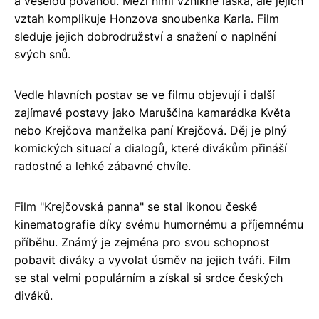
a veselou povahou. Mezi nimi vznikne láska, ale jejich
vztah komplikuje Honzova snoubenka Karla. Film
sleduje jejich dobrodružství a snažení o naplnění
svých snů.
Vedle hlavních postav se ve filmu objevují i další
zajímavé postavy jako Maruščina kamarádka Květa
nebo Krejčova manželka paní Krejčová. Děj je plný
komických situací a dialogů, které divákům přináší
radostné a lehké zábavné chvíle.
Film "Krejčovská panna" se stal ikonou české
kinematografie díky svému humornému a příjemnému
příběhu. Známý je zejména pro svou schopnost
pobavit diváky a vyvolat úsměv na jejich tváři. Film
se stal velmi populárním a získal si srdce českých
diváků.