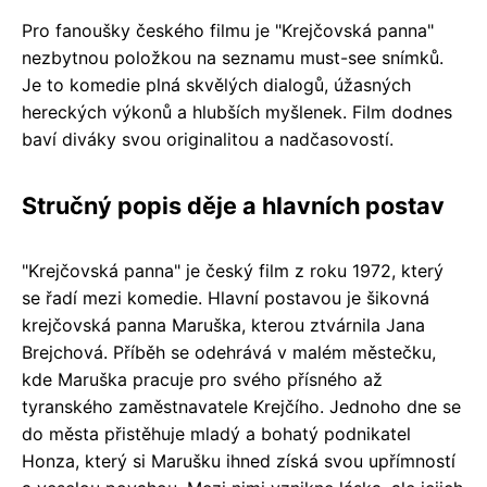
Pro fanoušky českého filmu je "Krejčovská panna"
nezbytnou položkou na seznamu must-see snímků.
Je to komedie plná skvělých dialogů, úžasných
hereckých výkonů a hlubších myšlenek. Film dodnes
baví diváky svou originalitou a nadčasovostí.
Stručný popis děje a hlavních postav
"Krejčovská panna" je český film z roku 1972, který
se řadí mezi komedie. Hlavní postavou je šikovná
krejčovská panna Maruška, kterou ztvárnila Jana
Brejchová. Příběh se odehrává v malém městečku,
kde Maruška pracuje pro svého přísného až
tyranského zaměstnavatele Krejčího. Jednoho dne se
do města přistěhuje mladý a bohatý podnikatel
Honza, který si Marušku ihned získá svou upřímností