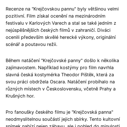
Recenze na "Krejčovskou pannu" byly většinou velmi
pozitivní. Film získal ocenění na mezinárodním
festivalu v Karlových Varech a stal se také jedním z
nejúspěšnějších českých filmů v zahraničí. Diváci
ocenili především skvělé herecké výkony, originální
scénář a poutavou režii.
Během natáčení "Krejčovské panny" došlo k několika
zajímavostem. Například kostýmy pro film navrhla
slavná česká kostymérka Theodor Pištěk, která za
svou práci obdržela Oscara. Natáčení probíhalo na
různých místech v Československu, včetně Prahy a
Krušných hor.
Pro fanoušky českého filmu je "Krejčovská panna"
neodmyslitelnou součástí jejich sbírky. Tento kultovní
snímek nabízí nejen zábavu, ale i pohled do minulosti