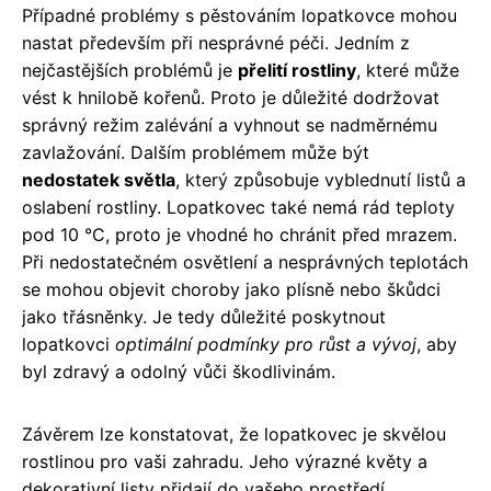
Případné problémy s pěstováním lopatkovce mohou
nastat především při nesprávné péči. Jedním z
nejčastějších problémů je
přelití rostliny
, které může
vést k hnilobě kořenů. Proto je důležité dodržovat
správný režim zalévání a vyhnout se nadměrnému
zavlažování. Dalším problémem může být
nedostatek světla
, který způsobuje vyblednutí listů a
oslabení rostliny. Lopatkovec také nemá rád teploty
pod 10 °C, proto je vhodné ho chránit před mrazem.
Při nedostatečném osvětlení a nesprávných teplotách
se mohou objevit choroby jako plísně nebo škůdci
jako třásněnky. Je tedy důležité poskytnout
lopatkovci
optimální podmínky pro růst a vývoj
, aby
byl zdravý a odolný vůči škodlivinám.
Závěrem lze konstatovat, že lopatkovec je skvělou
rostlinou pro vaši zahradu. Jeho výrazné květy a
dekorativní listy přidají do vašeho prostředí