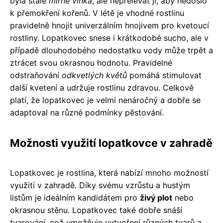
byla stále
mírně vlhká
, ale nepřelévat ji, aby nedošlo
k přemokření kořenů. V létě je vhodné rostlinu
pravidelně hnojit univerzálním hnojivem pro kvetoucí
rostliny. Lopatkovec snese i krátkodobé sucho, ale v
případě dlouhodobého nedostatku vody může trpět a
ztrácet svou okrasnou hodnotu. Pravidelné
odstraňování
odkvetlých květů
pomáhá stimulovat
další kvetení a udržuje rostlinu zdravou. Celkově
platí, že lopatkovec je velmi nenáročný a dobře se
adaptoval na různé podmínky pěstování.
Možnosti využití lopatkovce v zahradě
Lopatkovec je rostlina, která nabízí mnoho možností
využití v zahradě. Díky svému vzrůstu a hustým
listům je ideálním kandidátem pro
živý plot
nebo
okrasnou stěnu. Lopatkovec také dobře snáší
tvarování, což umožňuje vytvoření různých tvarů a