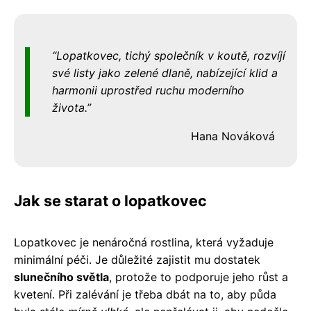
Lopatkovec, tichý společník v koutě, rozvíjí
své listy jako zelené dlaně, nabízející klid a
harmonii uprostřed ruchu moderního
života.
Hana Nováková
Jak se starat o lopatkovec
Lopatkovec je nenáročná rostlina, která vyžaduje
minimální péči. Je důležité zajistit mu dostatek
slunečního světla
, protože to podporuje jeho růst a
kvetení. Při zalévání je třeba dbát na to, aby půda