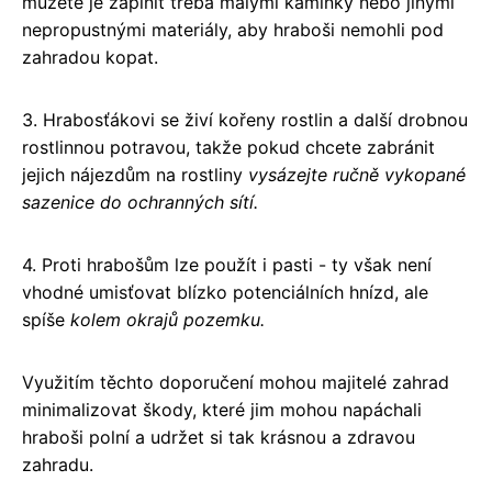
můžete je zaplnit třeba malými kamínky nebo jinými
nepropustnými materiály, aby hraboši nemohli pod
zahradou kopat.
3. Hrabosťákovi se živí kořeny rostlin a další drobnou
rostlinnou potravou, takže pokud chcete zabránit
jejich nájezdům na rostliny
vysázejte ručně vykopané
sazenice do ochranných sítí.
4. Proti hrabošům lze použít i pasti - ty však není
vhodné umisťovat blízko potenciálních hnízd, ale
spíše
kolem okrajů pozemku.
Využitím těchto doporučení mohou majitelé zahrad
minimalizovat škody, které jim mohou napáchali
hraboši polní a udržet si tak krásnou a zdravou
zahradu.