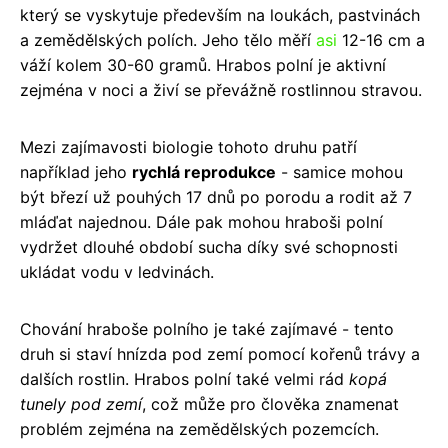
který se vyskytuje především na loukách, pastvinách
a zemědělských polích. Jeho tělo měří
asi
12-16 cm a
váží kolem 30-60 gramů. Hrabos polní je aktivní
zejména v noci a živí se převážně rostlinnou stravou.
Mezi zajímavosti biologie tohoto druhu patří
například jeho
rychlá reprodukce
- samice mohou
být březí už pouhých 17 dnů po porodu a rodit až 7
mláďat najednou. Dále pak mohou hraboši polní
vydržet dlouhé období sucha díky své schopnosti
ukládat vodu v ledvinách.
Chování hraboše polního je také zajímavé - tento
druh si staví hnízda pod zemí pomocí kořenů trávy a
dalších rostlin. Hrabos polní také velmi rád
kopá
tunely pod zemí
, což může pro člověka znamenat
problém zejména na zemědělských pozemcích.