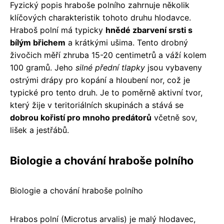
Fyzický popis hraboše polního zahrnuje několik
klíčových charakteristik tohoto druhu hlodavce.
Hraboš polní má typicky
hnědé zbarvení srsti s
bílým břichem
a krátkými ušima. Tento drobný
živočich měří zhruba 15-20 centimetrů a váží kolem
100 gramů. Jeho
silné přední tlapky
jsou vybaveny
ostrými drápy pro kopání a hloubení nor, což je
typické pro tento druh. Je to poměrně aktivní tvor,
který žije v teritoriálních skupinách a stává se
dobrou kořistí pro mnoho predátorů
včetně sov,
lišek a jestřábů.
Biologie a chování hraboše polního
Biologie a chování hraboše polního
Hrabos polní (Microtus arvalis) je malý hlodavec,