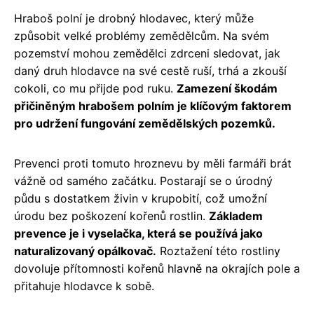
Hraboš polní je drobný hlodavec, který může
způsobit velké problémy zemědělcům. Na svém
pozemství mohou zemědělci zdrceni sledovat, jak
daný druh hlodavce na své cestě ruší, trhá a zkouší
cokoli, co mu přijde pod ruku.
Zamezení škodám
přičiněným hrabošem polním je klíčovým faktorem
pro udržení fungování zemědělských pozemků.
Prevenci proti tomuto hroznevu by měli farmáři brát
vážně od samého začátku. Postarají se o úrodný
půdu s dostatkem živin v krupobití, což umožní
úrodu bez poškození kořenů rostlin.
Základem
prevence je i vyselačka, která se používá jako
naturalizovaný opálkovač.
Roztažení této rostliny
dovoluje přítomnosti kořenů hlavně na okrajích pole a
přitahuje hlodavce k sobě.