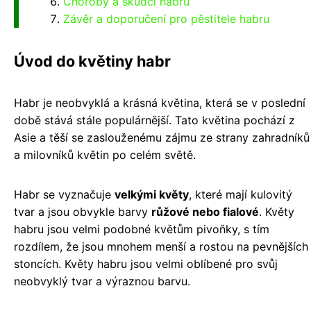
Choroby a škůdci habru
Závěr a doporučení pro pěstitele habru
Úvod do květiny habr
Habr je neobvyklá a krásná květina, která se v poslední
době stává stále populárnější. Tato květina pochází z
Asie a těší se zaslouženému zájmu ze strany zahradníků
a milovníků květin po celém světě.
Habr se vyznačuje
velkými květy
, které mají kulovitý
tvar a jsou obvykle barvy
růžové nebo fialové
. Květy
habru jsou velmi podobné květům pivoňky, s tím
rozdílem, že jsou mnohem menší a rostou na pevnějších
stoncích. Květy habru jsou velmi oblíbené pro svůj
neobvyklý tvar a výraznou barvu.