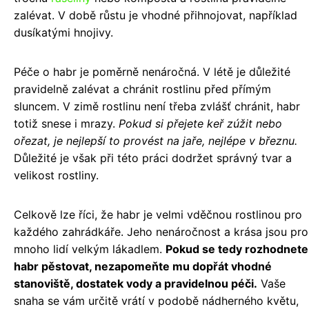
zalévat. V době růstu je vhodné přihnojovat, například
dusíkatými hnojivy.
Péče o habr je poměrně nenáročná. V létě je důležité
pravidelně zalévat a chránit rostlinu před přímým
sluncem. V zimě rostlinu není třeba zvlášť chránit, habr
totiž snese i mrazy.
Pokud si přejete keř zúžit nebo
ořezat, je nejlepší to provést na jaře, nejlépe v březnu.
Důležité je však při této práci dodržet správný tvar a
velikost rostliny.
Celkově lze říci, že habr je velmi vděčnou rostlinou pro
každého zahrádkáře. Jeho nenáročnost a krása jsou pro
mnoho lidí velkým lákadlem.
Pokud se tedy rozhodnete
habr pěstovat, nezapomeňte mu dopřát vhodné
stanoviště, dostatek vody a pravidelnou péči.
Vaše
snaha se vám určitě vrátí v podobě nádherného květu,