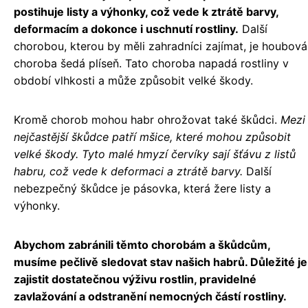
postihuje listy a výhonky, což vede k ztrátě barvy,
deformacím a dokonce i uschnutí rostliny.
Další
chorobou, kterou by měli zahradníci zajímat, je houbová
choroba šedá plíseň. Tato choroba napadá rostliny v
období vlhkosti a může způsobit velké škody.
Kromě chorob mohou habr ohrožovat také škůdci.
Mezi
nejčastější škůdce patří mšice, které mohou způsobit
velké škody. Tyto malé hmyzí červíky sají šťávu z listů
habru, což vede k deformaci a ztrátě barvy.
Další
nebezpečný škůdce je pásovka, která žere listy a
výhonky.
Abychom zabránili těmto chorobám a škůdcům,
musíme pečlivě sledovat stav našich habrů. Důležité je
zajistit dostatečnou výživu rostlin, pravidelné
zavlažování a odstranění nemocných částí rostliny.