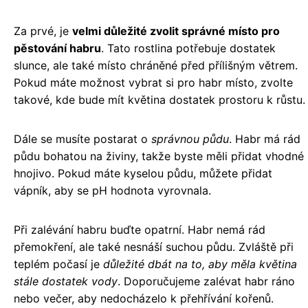
Za prvé, je
velmi důležité zvolit správné místo pro
pěstování habru
. Tato rostlina potřebuje dostatek
slunce, ale také místo chráněné před přílišným větrem.
Pokud máte možnost vybrat si pro habr místo, zvolte
takové, kde bude mít květina dostatek prostoru k růstu.
Dále se musíte postarat o
správnou půdu
. Habr má rád
půdu bohatou na živiny, takže byste měli přidat vhodné
hnojivo. Pokud máte kyselou půdu, můžete přidat
vápník, aby se pH hodnota vyrovnala.
Při zalévání habru buďte opatrní. Habr nemá rád
přemokření, ale také nesnáší suchou půdu. Zvláště při
teplém počasí je
důležité dbát na to, aby měla květina
stále dostatek vody
. Doporučujeme zalévat habr ráno
nebo večer, aby nedocházelo k přehřívání kořenů.