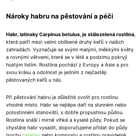
Nároky habru na pěstování a péči
Habr, latinsky Carpinus betulus, je stálezelená rostlina
,
která patří mezi velmi oblíbené druhy keřů v našich
zahradách. Vyznačuje se svými malými, měkkými květy
a rovnými větvemi, které se v létě a podzimu pokryjí
hustým listím. Rostlina pochází z Evropy a Asie a pro
svou krásu a odolnost je jedním z nejčastěji
pěstovaných keřů u nás.
Při pěstování habru je důležité zvolit pro rostlinu
vhodné místo. Habr se nejlépe daří na slunném nebo
polostinném stanovišti, s dobře propustnou půdou.
Rostlina snáší i mírně vlhké a kyselé půdy. Pokud se
chystáte habr vysadit, doporučujeme přidat do půdy
trochu
rašeliny
nebo kompostu a rostlinu pravidelně