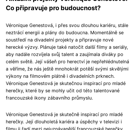
Co připravuje pro budoucnost?
Véronique Genestová, i přes svou dlouhou kariéru, stále
neztrácí energii a plány do budoucna. Momentálně se
soustředí na divadelní projekty a připravuje nové
herecké výzvy. Plánuje také natočit další filmy a seriály,
aby nadále rozvíjela svůj talent a zaujímala diváky po
celém světě. Její vášeň pro herectví je nepřehlédnutelná
a věříme, že nás ještě mnohokrát potěší svými skvělými
výkony na filmovém plátně i divadelních prknech.
Véronique Genestová je skutečnou inspirací pro mladé
herečky, které by se mohly učit od této talentované
francouzské ikony zábavního průmyslu.
Véronique Genestová je skutečně inspirací pro mladé
herečky. Její dlouholetá kariéra a úspěchy v televizi i
filmu ji řadí mezi nejuznávanější francouzské herečky.