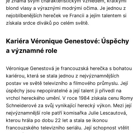
je známá svým charakteristickým vzhledem, krátkými
blond vlasy a výraznými modrými očima. Je jednou z
nejoblíbenějších hereček ve Francii a jejím talentem si
získala srdce diváků po celém světě.
Kariéra Véronique Genestové: Úspěchy
a významné role
Véronique Genestová je francouzská herečka s bohatou
kariérou, která se stala jednou z nejvýznamnějších
postav ve světě televizního a filmového průmyslu. Její
úspěchy jsou nepopiratelné a její talent ji přivedl na
vrchol hereckého umění. V roce 1984 získala cenu Romy
Schneiderové za svůj vynikající herecký výkon. Mezi její
nejvýznamnější role patří komisařka Julie Lescautová,
kterou hrála po dobu 22 let a stala se ikonou
francouzského televizního seriálu. Její schopnost vtělit