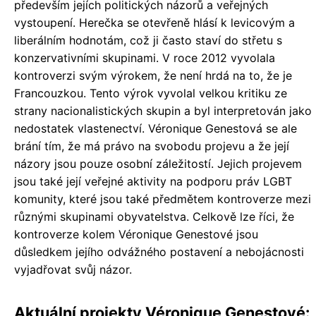
především jejích politických názorů a veřejných
vystoupení. Herečka se otevřeně hlásí k levicovým a
liberálním hodnotám, což ji často staví do střetu s
konzervativními skupinami. V roce 2012 vyvolala
kontroverzi svým výrokem, že není hrdá na to, že je
Francouzkou. Tento výrok vyvolal velkou kritiku ze
strany nacionalistických skupin a byl interpretován jako
nedostatek vlastenectví. Véronique Genestová se ale
brání tím, že má právo na svobodu projevu a že její
názory jsou pouze osobní záležitostí. Jejich projevem
jsou také její veřejné aktivity na podporu práv LGBT
komunity, které jsou také předmětem kontroverze mezi
různými skupinami obyvatelstva. Celkově lze říci, že
kontroverze kolem Véronique Genestové jsou
důsledkem jejího odvážného postavení a nebojácnosti
vyjadřovat svůj názor.
Aktuální projekty Véronique Genestové: