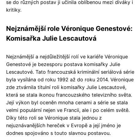
se do různých postav ji učinila oblíbenou mezi diváky i
kritiky.
Nejznámější role Véronique Genestové:
Komisařka Julie Lescautová
Nejznámější a nejdůležitější rolí ve kariéře Véronique
Genestové je bezesporu postava komisařky Julie
Lescautové. Tato francouzská kriminální seriálová série
byla vysílána od roku 1992 až do roku 2014. Véronique
zde ztvárnila titulní roli komisařky Julie Lescautové,
která se stala ikonou francouzského televizního světa.
Její výkon byl oceněn mnoha cenami a série se stala
velmi populární nejen ve Francii, ale i po celém světě.
Díky této roli se Véronique stala jednou z
nejuznávanějších hereček v Evropě a její jméno je
dodnes spojováno s touto slavnou postavou.