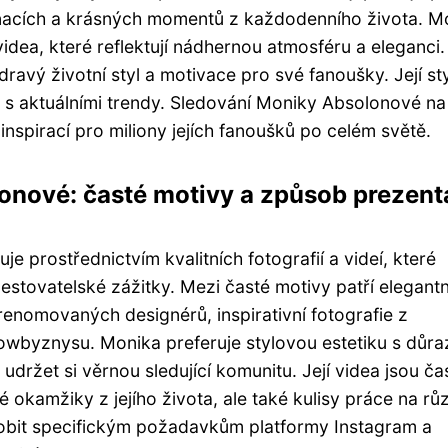
tinacích a krásných momentů z každodenního života. M
 videa, které reflektují nádhernou atmosféru a eleganci
ravý životní styl a motivace pro své fanoušky. Její sty
 s aktuálními trendy. Sledování Moniky Absolonové na
 inspirací pro miliony jejích fanoušků po celém světě.
lonové: časté motivy a způsob prezent
 prostřednictvím kvalitních fotografií a videí, které
 cestovatelské zážitky. Mezi časté motivy patří elegantn
enomovaných designérů, inspirativní fotografie z
owbyznysu. Monika preferuje stylovou estetiku s důr
udržet si věrnou sledující komunitu. Její videa jsou ča
é okamžiky z jejího života, ale také kulisy práce na r
obit specifickým požadavkům platformy Instagram a