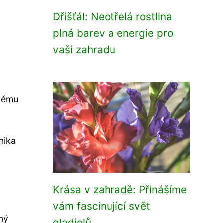
Dřišťál: Neotřelá rostlina
plná barev a energie pro
vaši zahradu
svému
nika
Krása v zahradě: Přinášíme
vám fascinující svět
ný
gladiolů