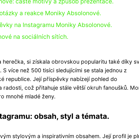
nové: časté motivy a způsob prezentace.
 otázky a reakce Moniky Absolonové.
ěvky na Instagramu Moniky Absolonové.
vé na sociálních sítích.
erečka, si získala obrovskou popularitu také díky 
 S více než 500 tisíci sledujícími se stala jednou z
é republice. Její příspěvky nabízejí pohled do
radosti, což přitahuje stále větší okruh fanoušků. Mo
 pro mnohé mladé ženy.
tagramu: obsah, styl a témata.
m stylovým a inspirativním obsahem. Její profil je pl