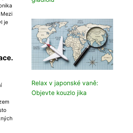
onika
. Mezi
l je
ace.
Relax v japonské vaně:
í
Objevte kouzlo jika
azem
sto
ůzných