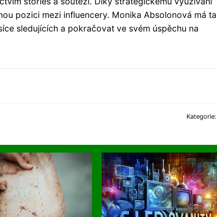
tvím stories a soutěží. Díky strategickému využívání
lnou pozici mezi influencery. Monika Absolonová má t
isíce sledujících a pokračovat ve svém úspěchu na
Kategorie