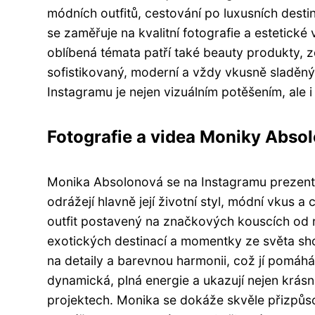
módních outfitů, cestování po luxusních des
se zaměřuje na kvalitní fotografie a estetické
oblíbená témata patří také beauty produkty, zd
sofistikovaný, moderní a vždy vkusně sladěný
Instagramu je nejen vizuálním potěšením, ale i
Fotografie a videa Moniky Abso
Monika Absolonová se na Instagramu prezentuje
odrážejí hlavně její životní styl, módní vkus a
outfit postavený na značkových kouscích od r
exotických destinací a momentky ze světa sh
na detaily a barevnou harmonii, což jí pomáhá 
dynamická, plná energie a ukazují nejen krásn
projektech. Monika se dokáže skvěle přizpůs