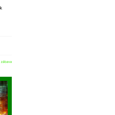
ak
:
zábava