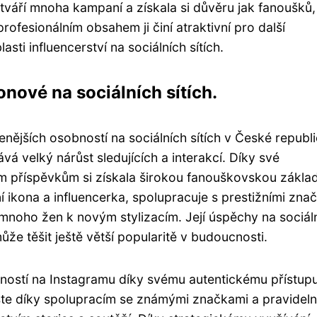
váří mnoha kampaní a získala si důvěru jak fanoušků, 
rofesionálním obsahem ji činí atraktivní pro další
lasti influencerství na sociálních sítích.
ové na sociálních sítích.
nějších osobností na sociálních sítích v České republi
á velký nárůst sledujících a interakcí. Díky své
ním příspěvkům si získala širokou fanouškovskou zákla
 ikona a influencerka, spolupracuje s prestižními zna
y mnoho žen k novým stylizacím. Její úspěchy na sociál
může těšit ještě větší popularitě v budoucnosti.
ostí na Instagramu díky svému autentickému přístup
roste díky spolupracím se známými značkami a pravide