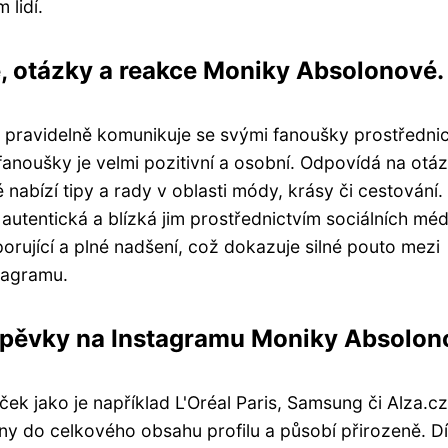
 lidí.
e, otázky a reakce Moniky Absolonové.
a pravidelně komunikuje se svými fanoušky prostředni
 fanoušky je velmi pozitivní a osobní. Odpovídá na otá
é nabízí tipy a rady v oblasti módy, krásy či cestování.
autentická a blízká jim prostřednictvím sociálních médi
porující a plné nadšení, což dokazuje silné pouto mezi
tagramu.
spěvky na Instagramu Moniky Absolon
 jako je například L'Oréal Paris, Samsung či Alza.cz.
y do celkového obsahu profilu a působí přirozeně. D