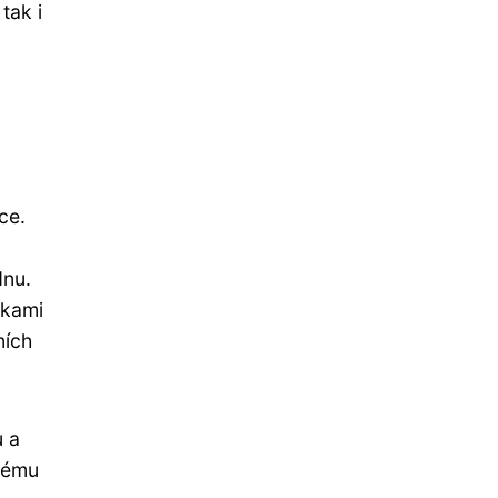
tak i
ce.
dnu.
čkami
ních
u a
lnému