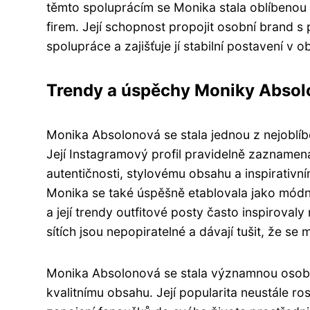
těmto spoluprácím se Monika stala oblíbenou t
firem. Její schopnost propojit osobní brand s p
spolupráce a zajišťuje jí stabilní postavení v ob
Trendy a úspěchy Moniky Absolon
Monika Absolonová se stala jednou z nejoblíbe
Její Instagramový profil pravidelně zaznamenáv
autentičnosti, stylovému obsahu a inspirativ
Monika se také úspěšně etablovala jako módní
a její trendy outfitové posty často inspiroval
sítích jsou nepopiratelné a dávají tušit, že se 
Monika Absolonová se stala významnou osobn
kvalitnímu obsahu. Její popularita neustále 