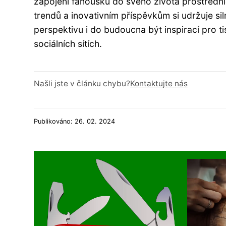
zapojení fanoušků do svého života prostřednic
trendů a inovativním příspěvkům si udržuje si
perspektivu i do budoucna být inspirací pro t
sociálních sítích.
Našli jste v článku chybu?
Kontaktujte nás
Publikováno: 26. 02. 2024