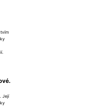
ctvím
zky
í.
ové.
 Její
íky