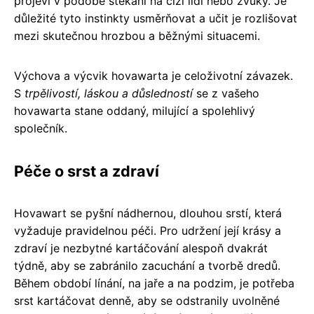
projeví v podobě štěkání na cizí lidi nebo zvuky. Je
důležité tyto instinkty usměrňovat a učit je rozlišovat
mezi skutečnou hrozbou a běžnými situacemi.
Výchova a výcvik hovawarta je celoživotní závazek.
S
trpělivostí, láskou a důsledností
se z vašeho
hovawarta stane oddaný, milující a spolehlivý
společník.
Péče o srst a zdraví
Hovawart se pyšní nádhernou, dlouhou srstí, která
vyžaduje pravidelnou péči. Pro udržení její krásy a
zdraví je nezbytné kartáčování alespoň dvakrát
týdně, aby se zabránilo zacuchání a tvorbě dredů.
Během období línání, na jaře a na podzim, je potřeba
srst kartáčovat denně, aby se odstranily uvolněné