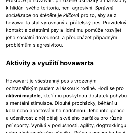
Přestože je hovawart přirozeně ostražitý a má sklony
k hlídání svého teritoria, není agresivní.
Správná
socializace od štěněte je klíčová
pro to, aby se z
hovawarta stal vyrovnaný a přátelský pes. Pravidelný
kontakt s ostatními psy a lidmi mu pomůže rozvíjet
jeho sociální dovednosti a předcházet případným
problémům s agresivitou.
Aktivity a využití hovawarta
Hovawart je všestranný pes s vrozeným
ochranářským pudem a láskou k rodině. Hodí se pro
aktivní majitele
, kteří mu poskytnou dostatek pohybu
a mentální stimulace. Dlouhé procházky, běhání u
kola nebo aportování ho nadchnou. Jeho inteligence
a učenlivost z něj dělají skvělého parťáka pro různé
psí sporty. Vyniká v poslušnosti, agility, dogtrekkingu
nebo záchranářském výcviku. Práce s nosem ho baví,