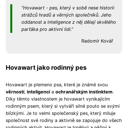
Hovawart - pes, který v sobě nese historii
strážců hradů a věrných společníků. Jeho
oddanost a inteligence z něj dělají skvělého
parťáka pro aktivní lidi.
Radomír Kovář
Hovawart jako rodinný pes
Hovawart je plemeno psa, které je známé svou
věrností
,
inteligencí
a
ochranářským instinktem
.
Díky těmto vlastnostem je hovawart vynikajícím
rodinným psem, který si vytváří silné pouto se svými
blízkými. Je to velmi společenský pes, který miluje
společnost své rodiny a aktivně se zapojuje do všech
rodinných aktivit. Hovawart je trpělivý a něžný k