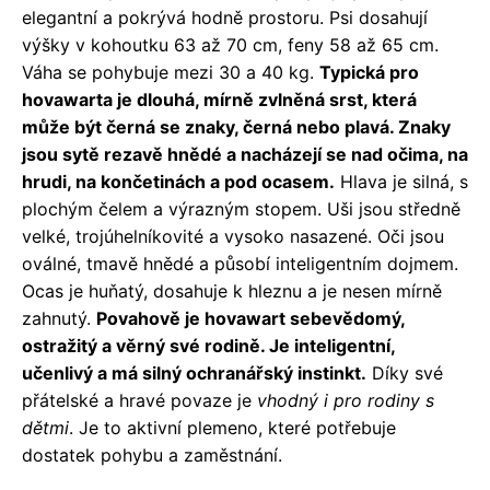
elegantní a pokrývá hodně prostoru. Psi dosahují
výšky v kohoutku 63 až 70 cm, feny 58 až 65 cm.
Váha se pohybuje mezi 30 a 40 kg.
Typická pro
hovawarta je dlouhá, mírně zvlněná srst, která
může být černá se znaky, černá nebo plavá. Znaky
jsou sytě rezavě hnědé a nacházejí se nad očima, na
hrudi, na končetinách a pod ocasem.
Hlava je silná, s
plochým čelem a výrazným stopem. Uši jsou středně
velké, trojúhelníkovité a vysoko nasazené. Oči jsou
oválné, tmavě hnědé a působí inteligentním dojmem.
Ocas je huňatý, dosahuje k hleznu a je nesen mírně
zahnutý.
Povahově je hovawart sebevědomý,
ostražitý a věrný své rodině. Je inteligentní,
učenlivý a má silný ochranářský instinkt.
Díky své
přátelské a hravé povaze je
vhodný i pro rodiny s
dětmi
. Je to aktivní plemeno, které potřebuje
dostatek pohybu a zaměstnání.