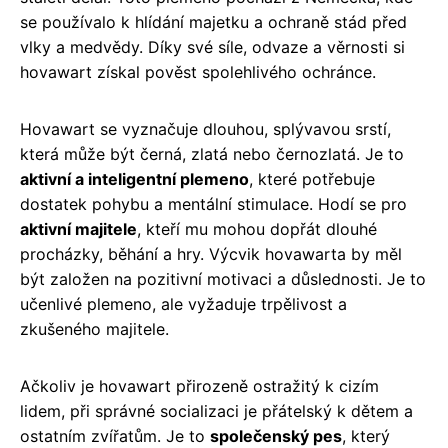
se používalo k hlídání majetku a ochraně stád před
vlky a medvědy. Díky své síle, odvaze a věrnosti si
hovawart získal pověst spolehlivého ochránce.
Hovawart se vyznačuje dlouhou, splývavou srstí,
která může být černá, zlatá nebo černozlatá. Je to
aktivní a inteligentní plemeno
, které potřebuje
dostatek pohybu a mentální stimulace. Hodí se pro
aktivní majitele
, kteří mu mohou dopřát dlouhé
procházky, běhání a hry. Výcvik hovawarta by měl
být založen na pozitivní motivaci a důslednosti. Je to
učenlivé plemeno, ale vyžaduje trpělivost a
zkušeného majitele.
Ačkoliv je hovawart přirozeně ostražitý k cizím
lidem, při správné socializaci je přátelský k dětem a
ostatním zvířatům. Je to
společenský pes
, který