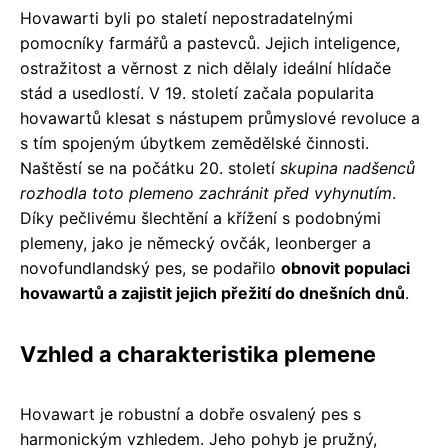
Hovawarti byli po staletí nepostradatelnými
pomocníky farmářů a pastevců. Jejich inteligence,
ostražitost a věrnost z nich dělaly ideální hlídače
stád a usedlostí. V 19. století začala popularita
hovawartů klesat s nástupem průmyslové revoluce a
s tím spojeným úbytkem zemědělské činnosti.
Naštěstí se na počátku 20. století
skupina nadšenců
rozhodla toto plemeno zachránit před vyhynutím
.
Díky pečlivému šlechtění a křížení s podobnými
plemeny, jako je německý ovčák, leonberger a
novofundlandský pes, se podařilo
obnovit populaci
hovawartů a zajistit jejich přežití do dnešních dnů
.
Vzhled a charakteristika plemene
Hovawart je robustní a dobře osvalený pes s
harmonickým vzhledem. Jeho pohyb je pružný,