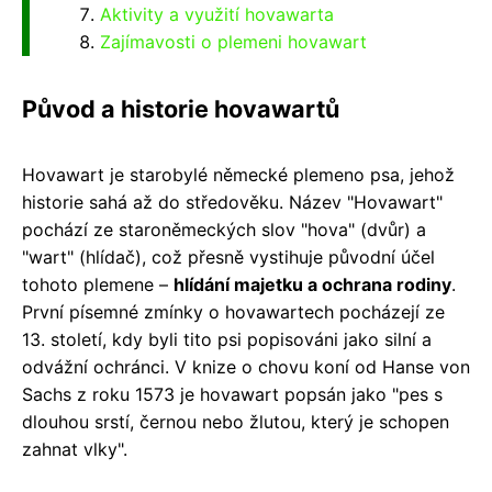
Aktivity a využití hovawarta
Zajímavosti o plemeni hovawart
Původ a historie hovawartů
Hovawart je starobylé německé plemeno psa, jehož
historie sahá až do středověku. Název "Hovawart"
pochází ze staroněmeckých slov "hova" (dvůr) a
"wart" (hlídač), což přesně vystihuje původní účel
tohoto plemene –
hlídání majetku a ochrana rodiny
.
První písemné zmínky o hovawartech pocházejí ze
13. století, kdy byli tito psi popisováni jako silní a
odvážní ochránci. V knize o chovu koní od Hanse von
Sachs z roku 1573 je hovawart popsán jako "pes s
dlouhou srstí, černou nebo žlutou, který je schopen
zahnat vlky".