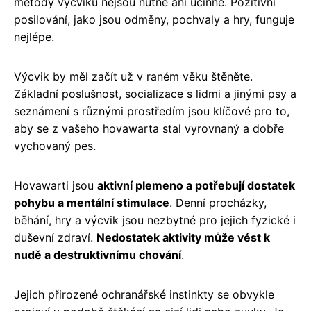
metody výcviku nejsou nutné ani účinné. Pozitivní
posilování, jako jsou odměny, pochvaly a hry, funguje
nejlépe.
Výcvik by měl začít už v raném věku štěněte.
Základní poslušnost, socializace s lidmi a jinými psy a
seznámení s různými prostředím jsou klíčové pro to,
aby se z vašeho hovawarta stal vyrovnaný a dobře
vychovaný pes.
Hovawarti jsou
aktivní plemeno a potřebují dostatek
pohybu a mentální stimulace
. Denní procházky,
běhání, hry a výcvik jsou nezbytné pro jejich fyzické i
duševní zdraví.
Nedostatek aktivity může vést k
nudě a destruktivnímu chování
.
Jejich přirozené ochranářské instinkty se obvykle