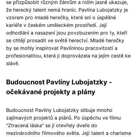
se přizpůsobit různým žánrům a rolím jasně ukazuje,
že herecký talent nemá hranic. Pavlína Lubojatzky je
vzorem pro mladé herečky, které sní o úspěšné
kariéře v českém uměleckém prostředí. Její
odhodlání a nasazení jsou povzbuzením pro ty, kteří
se chtějí prosadit ve světě herectví. Mladé herečky
by se mohly inspirovat Pavlíninou pracovitostí a
profesionalitou, která ji doprovázela na jejím cestě ke
slávě.
Budoucnost Pavlíny Lubojatzky -
očekávané projekty a plány
Budoucnost Pavlíny Lubojatzky slibuje mnoho
zajímavých projektů a plánů. Po úspěchu ve filmu
"Ztracená láska" se jí otevřely dveře do
mezinárodního filmového světa. Její talent a charisma