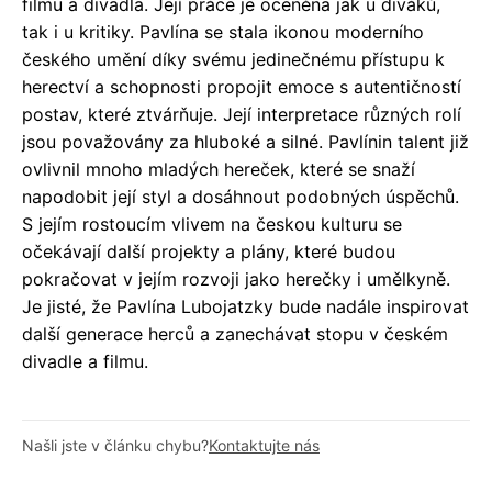
filmu a divadla. Její práce je oceněna jak u diváků,
tak i u kritiky. Pavlína se stala ikonou moderního
českého umění díky svému jedinečnému přístupu k
herectví a schopnosti propojit emoce s autentičností
postav, které ztvárňuje. Její interpretace různých rolí
jsou považovány za hluboké a silné. Pavlínin talent již
ovlivnil mnoho mladých hereček, které se snaží
napodobit její styl a dosáhnout podobných úspěchů.
S jejím rostoucím vlivem na českou kulturu se
očekávají další projekty a plány, které budou
pokračovat v jejím rozvoji jako herečky i umělkyně.
Je jisté, že Pavlína Lubojatzky bude nadále inspirovat
další generace herců a zanechávat stopu v českém
divadle a filmu.
Našli jste v článku chybu?
Kontaktujte nás