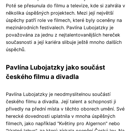
Poté se přesunula do filmu a televize, kde si zahrála v
několika úspěšných projektech. Mezi její největší
úspěchy patří role ve filmech, které byly oceněny na
mezinárodních festivalech. Pavlína Lubojatzky je
považována za jednu z nejtalentovanějších hereček
současnosti a její kariéra slibuje ještě mnoho dalších
úspěchů.
Pavlína Lubojatzky jako součást
českého filmu a divadla
Pavlína Lubojatzky je neodmyslitelnou součástí
českého filmu a divadla. Její talent a schopnosti ji
přivedly na přední místa v těchto oborech umění. Své
herecké dovednosti uplatnila v mnoha úspěšných
filmech, jako například "Květiny pro Algernon" nebo
"Vratné lahve", za který získala ocenění Český lev. Na