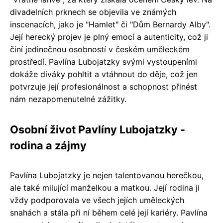
divadelních prknech se objevila ve známých
inscenacích, jako je "Hamlet" či "Dům Bernardy Alby".
Její herecký projev je plný emocí a autenticity, což ji
činí jedinečnou osobností v českém uměleckém
prostředí. Pavlína Lubojatzky svými vystoupeními
dokáže diváky pohltit a vtáhnout do děje, což jen
potvrzuje její profesionálnost a schopnost přinést
nám nezapomenutelné zážitky.
Osobní život Pavlíny Lubojatzky -
rodina a zájmy
Pavlína Lubojatzky je nejen talentovanou herečkou,
ale také milující manželkou a matkou. Její rodina ji
vždy podporovala ve všech jejích uměleckých
snahách a stála při ní během celé její kariéry. Pavlína