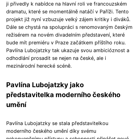
ji přivedly k nabídce na hlavní roli ve francouzském
dramatu, které se momentálně natáčí v Paříži. Tento
projekt již nyní vzbuzuje velký zájem kritiky i diváků.
Dále se chystá na spolupráci s renomovaným českým
režisérem na novém divadelním představení, které
bude mít premiéru v Praze začátkem příštího roku.
Pavlína Lubojatzky tak ukazuje svou ambicióznost a
odhodlání prosadit se nejen na české, ale i
mezinárodní herecké scéně.
Pavlína Lubojatzky jako
představitelka moderního českého
umění
Pavlína Lubojatzky se stala představitelkou
moderního českého umění díky svému
nekonvenčnímu přístupu a schopnosti přinášet nové