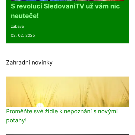
S revolucí SledovaniTV už vám nic
neuteče!
zábava
02. 02. 2025
Zahradní novinky
Proměňte své židle k nepoznání s novými
potahy!