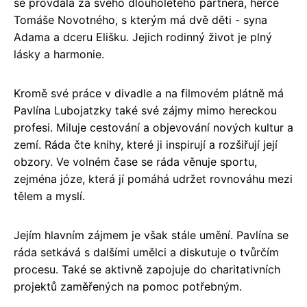
se provdala za svého dlouholetého partnera, herce
Tomáše Novotného, s kterým má dvě děti - syna
Adama a dceru Elišku. Jejich rodinný život je plný
lásky a harmonie.
Kromě své práce v divadle a na filmovém plátně má
Pavlína Lubojatzky také své zájmy mimo hereckou
profesi. Miluje cestování a objevování nových kultur a
zemí. Ráda čte knihy, které ji inspirují a rozšiřují její
obzory. Ve volném čase se ráda věnuje sportu,
zejména józe, která jí pomáhá udržet rovnováhu mezi
tělem a myslí.
Jejím hlavním zájmem je však stále umění. Pavlína se
ráda setkává s dalšími umělci a diskutuje o tvůrčím
procesu. Také se aktivně zapojuje do charitativních
projektů zaměřených na pomoc potřebným.